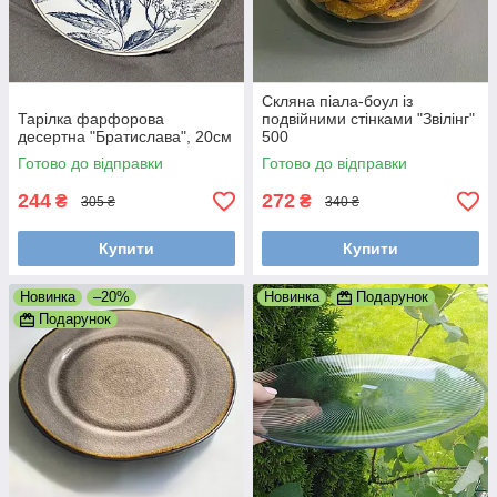
Скляна піала-боул із
Тарілка фарфорова
подвійними стінками "Звілінг"
десертна "Братислава", 20см
500
Готово до відправки
Готово до відправки
244
272
₴
₴
305 ₴
340 ₴
Купити
Купити
Новинка
–20%
Новинка
Подарунок
Подарунок