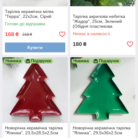
Тарілка керамічна мілка
"Терра", 22x2см, Сірий
Тарілка акрилова небитка
"Жадор", 25см, Зелений
Готово до відправки
(Обідня пластикова
багаторазова тарілка)
168
Немає в наявності
₴
210 ₴
180
₴
Купити
Новинка
Подарунок
Новинка
Подарунок
Новорічна керамічна тарілка
Новорічна керамічна тарілка
"Ялинка", 23,5x28,5x2,5см
"Ялинка", 29,5x36x2,5см