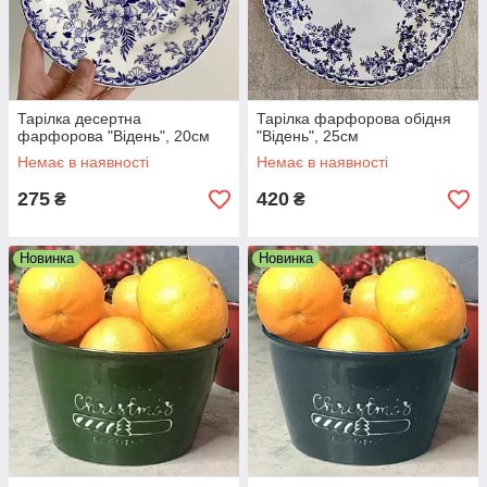
Тарілка десертна
Тарілка фарфорова обідня
фарфорова "Відень", 20см
"Відень", 25см
Немає в наявності
Немає в наявності
275
420
₴
₴
Новинка
Новинка