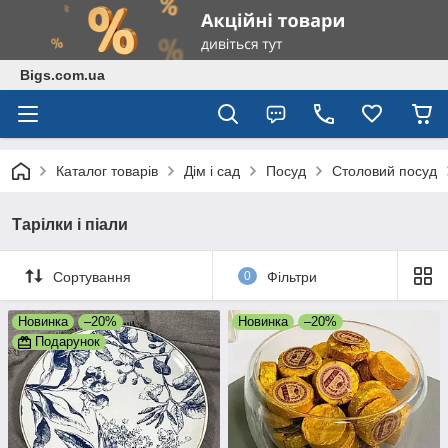
Bigs.com.ua
Каталог товарів
Дім і сад
Посуд
Столовий посуд
Тарілки і піали
Сортування
0
Фільтри
Новинка
–20%
Новинка
–20%
Подарунок