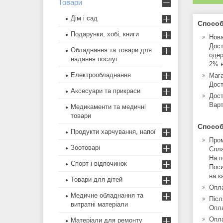
Товари
Дім і сад
Способ
Подарунки, хобі, книги
Нов
Дост
Обладнання та товари для
одер
надання послуг
2% в
Електрообладнання
Мага
Дост
Аксесуари та прикраси
Дост
Варт
Медикаменти та медичні
товари
Способ
Продукти харчування, напої
Про
Зоотоварі
Спла
На п
Спорт і відпочинок
Поси
на к
Товари для дітей
Опла
Медичне обладнання та
Післ
витратні матеріали
Опла
Опла
Матеріали для ремонту