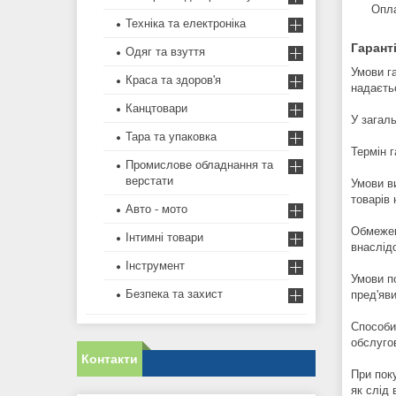
Опла
Техніка та електроніка
Гаранті
Одяг та взуття
Умови га
Краса та здоров'я
надаєть
Канцтовари
У загал
Тара та упаковка
Термін г
Промислове обладнання та
верстати
Умови в
товарів
Авто - мото
Обмежен
Інтимні товари
внаслід
Інструмент
Умови п
Безпека та захист
пред'яв
Способи
обслуго
Контакти
При пок
як слід