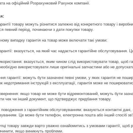
та на офіційний Розрахунковий Рахунок компанії.
я:
рантії товару можуть різнитися залежно від конкретного товару і виробн
ся певний період, починаючи з дати покупки товару.
ьному випадку гарантія на товар може включати такі умови:
арантії: вказується, на який час надається гарантійне обслуговування. Ц
икористання: вказується, яким чином слід використовувати товар, щоб г
 необхідно використовувати лише оригінальні запчастини або не допуска
ня гарантії: можуть бути зазначені певні умови, у яких гарантія не по
ок недотримання інструкцій з експлуатації, гарантія може не поширюватис
овернення: якщо товар не може бути відремонтований, можуть бути зазна
ити чек чи інший документ, що підтверджує придбання товару.
 поводження з гарантійним обслуговуванням: вказуються контактні дані,
вуванням. Це може бути телефон, електронна пошта або інший спосіб зв'
упці товару завжди варто уважно ознайомитись з умовами гарантії, щоб р
 вчинити, якщо виникнуть проблеми.