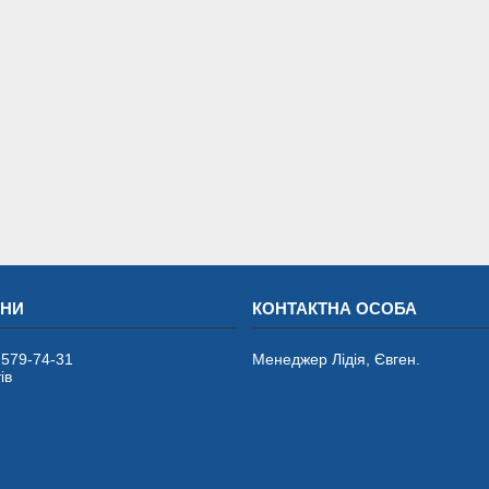
 579-74-31
Менеджер Лідія, Євген.
ів