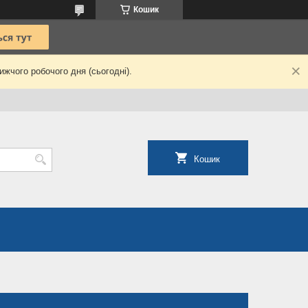
Кошик
жчого робочого дня (сьогодні).
Кошик