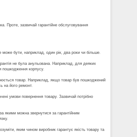
ика. Проте, зазвичай гарантійне обслуговування
е може бути, наприклад, один рік, два роки чи більше.
арантія не була анульована. Наприклад, для деяких
ти пошкодження корпусу.
ширюється товар. Наприклад, якщо товар був пошкоджений
ь на його ремонт.
чені умови повернення товару. Зазвичай потрібно
 за якими можна звернутися за гарантійним
язку.
озуміти, яким чином виробник гарантує якість товару та