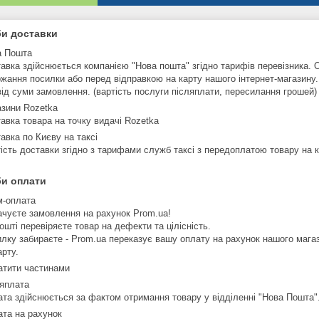
и доставки
а Пошта
авка здійснюється компанією "Нова пошта" згідно тарифів перевізника. 
жання посилки або перед відправкою на карту нашого інтернет-магазину.
ід суми замовлення. (вартість послуги післяплати, пересилання грошей)
зини Rozetka
авка товара на точку видачі Rozetka
авка по Києву на таксі
ість доставки згідно з тарифами служб таксі з передоплатою товару на 
и оплати
м-оплата
чуєте замовлення на рахунок Prom.ua!

ошті перевіряєте товар на дефекти та цілісність.

лку забираєте - Prom.ua переказує вашу оплату на рахунок нашого магаз
арту.
тити частинами
яплата
та здійснюється за фактом отримання товару у відділенні "Нова Пошта"
та на рахунок