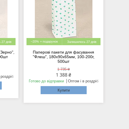
–20%
 27 днів
Залишилось 27 днів
"Зерно",
Паперові пакети для фасування
00шт
"Флеш", 180x90x65мм, 100-200г,
500шт
1 735 ₴
1 388 ₴
 роздріб
Готово до відправки
Оптом і в роздріб
Купити