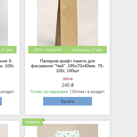
–20%
 27 днів
Залишилось 27 днів
ння 3-
Паперові крафт пакети для
, 100г,
фасування "Чай", 185x70x40мм, 75-
100г, 100шт
300 ₴
240 ₴
 роздріб
Готово до відправки
Оптом і в роздріб
Купити
Новинка