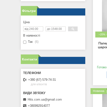
Фільтри
Ціна
–20%
В наявності
Так
6
Папе
шаров
Контакти
Готово
+380 (67) 579-74-31
для клієнтів
Новинка
Hits.com.ua@gmail.com
+380992914077