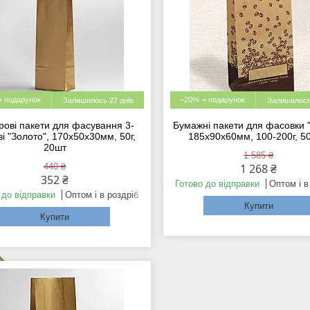
–20%
Залишилось 27 днів
Залишилось
рові пакети для фасування 3-
Бумажні пакети для фасовки 
і "Золото", 170x50x30мм, 50г,
185х90х60мм, 100-200г, 5
20шт
1 585 ₴
440 ₴
1 268 ₴
352 ₴
Готово до відправки
Оптом і в
 до відправки
Оптом і в роздріб
Купити
Купити