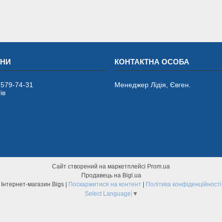
 579-74-31
Менеджер Лідія, Євген.
ів
Сайт створений на маркетплейсі
Prom.ua
Продавець на Bigl.ua
Інтернет-магазин Bigs |
Поскаржитися на контент
|
Політика конфіденційності
Select Language
▼