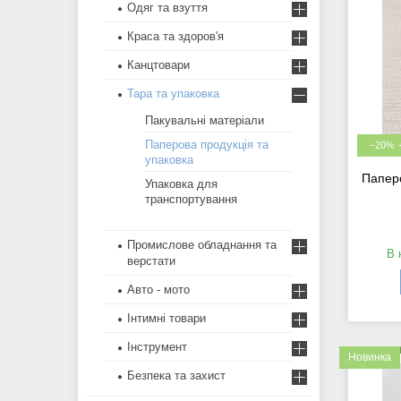
Одяг та взуття
Краса та здоров'я
Канцтовари
Тара та упаковка
Пакувальні матеріали
Паперова продукція та
–20%
упаковка
Паперо
Упаковка для
транспортування
Промислове обладнання та
В 
верстати
Авто - мото
Інтимні товари
Інструмент
Новинка
Безпека та захист