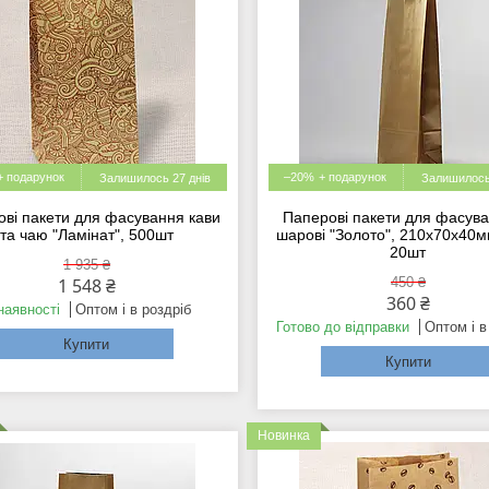
–20%
Залишилось 27 днів
Залишилось
ві пакети для фасування кави
Паперові пакети для фасува
та чаю "Ламінат", 500шт
шарові "Золото", 210x70x40мм
20шт
1 935 ₴
1 548 ₴
450 ₴
360 ₴
наявності
Оптом і в роздріб
Готово до відправки
Оптом і в
Купити
Купити
Новинка