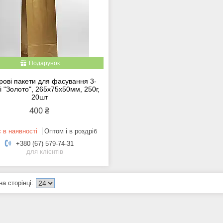
Подарунок
рові пакети для фасування 3-
 "Золото", 265x75x50мм, 250г,
20шт
400 ₴
 в наявності
Оптом і в роздріб
+380 (67) 579-74-31
для клієнтів