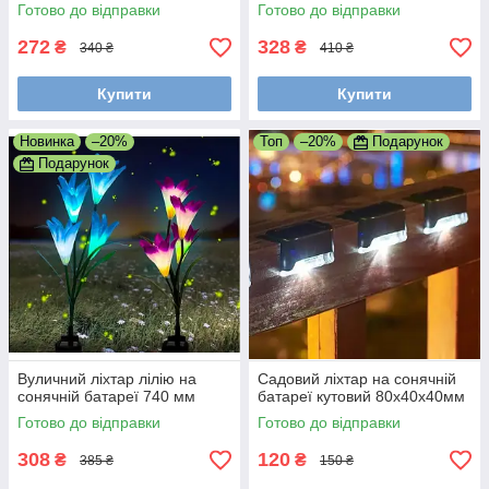
ліхтар з акумулятором)
акумуляторний світильник)
Готово до відправки
Готово до відправки
272
328
₴
₴
340 ₴
410 ₴
Купити
Купити
Новинка
–20%
Топ
–20%
Подарунок
Подарунок
Вуличний ліхтар лілію на
Садовий ліхтар на сонячній
сонячній батареї 740 мм
батареї кутовий 80х40х40мм
Готово до відправки
Готово до відправки
308
120
₴
₴
385 ₴
150 ₴