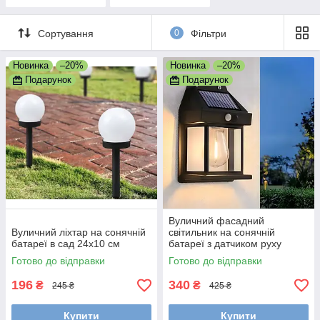
Сортування
0
Фільтри
Новинка
–20%
Новинка
–20%
Подарунок
Подарунок
Вуличний фасадний
Вуличний ліхтар на сонячній
світильник на сонячній
батареї в сад 24х10 см
батареї з датчиком руху
Готово до відправки
Готово до відправки
196
340
₴
₴
245 ₴
425 ₴
Купити
Купити