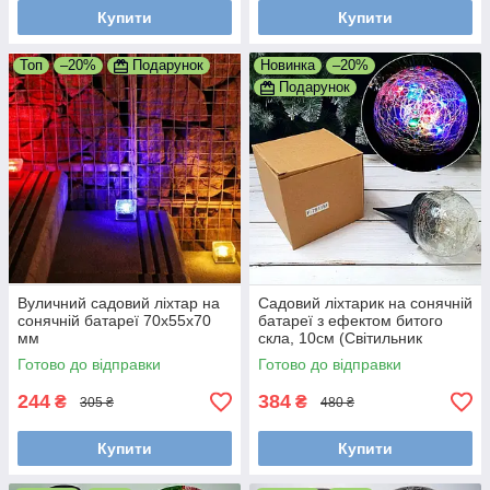
Купити
Купити
Топ
–20%
Подарунок
Новинка
–20%
Подарунок
Вуличний садовий ліхтар на
Садовий ліхтарик на сонячній
сонячній батареї 70х55х70
батареї з ефектом битого
мм
скла, 10см (Світильник
садовий)
Готово до відправки
Готово до відправки
244
384
₴
₴
305 ₴
480 ₴
Купити
Купити