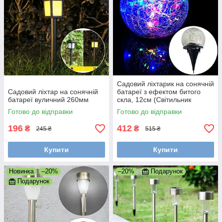
Садовий ліхтарик на сонячній
Садовий ліхтар на сонячній
батареї з ефектом битого
батареї вуличний 260мм
скла, 12см (Світильник
садовий)
Готово до відправки
Готово до відправки
196
412
₴
₴
245 ₴
515 ₴
Купити
Купити
Новинка
–20%
–20%
Подарунок
Подарунок