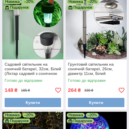
Новинка
–20%
Новинка
–20%
Подарунок
Подарунок
Садовий світильник на
Грунтовий світильник на
сонячній батареї, 32см, Білий
сонячній батареї, 26см,
(Ліхтар садовий з сонячною
діаметр 11см, Білий
панеллю)
(Садовий ліхтарик із
Готово до відправки
Готово до відправки
сонячною панеллю)
148
264
₴
₴
185 ₴
330 ₴
Купити
Купити
Новинка
–20%
Новинка
–20%
Подарунок
Подарунок