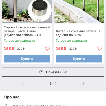
Садовий ліхтарик на сонячній
батареї, 24см, Білий
Ліхтар на сонячній батареї в
(Грунтовий світильник із
сад 2шт по 30см
сонячною панеллю)
Готово до відправки
Готово до відправки
168
168
₴
₴
210 ₴
210 ₴
Купити
Купити
Показати ще
1
/ 4
Про нас