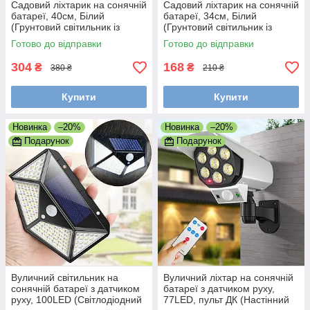
Садовий ліхтарик на сонячній
Садовий ліхтарик на сонячній
батареї, 40см, Білий
батареї, 34см, Білий
(Грунтовий світильник із
(Грунтовий світильник із
сонячною панеллю)
сонячною панеллю)
Готово до відправки
Готово до відправки
304
168
₴
₴
380 ₴
210 ₴
Купити
Купити
Новинка
–20%
Новинка
–20%
Подарунок
Подарунок
Вуличний світильник на
Вуличний ліхтар на сонячній
сонячній батареї з датчиком
батареї з датчиком руху,
руху, 100LED (Світлодіодний
77LED, пульт ДК (Настінний