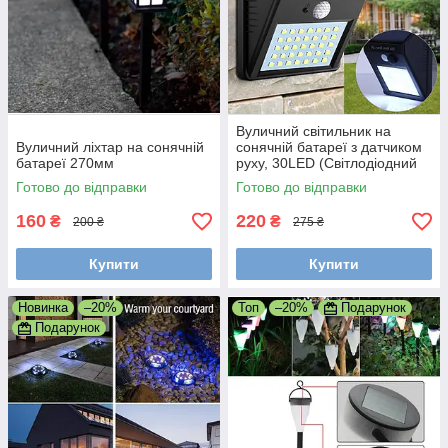
Вуличний світильник на
Вуличний ліхтар на сонячній
сонячній батареї з датчиком
батареї 270мм
руху, 30LED (Світлодіодний
ліхтар з акумулятором)
Готово до відправки
Готово до відправки
160
220
₴
₴
200 ₴
275 ₴
Купити
Купити
Новинка
–20%
Топ
–20%
Подарунок
Подарунок