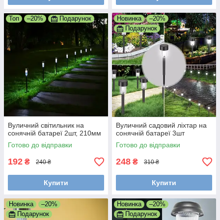
Топ
–20%
Подарунок
Новинка
–20%
Подарунок
Вуличний світильник на
Вуличний садовий ліхтар на
сонячній батареї 2шт, 210мм
сонячній батареї 3шт
Готово до відправки
Готово до відправки
192
248
₴
₴
240 ₴
310 ₴
Купити
Купити
Новинка
–20%
Новинка
–20%
Подарунок
Подарунок