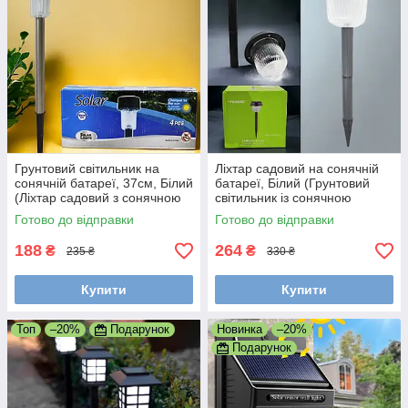
Грунтовий світильник на
Ліхтар садовий на сонячній
сонячній батареї, 37см, Білий
батареї, Білий (Грунтовий
(Ліхтар садовий з сонячною
світильник із сонячною
панеллю)
панеллю)
Готово до відправки
Готово до відправки
188
264
₴
₴
235 ₴
330 ₴
Купити
Купити
Топ
–20%
Подарунок
Новинка
–20%
Подарунок