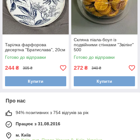
Скляна піала-боул із
Тарілка фарфорова
подвійними стінками "Звілінг"
десертна "Братислава", 20см
500
Готово до відправки
Готово до відправки
244
272
₴
₴
305 ₴
340 ₴
Купити
Купити
Про нас
94% позитивних з 754 відгуків за рік
Працює з 31.08.2016
м. Київ