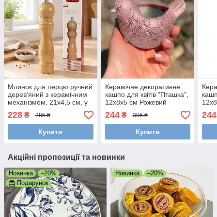
Млинок для перцю ручний
Керамічне декоративне
Кера
дерев'яний з керамічним
кашпо для квітів "Пташка",
кашп
механізмом, 21x4,5 см, у
12x8x5 см Рожевий
12x8
коробці (Млинок для
228
244
244
₴
₴
285 ₴
305 ₴
спецій, перцемолка)
Купити
Купити
Акційні пропозиції та новинки
Новинка
–20%
Новинка
–20%
Подарунок