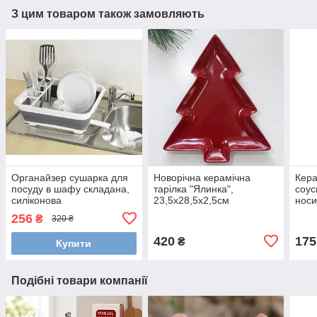
З цим товаром також замовляють
Органайзер сушарка для
Новорічна керамічна
Кера
посуду в шафу складана,
тарілка "Ялинка",
соус
силіконова
23,5x28,5x2,5см
носи
360х315х130мм
12х7
256
₴
320 ₴
420
175
₴
Купити
Подібні товари компанії