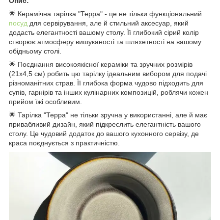
Опис:
🌟 Керамічна тарілка "Терра" - це не тільки функціональний
посуд
для сервірування, але й стильний аксесуар, який
додасть елегантності вашому столу. Її глибокий сірий колір
створює атмосферу вишуканості та шляхетності на вашому
обідньому столі.
🌟 Поєднання високоякісної кераміки та зручних розмірів
(21x4,5 см) робить цю тарілку ідеальним вибором для подачі
різноманітних страв. Її глибока форма чудово підходить для
супів, гарнірів та інших кулінарних композицій, роблячи кожен
прийом їжі особливим.
🌟 Тарілка "Терра" не тільки зручна у використанні, але й має
привабливий дизайн, який підкреслить елегантність вашого
столу. Це чудовий додаток до вашого кухонного сервізу, де
краса поєднується з практичністю.