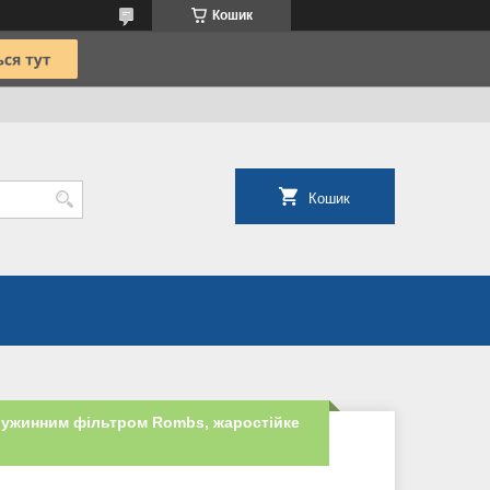
Кошик
Кошик
ружинним фільтром Rombs, жаростійке