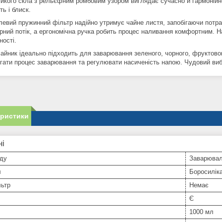
ійкого скла з рельєфним ромбовим узором виглядає сучасно й гармонійно
ть і блиск.
левий пружинний фільтр надійно утримує чайне листя, запобігаючи потр
мірний потік, а ергономічна ручка робить процес наливання комфортним.
ності.
чайник ідеально підходить для заварювання зеленого, чорного, фруктовог
ігати процес заварювання та регулювати насиченість напою. Чудовий виб
еристики
ні
уду
Заварювал
л
Боросилік
льтр
Немає
Є
1000 мл