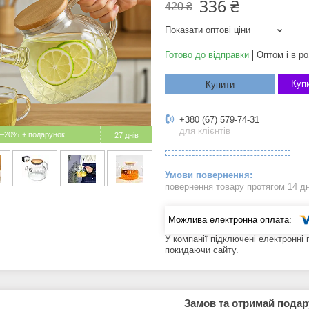
336 ₴
420 ₴
Показати оптові ціни
Готово до відправки
Оптом і в ро
Купи
Купити
+380 (67) 579-74-31
для клієнтів
–20%
27 днів
повернення товару протягом 14 д
У компанії підключені електронні
покидаючи сайту.
Замов та отримай пода