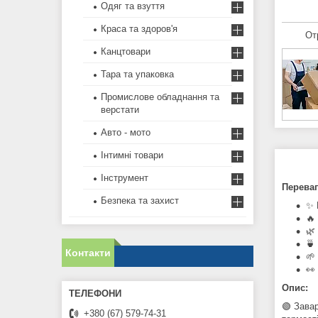
Одяг та взуття
Краса та здоров'я
От
Канцтовари
Тара та упаковка
Промислове обладнання та
верстати
Авто - мото
Інтимні товари
Інструмент
Переваг
Безпека та захист
✨ 
🔥
🌿
🍵
Контакти
🌱
👀
Опис:
🟢 Зава
+380 (67) 579-74-31