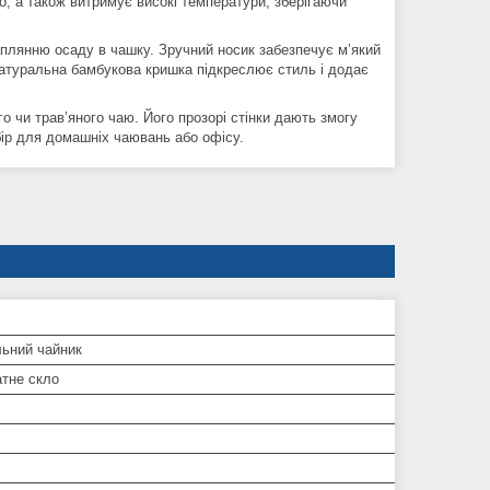
, а також витримує високі температури, зберігаючи
аплянню осаду в чашку. Зручний носик забезпечує м’який
 Натуральна бамбукова кришка підкреслює стиль і додає
о чи трав’яного чаю. Його прозорі стінки дають змогу
ір для домашніх чаювань або офісу.
ьний чайник
атне скло