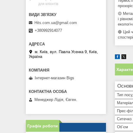
термост
для клієнтів
прозоріс
🟡 Мета
і рівно
Hits.com.ua@gmail.com
екологіч
+380992914077
🔵 Цей 
спостер
м. Київ, вул. Павла Усенка 9, Київ,
Україна
Характ
Інтернет-магазин Bigs
Основ
Тип пос
Менеджер Лідія, Євген.
Матеріа
Прес-фі
Ситечко
Графік роботи
Об`єм