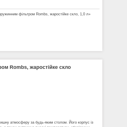
пружинним фільтром Rombs, жаростійке скло, 1,0 л»
ром Rombs, жаростійке скло
тишну атмосферу за будь-яким столом. Його корпус із