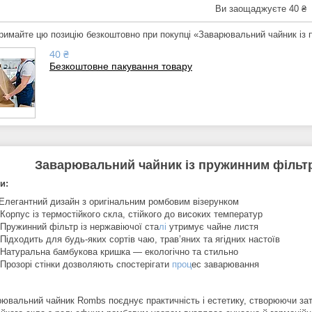
Ви заощаджуєте 40 ₴
римайте цю позицію безкоштовно при покупці «Заварювальний чайник із 
40 ₴
Безкоштовне пакування товару
Заварювальний чайник із пружинним фільт
и:
Елегантний дизайн з оригінальним ромбовим візерунком
 Корпус із термостійкого скла, стійкого до високих температур
 Пружинний фільтр із нержавіючої ста
лі
утримує чайне листя
 Підходить для будь-яких сортів чаю, трав’яних та ягідних настоїв
 Натуральна бамбукова кришка — екологічно та стильно
 Прозорі стінки дозволяють спостерігати
проц
ес заварювання
рювальний чайник Rombs поєднує практичність і естетику, створюючи за