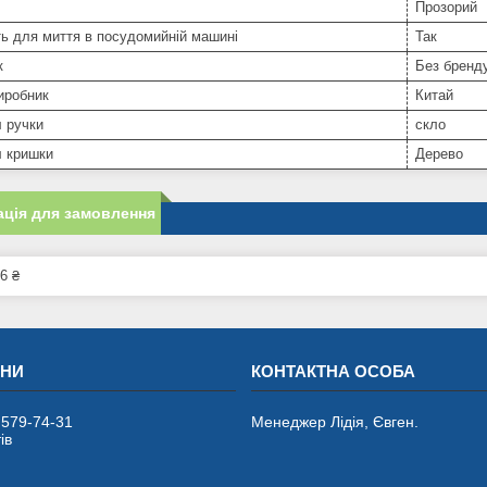
Прозорий
ь для миття в посудомийній машині
Так
к
Без бренд
иробник
Китай
 ручки
скло
л кришки
Дерево
ція для замовлення
6 ₴
 579-74-31
Менеджер Лідія, Євген.
ів