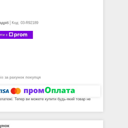
здріб
Код:
03-R92189
ти з
нів
за рахунок покупця
 платежі. Тепер ви можете купити будь-який товар не
рунок