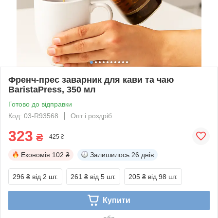
Френч-прес заварник для кави та чаю
BaristaPress, 350 мл
Готово до відправки
Код: 03-R93568
Опт і роздріб
323
₴
425 ₴
Економія
102 ₴
Залишилось
26 днів
296 ₴
від 2 шт.
261 ₴
від 5 шт.
205 ₴
від 98 шт.
Купити
або