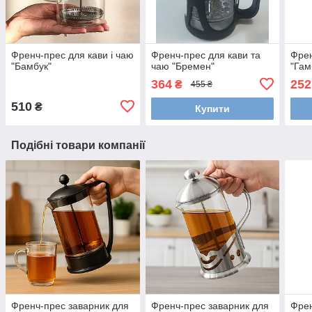
Френч-прес для кави і чаю
Френч-прес для кави та
Френ
"Бамбук"
чаю "Бремен"
"Гам
364
252
₴
455 ₴
510
₴
Купити
Подібні товари компанії
Френч-прес заварник для
Френч-прес заварник для
Френ