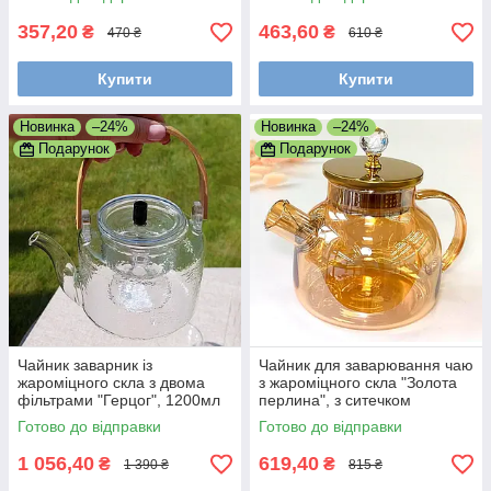
357,20
463,60
₴
₴
470 ₴
610 ₴
Купити
Купити
Новинка
–24%
Новинка
–24%
Подарунок
Подарунок
Чайник заварник із
Чайник для заварювання чаю
жароміцного скла з двома
з жароміцного скла "Золота
фільтрами "Герцог", 1200мл
перлина", з ситечком
Готово до відправки
Готово до відправки
1 056,40
619,40
₴
₴
1 390 ₴
815 ₴