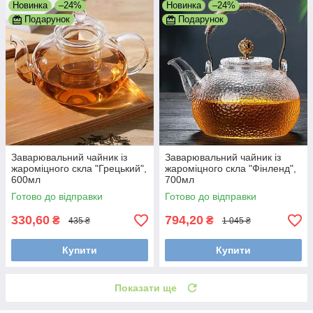
Новинка
–24%
Новинка
–24%
Подарунок
Подарунок
Заварювальний чайник із
Заварювальний чайник із
жароміцного скла "Грецький",
жароміцного скла "Фінленд",
600мл
700мл
Готово до відправки
Готово до відправки
330,60
794,20
₴
₴
435 ₴
1 045 ₴
Купити
Купити
Показати ще