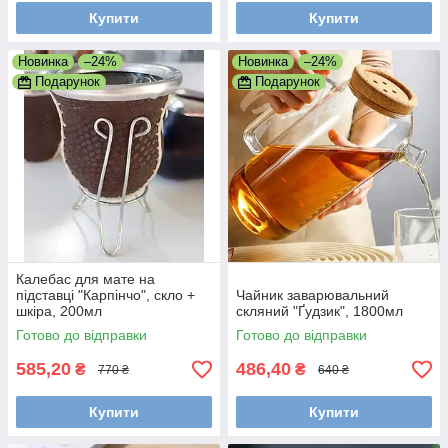
Купити
Купити
Новинка
–24%
Новинка
–24%
Подарунок
Подарунок
Калебас для мате на
підставці "Карпінчо", скло +
Чайник заварювальний
шкіра, 200мл
скляний "Ґудзик", 1800мл
Готово до відправки
Готово до відправки
585,20
486,40
₴
₴
770 ₴
640 ₴
Купити
Купити