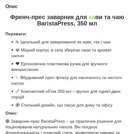
Опис
Френч-прес заварник для
ка
ви та чаю
BaristaPress, 350 мл
Переваги:
☕ Ідеальний для заварювання як кави, так і чаю
💎 Міцний корпус зі скла зберігає смак та аромат
напою
🖤 Ергономічна пластикова ручка для зручного
використання
✨ Вбудований прес-фільтр для насиченого та чистого
напою
📏 Компактний об’єм 350 мл – зручно для однієї-двох
порцій
🎁 Стильний дизайн, що пасує для дому та офісу
Опис:
🔵 Заварник-прес BaristaPress – це практичне рішення для
поціновувачів натуральних напоїв. Він поєднує
функціональність і сучасний стиль, дозволяючи швидко та