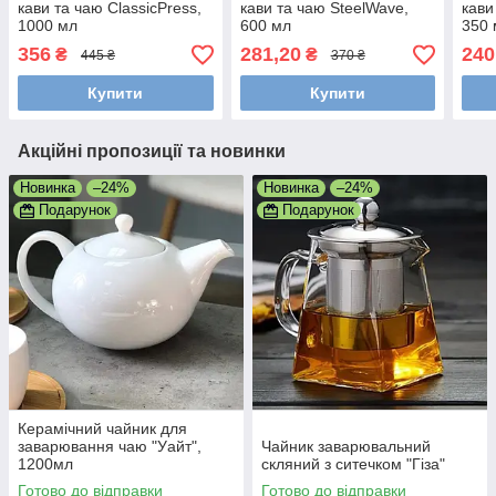
кави та чаю ClassicPress,
кави та чаю SteelWave,
кави
1000 мл
600 мл
350 
356
281,20
240
₴
₴
445 ₴
370 ₴
Купити
Купити
Акційні пропозиції та новинки
Новинка
–24%
Новинка
–24%
Подарунок
Подарунок
Керамічний чайник для
заварювання чаю "Уайт",
Чайник заварювальний
1200мл
скляний з ситечком "Гіза"
Готово до відправки
Готово до відправки