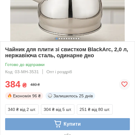
Чайник для плити зі свистком BlackArc, 2,0 л,
нержавіюча сталь, одинарне дно
Готово до відправки
Код: 03-MH-3531
Опт і роздріб
384
₴
480 ₴
Економія
96 ₴
Залишилось
25 днів
340 ₴
від 2 шт.
304 ₴
від 5 шт.
251 ₴
від 80 шт.
Купити
або