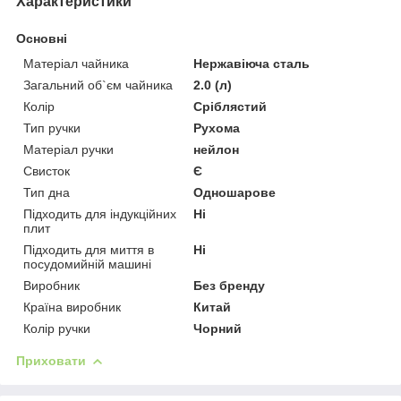
Характеристики
Основні
Матеріал чайника
Нержавіюча сталь
Загальний об`єм чайника
2.0 (л)
Колір
Сріблястий
Тип ручки
Рухома
Матеріал ручки
нейлон
Свисток
Є
Тип дна
Одношарове
Підходить для індукційних
Ні
плит
Підходить для миття в
Ні
посудомийній машині
Виробник
Без бренду
Країна виробник
Китай
Колір ручки
Чорний
Приховати