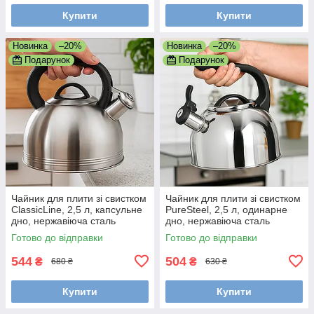
Купити
Купити
Новинка
–20%
Новинка
–20%
Подарунок
Подарунок
Чайник для плити зі свистком
Чайник для плити зі свистком
ClassicLine, 2,5 л, капсульне
PureSteel, 2,5 л, одинарне
дно, нержавіюча сталь
дно, нержавіюча сталь
Готово до відправки
Готово до відправки
544
504
₴
₴
680 ₴
630 ₴
Купити
Купити