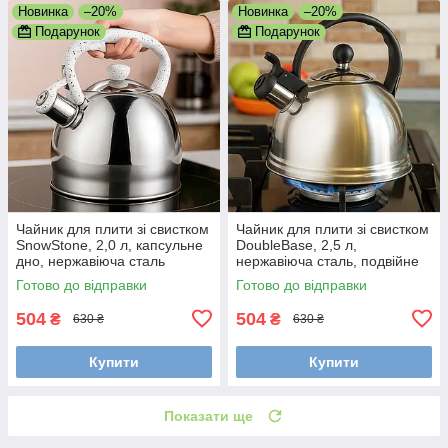
Новинка
–20%
Новинка
–20%
Подарунок
Подарунок
Чайник для плити зі свистком
Чайник для плити зі свистком
SnowStone, 2,0 л, капсульне
DoubleBase, 2,5 л,
дно, нержавіюча сталь
нержавіюча сталь, подвійне
дно
Готово до відправки
Готово до відправки
504
504
₴
₴
630 ₴
630 ₴
Купити
Купити
Показати ще