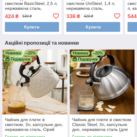
свистком BasicSteel, 2,5 л,
свистком UniSteel, 1,4 л,
свис
нержавіюча сталь,
нержавіюча сталь,
л, к
одинарне дно
одинарне дно
нерж
424
336
544
₴
₴
530 ₴
420 ₴
Купити
Купити
Акційні пропозиції та новинки
Новинка
–20%
Новинка
–20%
Подарунок
Подарунок
Чайник для плити зі
Чайник для плити зі свистком
свистком, 3л, капсульне дно,
Classic Steel, 3л, капсульне
нержавіюча сталь, Сірий
дно, нержавіюча сталь (для
всіх видів плит)
Готово до відправки
Готово до відправки