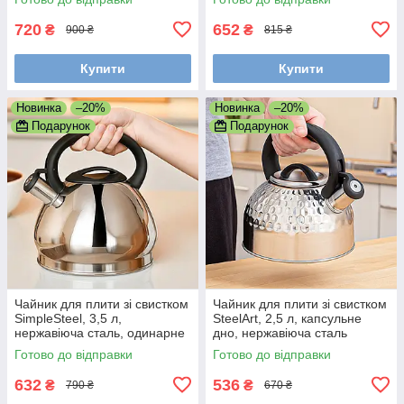
720
652
₴
₴
900 ₴
815 ₴
Купити
Купити
Новинка
–20%
Новинка
–20%
Подарунок
Подарунок
Чайник для плити зі свистком
Чайник для плити зі свистком
SimpleSteel, 3,5 л,
SteelArt, 2,5 л, капсульне
нержавіюча сталь, одинарне
дно, нержавіюча сталь
дно
Готово до відправки
Готово до відправки
632
536
₴
₴
790 ₴
670 ₴