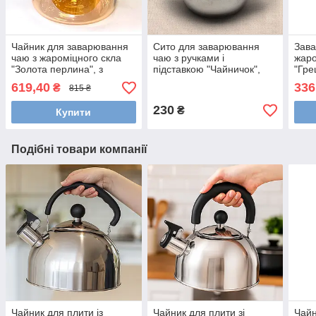
Чайник для заварювання
Сито для заварювання
Зава
чаю з жароміцного скла
чаю з ручками і
жаро
"Золота перлина", з
підставкою "Чайничок",
"Гре
ситечком
6,5x2см
619,40
336
₴
815 ₴
230
₴
Купити
Подібні товари компанії
Чайник для плити із
Чайник для плити зі
Чайн