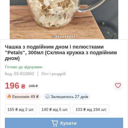
Чашка з подвійним дном і пелюстками
"Petals", 300мл (Скляна кружка з подвійним
дном)
Готово до відправки
Код: 03-R10862
Опт і роздріб
196
₴
245 ₴
Економія
49 ₴
Залишилось
27 днів
165 ₴
від 2 шт.
140 ₴
від 5 шт.
103 ₴
від 194 шт.
Купити