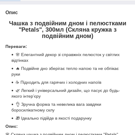
Опис
Чашка з подвійним дном і пелюстками
"Petals", 300мл (Скляна кружка з
подвійним дном)
Переваги:
🌸 Елегантний декор зі справжніх пелюсток у світлих
відтінках
🔥 Подвійне дно зберігає тепло напою та не обпікає
руки
☕ Підходить для гарячих і холодних напоїв
🌿 Легкий і універсальний дизайн, що пасує до будь-
якого інтер’єру
👌 Зручна форма та невелика вага завдяки
боросилікатному склу
🎁 Ідеально підійде в якості подарунку
Опис:
🌸 Скляна чашка з подвійним дном і пелюстками "Petals",