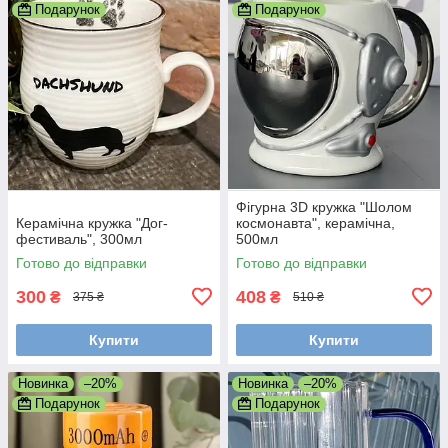
Подарунок
Подарунок
Фігурна 3D кружка "Шолом
Керамічна кружка "Дог-
космонавта", керамічна,
фестиваль", 300мл
500мл
Готово до відправки
Готово до відправки
300
408
₴
₴
375 ₴
510 ₴
Купити
Купити
Новинка
–20%
Новинка
–20%
Подарунок
Подарунок