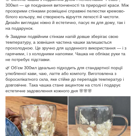
300мл — це поєднання витонченості та природної краси. Між
прозорими стінками розміщені справжні пелюстки кремово-
білого кольору, які створюють відчуття легкості й чистоти.
Дизайн виглядає ніжно й естетично, пасує як для дому, так і
на подарунок.
☕ Завдяки подвійним стінкам напій довше зберігає свою
температуру, а зовнішня частина чашки залишається
прохолодною. Це зручно для щоденного використання — і з
гарячими, і з холодними напоями. Чашка не обпікає руки та
не потребує підставки.
🌿 Об’єм 300мл ідеально підходить для стандартної порції
улюбленої кави, чаю, латте або компоту. Виготовлена з
боросилікатного скла, яке стійке до перепадів температур і
довговічне. Така чашка стане акцентом на столі і подарує
естетичне задоволення кожного дня 🌸🌸🌸