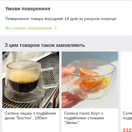
Умови повернення
Повернення товару впродовж 14 днів за рахунок покупця
Всі умови повернення
З цим товаром також замовляють
Скляна чашка з подвійним
Скляна піала боул з
Скля
дном "Бостон", 180мл
подвійними стінками
подв
"Звілінг"
212