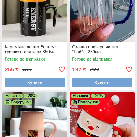
Керамічна чашка Battery з
Скляна прозора чашка
кришкою для кави 350мл
"Райб", 230мл
Готово до відправки
Готово до відправки
256
192
₴
₴
320 ₴
240 ₴
Купити
Купити
Новинка
–20%
Новинка
–20%
Подарунок
Подарунок