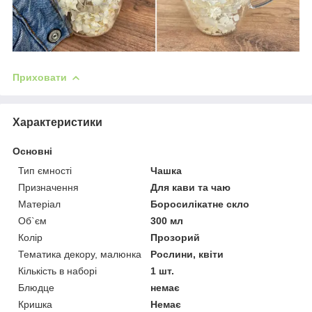
Приховати
Характеристики
Основні
Тип ємності
Чашка
Призначення
Для кави та чаю
Матеріал
Боросилікатне скло
Об`єм
300 мл
Колір
Прозорий
Тематика декору, малюнка
Рослини, квіти
Кількість в наборі
1 шт.
Блюдце
немає
Кришка
Немає