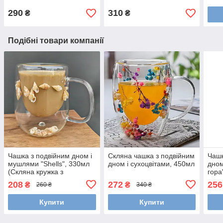
290
310
₴
₴
Подібні товари компанії
Чашка з подвійним дном і
Скляна чашка з подвійним
Чашк
мушлями "Shells", 330мл
дном і сухоцвітами, 450мл
дно
(Скляна кружка з
гора
подвійним дном)
208
272
256
₴
₴
260 ₴
340 ₴
Купити
Купити