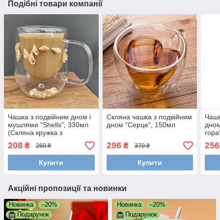
Подібні товари компанії
Чашка з подвійним дном і
Скляна чашка з подвійним
Чашк
мушлями "Shells", 330мл
дном "Серце", 150мл
дно
(Скляна кружка з
гора
подвійним дном)
208
296
256
₴
₴
260 ₴
370 ₴
Купити
Купити
Акційні пропозиції та новинки
Новинка
–20%
Новинка
–20%
Подарунок
Подарунок