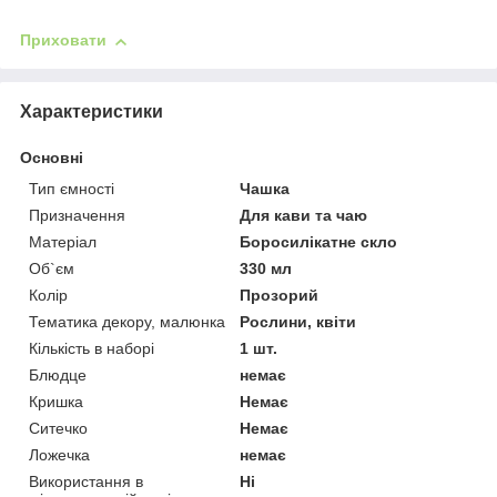
Приховати
Характеристики
Основні
Тип ємності
Чашка
Призначення
Для кави та чаю
Матеріал
Боросилікатне скло
Об`єм
330 мл
Колір
Прозорий
Тематика декору, малюнка
Рослини, квіти
Кількість в наборі
1 шт.
Блюдце
немає
Кришка
Немає
Ситечко
Немає
Ложечка
немає
Використання в
Ні