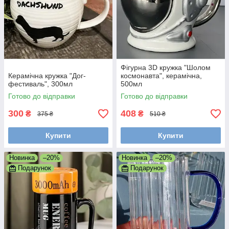
Фігурна 3D кружка "Шолом
Керамічна кружка "Дог-
космонавта", керамічна,
фестиваль", 300мл
500мл
Готово до відправки
Готово до відправки
300
408
₴
₴
375 ₴
510 ₴
Купити
Купити
Новинка
–20%
Новинка
–20%
Подарунок
Подарунок