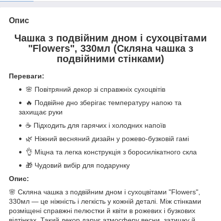
Опис
Чашка з подвійним дном і сухоцвітами
"Flowers", 330мл (Скляна чашка з
подвійними стінками)
Переваги:
🌸 Повітряний декор зі справжніх сухоцвітів
🔥 Подвійне дно зберігає температуру напою та
захищає руки
☕ Підходить для гарячих і холодних напоїв
🌿 Ніжний весняний дизайн у рожево-бузковій гамі
👌 Міцна та легка конструкція з боросилікатного скла
🎁 Чудовий вибір для подарунку
Опис:
🌸 Скляна чашка з подвійним дном і сухоцвітами "Flowers",
330мл — це ніжність і легкість у кожній деталі. Між стінками
розміщені справжні пелюстки й квіти в рожевих і бузкових
відтінках. Такий декор дарує атмосферу весни, затишку й