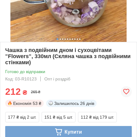
Чашка з подвійним дном і сухоцвітами
"Flowers", 330мл (Скляна чашка з подвійними
стінками)
Готово до відправки
Код: 03-R10123
Опт і роздріб
212
₴
265 ₴
Економія
53 ₴
Залишилось
26 днів
177 ₴
від 2 шт.
151 ₴
від 5 шт.
112 ₴
від 179 шт.
Купити