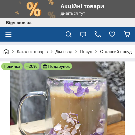
Bigs.com.ua
Каталог товарів
Дім і сад
Посуд
Столовий посуд
Новинка
–20%
Подарунок