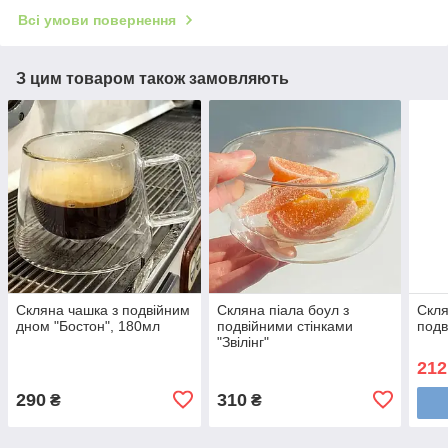
Всі умови повернення
З цим товаром також замовляють
Скляна чашка з подвійним
Скляна піала боул з
Скля
дном "Бостон", 180мл
подвійними стінками
подв
"Звілінг"
212
290
310
₴
₴