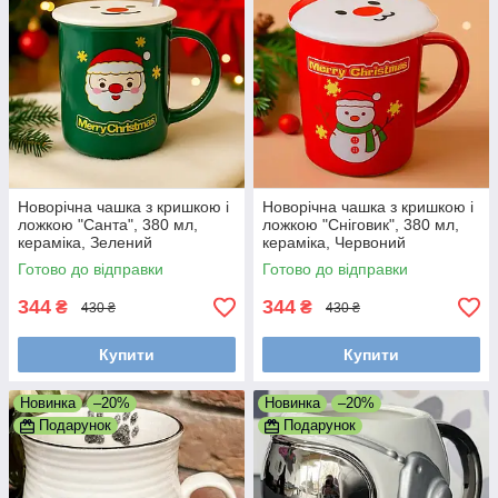
Новорічна чашка з кришкою і
Новорічна чашка з кришкою і
ложкою "Санта", 380 мл,
ложкою "Сніговик", 380 мл,
кераміка, Зелений
кераміка, Червоний
Готово до відправки
Готово до відправки
344
344
₴
₴
430 ₴
430 ₴
Купити
Купити
Новинка
–20%
Новинка
–20%
Подарунок
Подарунок