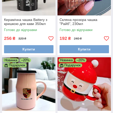
Керамічна чашка Battery з
Скляна прозора чашка
кришкою для кави 350мл
"Райб", 230мл
Готово до відправки
Готово до відправки
256
192
₴
₴
320 ₴
240 ₴
Купити
Купити
Новинка
–20%
Новинка
–20%
Подарунок
Подарунок