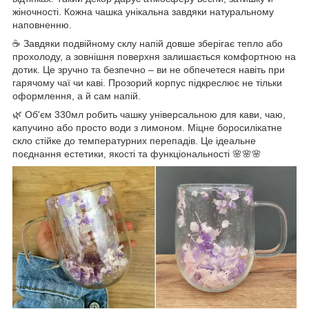
жіночності. Кожна чашка унікальна завдяки натуральному
наповненню.
☕ Завдяки подвійному склу напій довше зберігає тепло або
прохолоду, а зовнішня поверхня залишається комфортною на
дотик. Це зручно та безпечно – ви не обпечетеся навіть при
гарячому чаї чи каві. Прозорий корпус підкреслює не тільки
оформлення, а й сам напій.
🌿 Об'єм 330мл робить чашку універсальною для кави, чаю,
капучино або просто води з лимоном. Міцне боросилікатне
скло стійке до температурних перепадів. Це ідеальне
поєднання естетики, якості та функціональності 🌸🌸🌸