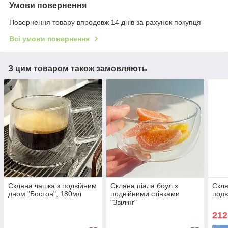
Умови повернення
Повернення товару впродовж 14 днів за рахунок покупця
Всі умови повернення
З цим товаром також замовляють
Скляна чашка з подвійним
Скляна піала боул з
Скля
дном "Бостон", 180мл
подвійними стінками
подв
"Звілінг"
212