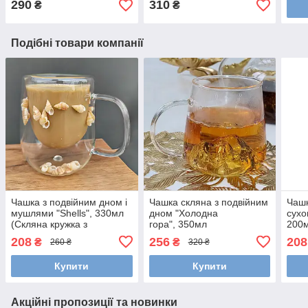
290
310
₴
₴
Подібні товари компанії
Чашка з подвійним дном і
Чашка скляна з подвійним
Чашк
мушлями "Shells", 330мл
дном "Холодна
сухо
(Скляна кружка з
гора", 350мл
200м
подвійним дном)
подв
208
256
208
₴
₴
260 ₴
320 ₴
Купити
Купити
Акційні пропозиції та новинки