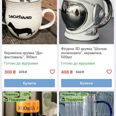
Фігурна 3D кружка "Шолом
Керамічна кружка "Дог-
космонавта", керамічна,
фестиваль", 300мл
500мл
Готово до відправки
Готово до відправки
300
408
₴
₴
375 ₴
510 ₴
Купити
Купити
Новинка
–20%
Новинка
–20%
Подарунок
Подарунок