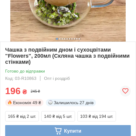
Чашка з подвійним дном і сухоцвітами
"Flowers", 200мл (Скляна чашка з подвійними
стінками)
Готово до відправки
Код: 03-R10863
Опт і роздріб
196
₴
245 ₴
Економія
49 ₴
Залишилось
27 днів
165 ₴
від 2 шт.
140 ₴
від 5 шт.
103 ₴
від 194 шт.
Купити