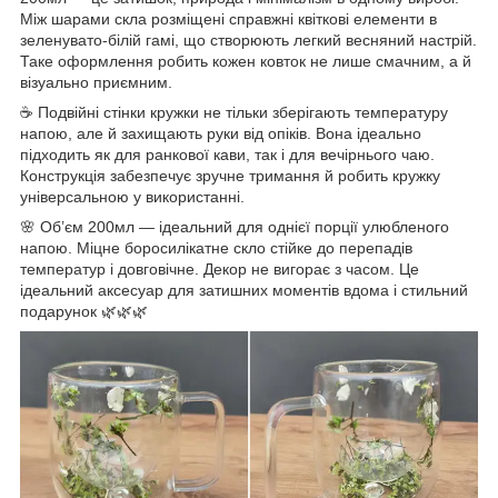
Між шарами скла розміщені справжні квіткові елементи в
зеленувато-білій гамі, що створюють легкий весняний настрій.
Таке оформлення робить кожен ковток не лише смачним, а й
візуально приємним.
☕ Подвійні стінки кружки не тільки зберігають температуру
напою, але й захищають руки від опіків. Вона ідеально
підходить як для ранкової кави, так і для вечірнього чаю.
Конструкція забезпечує зручне тримання й робить кружку
універсальною у використанні.
🌸 Об’єм 200мл — ідеальний для однієї порції улюбленого
напою. Міцне боросилікатне скло стійке до перепадів
температур і довговічне. Декор не вигорає з часом. Це
ідеальний аксесуар для затишних моментів вдома і стильний
подарунок 🌿🌿🌿