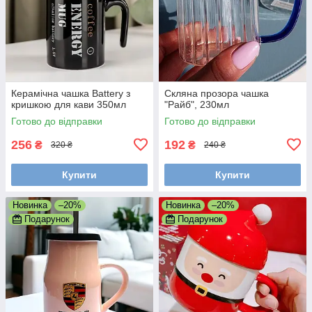
Керамічна чашка Battery з
Скляна прозора чашка
кришкою для кави 350мл
"Райб", 230мл
Готово до відправки
Готово до відправки
256
192
₴
₴
320 ₴
240 ₴
Купити
Купити
Новинка
–20%
Новинка
–20%
Подарунок
Подарунок