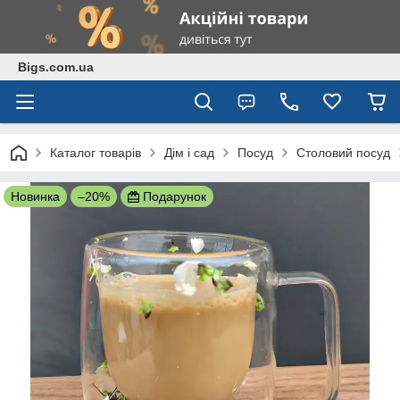
Bigs.com.ua
Каталог товарів
Дім і сад
Посуд
Столовий посуд
Новинка
–20%
Подарунок