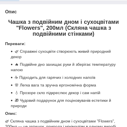
Опис
Чашка з подвійним дном і сухоцвітами
"Flowers", 200мл (Скляна чашка з
подвійними стінками)
Переваги:
🌿 Справжні сухоцвіти створюють живий природний
декор
🔥 Подвійне дно захищає руки й зберігає температуру
напою
☕ Підходить для гарячих і холодних напоїв
🌸 Легка вага та зручна ергономічна форма
💧 Прозоре скло підкреслює декор і сам напій
🎁 Чудовий подарунок для поціновувачів естетики й
природи
Опис:
🌿 Скляна чашка з подвійним дном і сухоцвітами "Flowers",
200мл — це затишок, природа і мінімалізм в одному виробі.