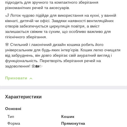
підходить для зручного та компактного зберігання
різноманітних речей та аксесуарів.
🛁 Лоток чудово підійде для використання на кухні, у ванній
кімнаті, дитячій чи офісі. Завдяки наявності вентиляційних
отворів забезпечується циркуляція повітря, а вміст
залишається свіжим та сухим, що особливо важливо для
гігієнічного зберігання.
🌸 Стильний і лаконічний дизайн кошика робить його
універсальним для будь-яких інтер'єрів. Кошик легко очищати
від забруднень, він довго зберігає свій акуратний вигляд і
функціональність. Перетворіть зберігання речей на
задоволення! 🌼🏡✨
Приховати
Характеристики
Основні
Тип
Кошик
Форма
Прямокутна