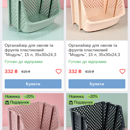
Органайзер для овочів та
Органайзер для овочів та
фруктів пластиковий
фруктів пластиковий
"Модуль", 15 л, 35x30x24,3
"Модуль", 15 л, 35x30x24,3
см (Кошик для зберігання на
см (Кошик для зберігання на
Готово до відправки
Готово до відправки
кухні) М'ятний
кухні) Кремовий
332
332
₴
₴
415 ₴
415 ₴
Купити
Купити
Новинка
–20%
Новинка
–20%
Подарунок
Подарунок