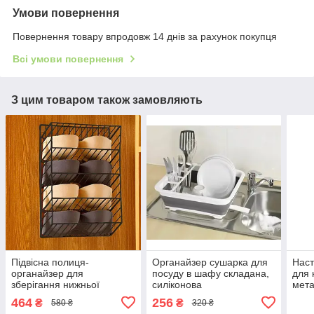
Умови повернення
Повернення товару впродовж 14 днів за рахунок покупця
Всі умови повернення
З цим товаром також замовляють
Підвісна полиця-
Органайзер сушарка для
Наст
органайзер для
посуду в шафу складана,
для 
зберігання нижньої
силіконова
мета
білизни 30x8,5x41см,
360х315х130мм
Золо
464
256
₴
₴
580 ₴
320 ₴
Чорна