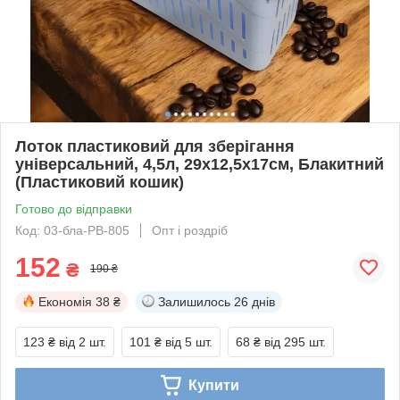
Лоток пластиковий для зберігання
універсальний, 4,5л, 29x12,5x17см, Блакитний
(Пластиковий кошик)
Готово до відправки
Код: 03-бла-PB-805
Опт і роздріб
152
₴
190 ₴
Економія
38 ₴
Залишилось
26 днів
123 ₴
від 2 шт.
101 ₴
від 5 шт.
68 ₴
від 295 шт.
Купити