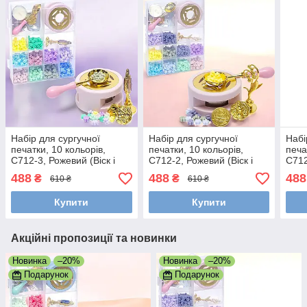
Набір для сургучної
Набір для сургучної
Набі
печатки, 10 кольорів,
печатки, 10 кольорів,
печа
C712-3, Рожевий (Віск і
C712-2, Рожевий (Віск і
C712
печатка для декору
печатка для декору
печа
488
488
488
₴
₴
610 ₴
610 ₴
конвертів і подарунків)
конвертів і подарунків)
конв
Купити
Купити
Акційні пропозиції та новинки
Новинка
–20%
Новинка
–20%
Подарунок
Подарунок