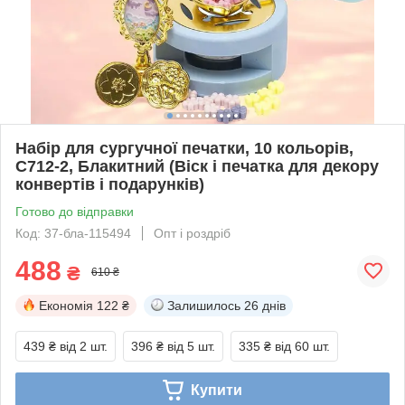
Набір для сургучної печатки, 10 кольорів,
C712-2, Блакитний (Віск і печатка для декору
конвертів і подарунків)
Готово до відправки
Код: 37-бла-115494
Опт і роздріб
488
₴
610 ₴
Економія
122 ₴
Залишилось
26 днів
439 ₴
від 2 шт.
396 ₴
від 5 шт.
335 ₴
від 60 шт.
Купити