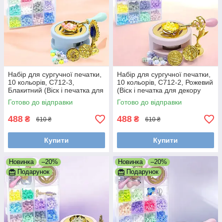
Набір для сургучної печатки,
Набір для сургучної печатки,
10 кольорів, C712-3,
10 кольорів, C712-2, Рожевий
Блакитний (Віск і печатка для
(Віск і печатка для декору
декору конвертів і
конвертів і подарунків)
Готово до відправки
Готово до відправки
подарунків)
488
488
₴
₴
610 ₴
610 ₴
Купити
Купити
Новинка
–20%
Новинка
–20%
Подарунок
Подарунок