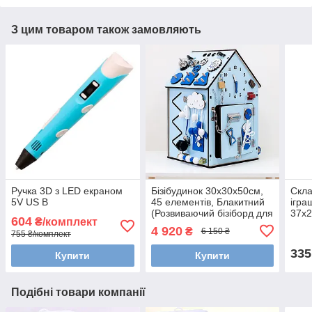
З цим товаром також замовляють
Ручка 3D з LED екраном
Бізібудинок 30х30х50см,
Скла
5V US B
45 елементів, Блакитний
ігра
(Розвиваючий бізіборд для
37x2
604
₴/комплект
дітей)
(Кон
4 920
₴
6 150 ₴
755 ₴/комплект
335
Купити
Купити
Подібні товари компанії