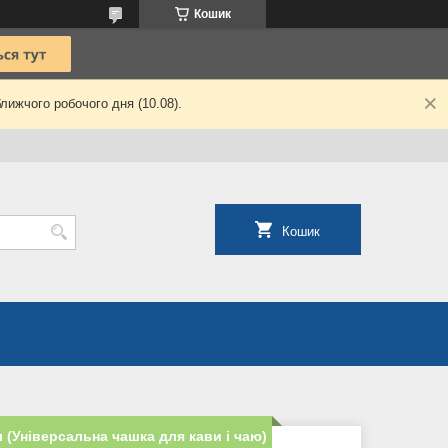
Кошик
лижчого робочого дня (10.08).
Кошик
 (Універсальна чашка для кави і чаю)