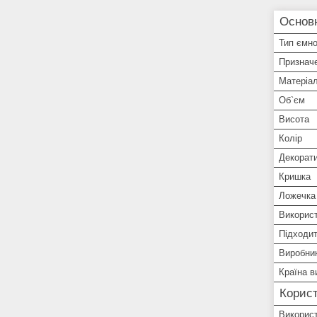
Основ
Тип ємно
Признач
Матеріа
Об`єм
Висота
Колір
Декорат
Кришка
Ложечка
Використ
Підходит
Виробни
Країна в
Корист
Використ