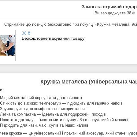
Замов та отримай пода
Ви заощаджуєте 38 ₴
Отримайте цю позицію безкоштовно при покупці «Кружка металева, 9см
38 ₴
Безкоштовне пакування товару
Кружка металева (Універсальна чаш
и:
 Міцний металевий корпус для довговічності
 Стійкість до високих температур — підходить для гарячих напоїв
 Зручна ручка для комфортного використання
 Легка та компактна — ідеальна для подорожей і походів
 Простота догляду — можна мити вручну або в посудомийній машині
 Підходить для кави, чаю, супів та інших напоїв
лева кружка — це універсальний і практичний аксесуар, який стане чудо