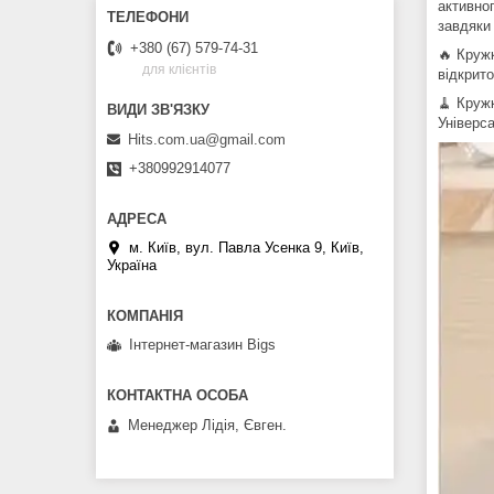
активно
завдяки 
+380 (67) 579-74-31
🔥 Кружк
для клієнтів
відкрито
🧹 Кружк
Універс
Hits.com.ua@gmail.com
+380992914077
м. Київ, вул. Павла Усенка 9, Київ,
Україна
Інтернет-магазин Bigs
Менеджер Лідія, Євген.