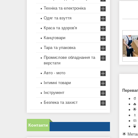
Техніка та електроніка
Одяг та взуття
Краса та здоров'я
Канцтовари
Тара та упаковка
Промислове обладнання та
верстати
Авто - мото
Інтимні товари
Переваг
Інструмент
🥤
Безпека та захист
🔥
🌟
🚶
🧼
Контакти
🍵
🌟 Мета