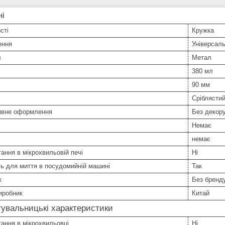
ні
сті
Кружка
ення
Універсал
л
Метал
380 мл
90 мм
Сріблясти
ивне оформлення
Без декор
Немає
немає
ання в мікрохвильовій печі
Ні
ь для миття в посудомийній машині
Так
к
Без бренд
иробник
Китай
увальницькі характеристики
ання в мікрохвильовці
Ні