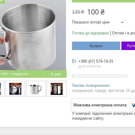
ка
100 ₴
125 ₴
Показати оптові ціни
Готово до відправки
Оптом і в ро
Купи
Купити
+380 (67) 579-74-31
для клієнтів
–20%
25 днів
повернення товару протягом 14 д
У компанії підключені електронні
покидаючи сайту.