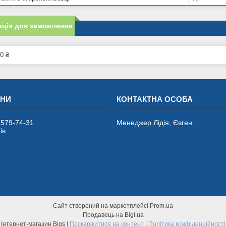
ція для замовлення
0 ₴
 579-74-31
Менеджер Лідія, Євген.
ів
Сайт створений на маркетплейсі
Prom.ua
Продавець на Bigl.ua
Інтернет-магазин Bigs |
Поскаржитися на контент
|
Політика конфіденційності