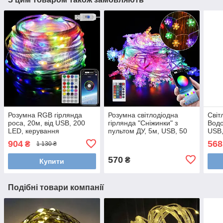
Розумна RGB гірлянда
Розумна світлодіодна
Світ
роса, 20м, від USB, 200
гірлянда "Сніжинки" з
Водо
LED, керування
пультом ДУ, 5м, USB, 50
USB,
смартфоном + пульт ДК,
LED, 16 режимів,
IP44
904
568
₴
1 130 ₴
Bluetooth
керування з телефону
570
₴
Купити
Подібні товари компанії