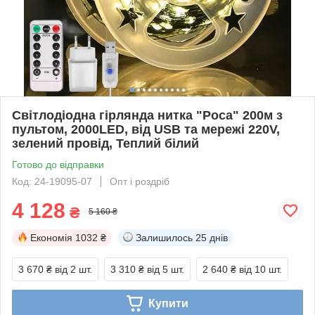
Світлодіодна гірлянда нитка "Роса" 200м з
пультом, 2000LED, від USB та мережі 220V,
зелений провід, Теплий білий
Готово до відправки
Код: 24-19095-07
Опт і роздріб
4 128
₴
5 160 ₴
Економія
1032 ₴
Залишилось
25 днів
3 670 ₴
від 2 шт.
3 310 ₴
від 5 шт.
2 640 ₴
від 10 шт.
Купити