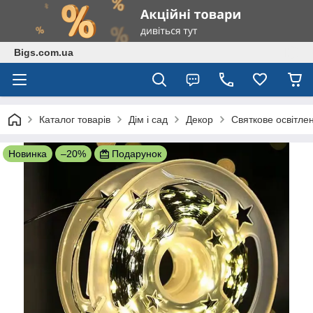
Bigs.com.ua
Каталог товарів
Дім і сад
Декор
Святкове освітле
Новинка
–20%
Подарунок