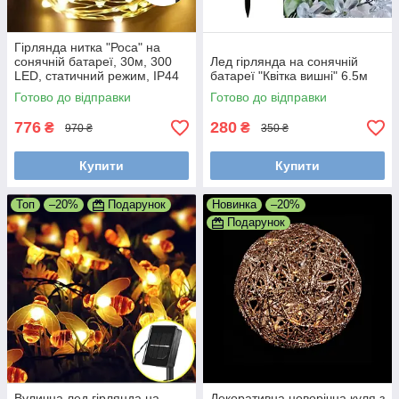
Гірлянда нитка "Роса" на
сонячній батареї, 30м, 300
Лед гірлянда на сонячній
LED, статичний режим, IP44
батареї "Квітка вишні" 6.5м
Готово до відправки
Готово до відправки
776
280
₴
₴
970 ₴
350 ₴
Купити
Купити
Топ
–20%
Подарунок
Новинка
–20%
Подарунок
Вулична лед гірлянда на
Декоративна новорічна куля з