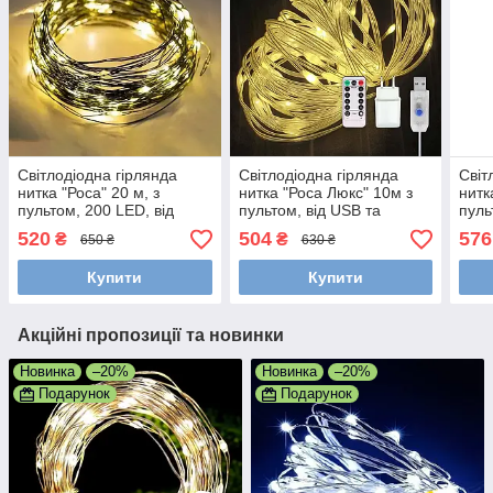
Світлодіодна гірлянда
Світлодіодна гірлянда
Світ
нитка "Роса" 20 м, з
нитка "Роса Люкс" 10м з
нитк
пультом, 200 LED, від
пультом, від USB та
пуль
USB, зелений провід,
мережі 220V, 100 LED, 8
та м
520
504
576
₴
₴
650 ₴
630 ₴
Теплий білий
режимів, IP65 Теплий
пров
білий
Купити
Купити
Акційні пропозиції та новинки
Новинка
–20%
Новинка
–20%
Подарунок
Подарунок