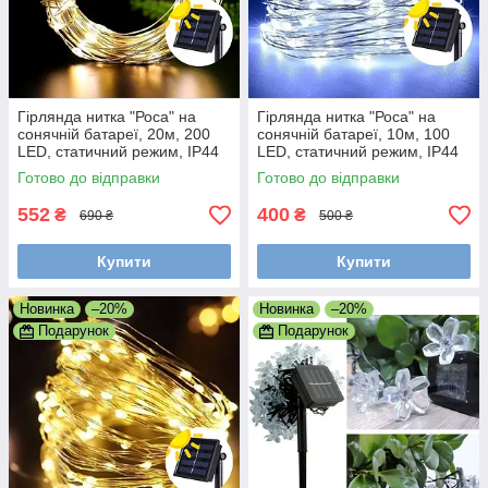
Гірлянда нитка "Роса" на
Гірлянда нитка "Роса" на
сонячній батареї, 20м, 200
сонячній батареї, 10м, 100
LED, статичний режим, IP44
LED, статичний режим, IP44
Готово до відправки
Готово до відправки
552
400
₴
₴
690 ₴
500 ₴
Купити
Купити
Новинка
–20%
Новинка
–20%
Подарунок
Подарунок