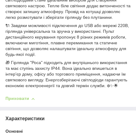
світлодіодами стане ідеальним вибором для створення
святкового настрою. Тепле біле світіння додає витонченості та
створює затишну атмосферу. Провід на котушці дозволяє
легко розмотувати і зберігати гірлянду без плутанини.
🔌 Завдяки можливості підключення до USB або мережі 220В,
гірлянда універсальна та зручна у використанні. Пульт
дистанційного керування пропонує 8 різних режимів роботи,
включаючи миготіння, плавне перемикання та статичне
світіння, що дозволяє налаштувати ідеальну атмосферу для
будь-якої події.
🎁 Гірлянда "Роса" підходить для внутрішнього використання
та має ступінь захисту IP44. Вона ідеально впишеться в
інтер'єр дому, офісу або торгового приміщення, надаючи їм
святкового вигляду. Енергозберігаючі світлодіоди гарантують
економію електроенергії та довгий термін служби. ❄️✨🌟
Приховати
Характеристики
Основні