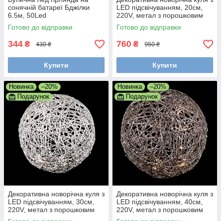
сонячній батареї Бджілки
LED підсвічуванням, 20см,
6.5м, 50Led
220V, метал з порошковим
покриттям, IP40
Готово до відправки
Готово до відправки
344
760
₴
₴
430 ₴
950 ₴
Купити
Купити
Новинка
–20%
Новинка
–20%
Подарунок
Подарунок
Декоративна новорічна куля з
Декоративна новорічна куля з
LED підсвічуванням, 30см,
LED підсвічуванням, 40см,
220V, метал з порошковим
220V, метал з порошковим
покриттям, IP40
покриттям, IP40