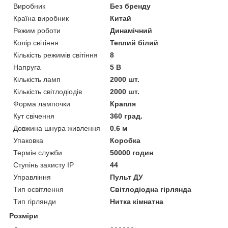
Виробник
Без бренду
Країна виробник
Китай
Режим роботи
Динамічний
Колір світіння
Теплий білий
Кількість режимів світіння
8
Напруга
5 В
Кількість ламп
2000 шт.
Кількість світлодіодів
2000 шт.
Форма лампочки
Крапля
Кут свічення
360 град.
Довжина шнура живлення
0.6 м
Упаковка
Коробка
Термін служби
50000 годин
Ступінь захисту IP
44
Управління
Пульт ДУ
Тип освітлення
Світлодіодна гірлянда
Тип гірлянди
Нитка кімнатна
Розміри