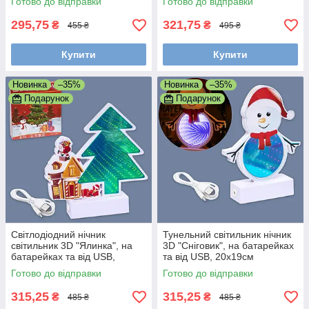
Готово до відправки
Готово до відправки
295,75
321,75
₴
₴
455 ₴
495 ₴
Купити
Купити
Новинка
–35%
Новинка
–35%
Подарунок
Подарунок
Світлодіодний нічник
Тунельний світильник нічник
світильник 3D "Ялинка", на
3D "Сніговик", на батарейках
батарейках та від USB,
та від USB, 20x19см
20x19см
Готово до відправки
Готово до відправки
315,25
315,25
₴
₴
485 ₴
485 ₴