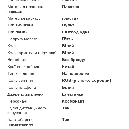
Матеріал плафона,
Пластик
підвісок
Матеріал каркасу
пластик
Тип вимикача
Пульт
Тип лампи
Світлодіодна
Напруга мережі
П'ять
Колір
Білий
Колір арматури (підстави)
Білий
Виробник
Без бренду
Країна виробник
Китай
Тип кріплення
На поверхню
Колір світіння
RGB (різнокольоровий)
Колір плафона
Білий
Джерело живлення
Електрика
Персонажі
Космонавт
Пульт дистанційного
Так
керування
Багатобарвне
Так
підсвічування