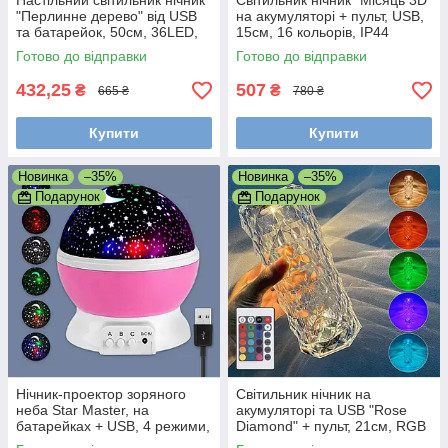
Настільний світильник нічник
Світильник нічник "Місяць 3D"
"Перлинне дерево" від USB
на акумуляторі + пульт, USB,
та батарейок, 50см, 36LED,
15см, 16 кольорів, IP44
Теплий білий
Готово до відправки
Готово до відправки
432,25
507
₴
₴
665 ₴
780 ₴
Купити
Купити
Новинка
–35%
Новинка
–35%
Подарунок
Подарунок
Нічник-проектор зоряного
Світильник нічник на
неба Star Master, на
акумуляторі та USB "Rose
батарейках + USB, 4 режими,
Diamond" + пульт, 21см, RGB
Мультиколор
(Настільна лампа нічник)