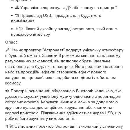
🕹️ Управління через пульт ДУ або кнопку на пристрої
🔌 Працює від USB, підходить для будь-якого
приміщення
👨‍🚀 Цікавий дизайн у вигляді астронавта, який стане
прикрасою інтер'єру
Опис:
🌌 Нічник проектор "Астронавт" подарує унікальну атмосферу
в будь-якій кімнаті. Завдяки 8 режимам світіння та плавному
регулюванню яскравості, він дозволяє обрати ідеальне
освітлення для будь-якого настрою. Його реалістичне зоряне
небо та проєкційні ефекти створюють ефект повного
занурення, що особливо сподобається дітям і любителям
космосу.
🔊 Пристрій оснащений вбудованою Bluetooth колонкою, яка
дозволяє слухати улюблену музику одночасно з переглядом
світлових ефектів. Керувати нічником можна за допомогою
зручного пульта дистанційного керування або кнопки на
корпусі пристрою. Підключення здійснюється через USB, що
робить його зручним у використанні.
👨‍🚀 Світильник проектор "Астронавт" виконаний у стильному