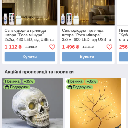
Світлодіодна гірлянда
Світлодіодна гірлянда
Нічн
штора "Роса мішура"
штора "Роса мішура"
"Куб
2x2м, 480 LED, від USB та
3x2м, 600 LED, від USB та
стат
мережі, з пультом, 8
мережі, з пультом, 8
муль
1 112
1 496
256
₴
₴
1 390 ₴
1 870 ₴
режимів, IP44, Теплий
режимів, IP44, Теплий
білий
білий
Купити
Купити
Акційні пропозиції та новинки
Новинка
–35%
Новинка
–35%
Подарунок
Подарунок