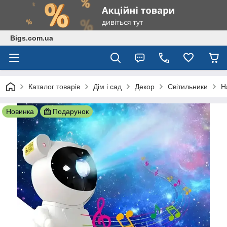
Bigs.com.ua
Каталог товарів
Дім і сад
Декор
Світильники
Н
Новинка
Подарунок