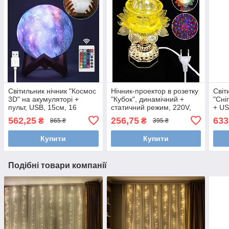
Світильник нічник "Космос
Нічник-проектор в розетку
Світ
3D" на акумуляторі +
"Кубок", динамічний +
"Сні
пульт, USB, 15см, 16
статичний режим, 220V,
+ US
кольорів, IP44
мультиколор
562,25
256,75
633
₴
₴
865 ₴
395 ₴
Купити
Купити
Подібні товари компанії