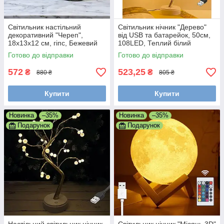
Світильник настільний
Світильник нічник "Дерево"
декоративний "Череп",
від USB та батарейок, 50см,
18x13x12 см, гіпс, Бежевий
108LED, Теплий білий
(Прикраси для Хелловіну)
Готово до відправки
Готово до відправки
572
523,25
₴
₴
880 ₴
805 ₴
Купити
Купити
Новинка
–35%
Новинка
–35%
Подарунок
Подарунок