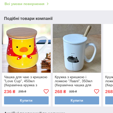
Всі умови повернення
Подібні товари компанії
Чашка для чаю з кришкою
Кружка з кришкою і
Круж
"Love Cup", 450мл
ложкою "Лавлі", 350мл
ложк
(Керамічна кружка з
(Керамічна чашка для
(Кер
бамбуковою кришкою)
кави і чаю) Ведмідь
кави
236
268
268
₴
₴
295 ₴
335 ₴
Купити
Купити