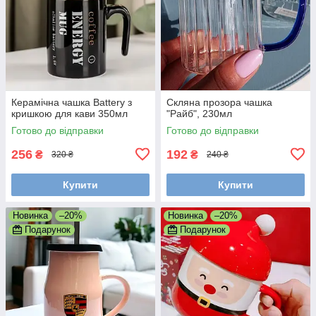
Керамічна чашка Battery з
Скляна прозора чашка
кришкою для кави 350мл
"Райб", 230мл
Готово до відправки
Готово до відправки
256
192
₴
₴
320 ₴
240 ₴
Купити
Купити
Новинка
–20%
Новинка
–20%
Подарунок
Подарунок