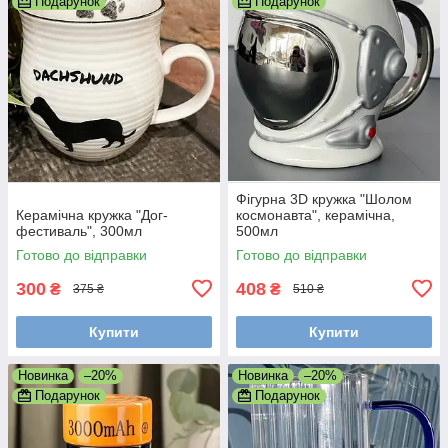
Подарунок
Подарунок
Фігурна 3D кружка "Шолом
Керамічна кружка "Дог-
космонавта", керамічна,
фестиваль", 300мл
500мл
Готово до відправки
Готово до відправки
300
408
₴
₴
375 ₴
510 ₴
Купити
Купити
Новинка
–20%
Новинка
–20%
Подарунок
Подарунок