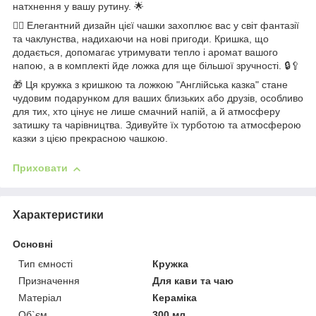
натхнення у вашу рутину. 🌟
🧚‍♀️ Елегантний дизайн цієї чашки захоплює вас у світ фантазії
та чаклунства, надихаючи на нові пригоди. Кришка, що
додається, допомагає утримувати тепло і аромат вашого
напою, а в комплекті йде ложка для ще більшої зручності. 🔒🥄
🎁 Ця кружка з кришкою та ложкою "Англійська казка" стане
чудовим подарунком для ваших близьких або друзів, особливо
для тих, хто цінує не лише смачний напій, а й атмосферу
затишку та чарівництва. Здивуйте їх турботою та атмосферою
казки з цією прекрасною чашкою.
Приховати
Характеристики
Основні
Тип ємності
Кружка
Призначення
Для кави та чаю
Матеріал
Кераміка
Об`єм
300 мл