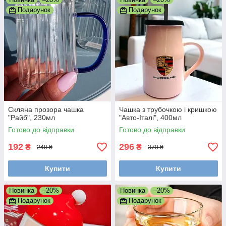
Подарунок
Подарунок
Скляна прозора чашка
Чашка з трубочкою і кришкою
"Райб", 230мл
"Авто-Італі", 400мл
Готово до відправки
Готово до відправки
192
296
₴
₴
240 ₴
370 ₴
Купити
Купити
Новинка
–20%
Новинка
–20%
Подарунок
Подарунок