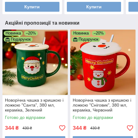
Купити
Купити
Акційні пропозиції та новинки
Новинка
–20%
Новинка
–20%
Подарунок
Подарунок
Новорічна чашка з кришкою і
Новорічна чашка з кришкою і
ложкою "Санта", 380 мл,
ложкою "Сніговик", 380 мл,
кераміка, Зелений
кераміка, Червоний
Готово до відправки
Готово до відправки
344
344
₴
₴
430 ₴
430 ₴