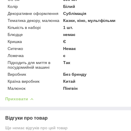
Колір
Білий
Декоративне оформлення
Сублімація
Тематика декору, малюнка
Казки, кіно, мультфільми
Кількість в наборі
1 шт.
Блюдце
немає
Кришка
Є
Ситечко
Немає
Ложечка
є
Підходить для миття в
Так
посудомийній машині
Виробник
Без бренду
Країна виробник
Китай
Малюнок
Пінгвін
Приховати
Відгуки про товар
Ще немає відгуків про цей товар