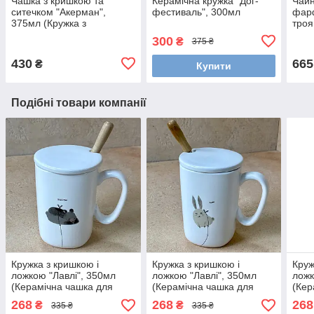
Чашка з кришкою та
Керамічна кружка "Дог-
Чайн
ситечком "Акерман",
фестиваль", 300мл
фар
375мл (Кружка з
троя
заварником і кришкою)
300
₴
375 ₴
430
665
₴
Купити
Подібні товари компанії
Кружка з кришкою і
Кружка з кришкою і
Круж
ложкою "Лавлі", 350мл
ложкою "Лавлі", 350мл
ложк
(Керамічна чашка для
(Керамічна чашка для
(Кер
кави і чаю) Ведмідь
кави і чаю) Заєць
кави
268
268
268
₴
₴
335 ₴
335 ₴