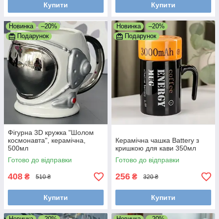
Купити
Купити
Новинка
–20%
Новинка
–20%
Подарунок
Подарунок
Фігурна 3D кружка "Шолом
космонавта", керамічна,
Керамічна чашка Battery з
500мл
кришкою для кави 350мл
Готово до відправки
Готово до відправки
408
256
₴
₴
510 ₴
320 ₴
Купити
Купити
Новинка
–20%
Новинка
–20%