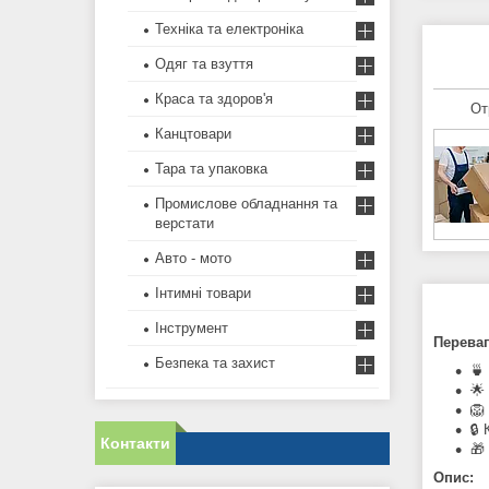
Техніка та електроніка
Одяг та взуття
Краса та здоров'я
От
Канцтовари
Тара та упаковка
Промислове обладнання та
верстати
Авто - мото
Інтимні товари
Інструмент
Переваг
Безпека та захист
🍵
🌟
🦁
🔒
Контакти
🎁
Опис: