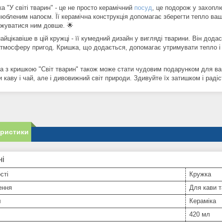
а "У світі тварин" - це не просто керамічний
посуд
, це подорож у захопл
любленим напоєм. Її керамічна конструкція допомагає зберегти тепло ваш
жуватися ним довше. 🌟
айцікавіше в цій кружці - її кумедний дизайн у вигляді тварини. Він дод
атмосферу пригод. Кришка, що додається, допомагає утримувати тепло і
а з кришкою "Світ тварин" також може стати чудовим подарунком для ваш
и каву і чай, але і дивовижний світ природи. Здивуйте їх затишком і ра
еристики
ні
сті
Кружка
ення
Для кави 
л
Кераміка
420 мл