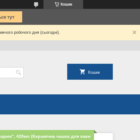
Кошик
жчого робочого дня (сьогодні).
Кошик
варин", 420мл (Керамічна чашка для кави