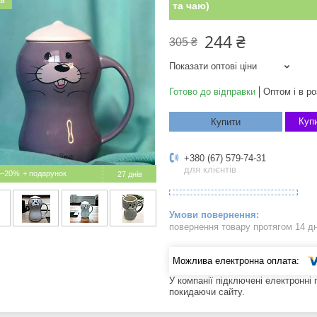
ка
та чаю)
244 ₴
305 ₴
Показати оптові ціни
Готово до відправки
Оптом і в ро
Купи
Купити
+380 (67) 579-74-31
для клієнтів
–20%
27 днів
повернення товару протягом 14 д
У компанії підключені електронні
покидаючи сайту.