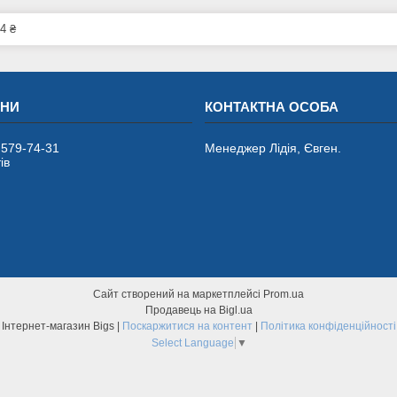
4 ₴
 579-74-31
Менеджер Лідія, Євген.
ів
Сайт створений на маркетплейсі
Prom.ua
Продавець на Bigl.ua
Інтернет-магазин Bigs |
Поскаржитися на контент
|
Політика конфіденційності
Select Language
▼