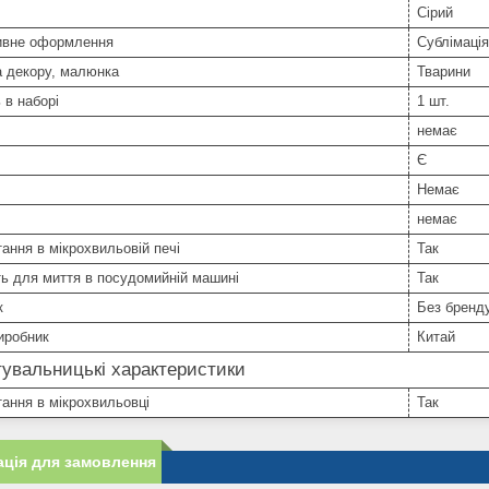
Сірий
ивне оформлення
Сублімація
а декору, малюнка
Тварини
 в наборі
1 шт.
немає
Є
Немає
немає
ання в мікрохвильовій печі
Так
ь для миття в посудомийній машині
Так
к
Без бренд
иробник
Китай
увальницькі характеристики
ання в мікрохвильовці
Так
ція для замовлення