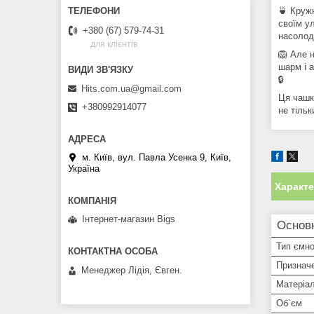
🍵 Кружк
своїм у
+380 (67) 579-74-31
насолод
для клієнтів
🦁 Але н
шарм і 
🔒
Hits.com.ua@gmail.com
Ця чашк
+380992914077
не тільк
м. Київ, вул. Павла Усенка 9, Київ,
Україна
Характ
Інтернет-магазин Bigs
Основ
Тип ємно
Признач
Менеджер Лідія, Євген.
Матеріа
Об`єм