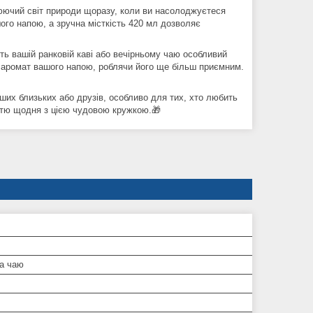
юючий світ природи щоразу, коли ви насолоджуєтеся
ого напою, а зручна місткість 420 мл дозволяє
асть вашій ранковій каві або вечірньому чаю особливий
 аромат вашого напою, роблячи його ще більш приємним.
их близьких або друзів, особливо для тих, хто любить
дістю щодня з цією чудовою кружкою.🎁
та чаю