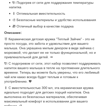
🔌 Подогрев от сети для поддержания температуры
напитка
🍼 Оптимальная вместительность
🎨 Безопасные материалы и удобство использования
🎁 Отличный выбор в качестве подарка
Описание:
🐰 Керамическая детская кружка "Теплый Зайчик" - это не
просто посуда, это забота и удовольствие для вашего
малыша. Она украшена милым декором в виде зайчика с
морковкой, что делает ее не только функциональной, но и
привлекательной для детей. 🥕
🔌 С подогревом от сети, этот набор позволяет поддерживать
напиток вашего малыша в тепле на протяжении длительного
времени. Теперь вы можете быть уверены, что его любимый
чай или какао всегда будет теплым и готовым к
употреблению. 💖
🍼 С вместительностью 300 мл, эта керамическая кружка
идеально подходит для детских порций напитков. Она
выполнена из безопасных материалов, обеспечивая
максимальный комфорт в использовании для вашего
ребенка. 🎨