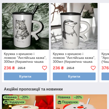
Кружка з кришкою і
Кружка з кришкою і
Круж
ложкою "Англійська казка",
ложкою "Англійська казка",
"Аро
300мл (Керамічна чашка
300мл (Керамічна чашка
(Чаш
для кави та чаю) Леопард
для кави та чаю)
з ке
236
236
376
₴
₴
295 ₴
295 ₴
Купити
Купити
Акційні пропозиції та новинки
Новинка
–20%
Новинка
–20%
Подарунок
Подарунок