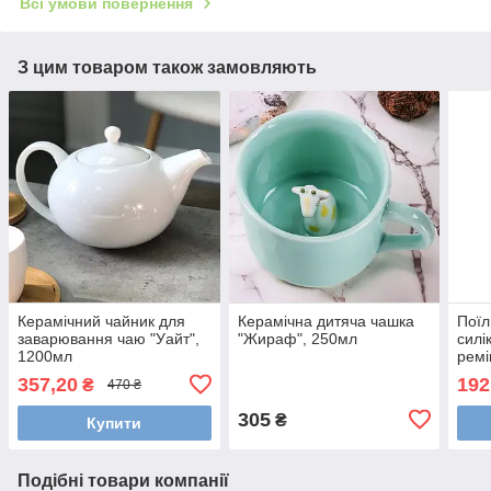
Всі умови повернення
З цим товаром також замовляють
Керамічний чайник для
Керамічна дитяча чашка
Поїл
заварювання чаю "Уайт",
"Жираф", 250мл
силі
1200мл
ремі
357,20
192
₴
470 ₴
305
₴
Купити
Подібні товари компанії