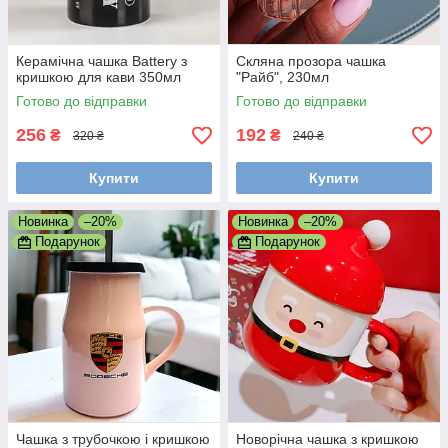
Керамічна чашка Battery з
Скляна прозора чашка
кришкою для кави 350мл
"Райб", 230мл
Готово до відправки
Готово до відправки
256
192
₴
₴
320 ₴
240 ₴
Купити
Купити
Новинка
–20%
Новинка
–20%
Подарунок
Подарунок
Чашка з трубочкою і кришкою
Новорічна чашка з кришкою