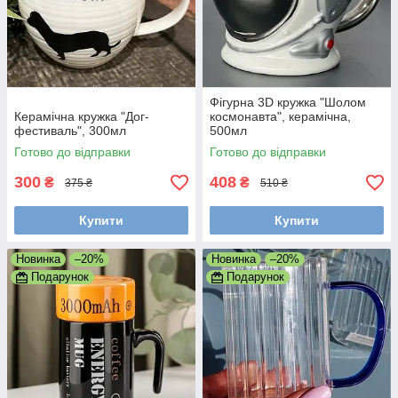
Фігурна 3D кружка "Шолом
Керамічна кружка "Дог-
космонавта", керамічна,
фестиваль", 300мл
500мл
Готово до відправки
Готово до відправки
300
408
₴
₴
375 ₴
510 ₴
Купити
Купити
Новинка
–20%
Новинка
–20%
Подарунок
Подарунок