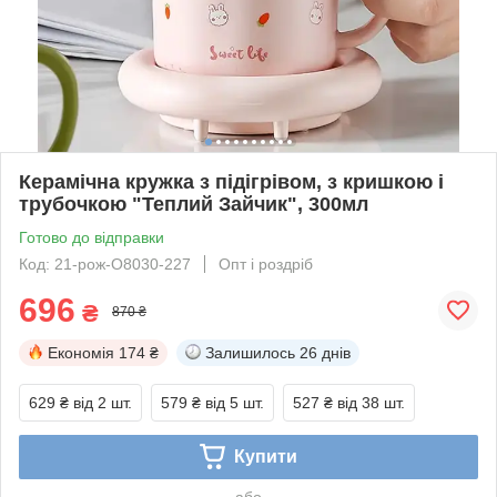
Керамічна кружка з підігрівом, з кришкою і
трубочкою "Теплий Зайчик", 300мл
Готово до відправки
Код: 21-рож-O8030-227
Опт і роздріб
696
₴
870 ₴
Економія
174 ₴
Залишилось
26 днів
629 ₴
від 2 шт.
579 ₴
від 5 шт.
527 ₴
від 38 шт.
Купити
або