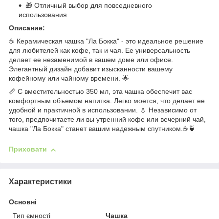
🎁 Отличный выбор для повседневного
использования
Описание:
☕ Керамическая чашка "Ла Бокка" - это идеальное решение
для любителей как кофе, так и чая. Ее универсальность
делает ее незаменимой в вашем доме или офисе.
Элегантный дизайн добавит изысканности вашему
кофейному или чайному времени. 🌟
📏 С вместительностью 350 мл, эта чашка обеспечит вас
комфортным объемом напитка. Легко моется, что делает ее
удобной и практичной в использовании. 💧 Независимо от
того, предпочитаете ли вы утренний кофе или вечерний чай,
чашка "Ла Бокка" станет вашим надежным спутником.☕🍵
Приховати
Характеристики
Основні
Тип ємності
Чашка