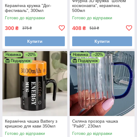
Фігурна 3D кружка "Шолом
Керамічна кружка "Дог-
космонавта", керамічна,
фестиваль", 300мл
500мл
Готово до відправки
Готово до відправки
300
408
₴
₴
375 ₴
510 ₴
Купити
Купити
Новинка
–20%
Новинка
–20%
Подарунок
Подарунок
Керамічна чашка Battery з
Скляна прозора чашка
кришкою для кави 350мл
"Райб", 230мл
Готово до відправки
Готово до відправки