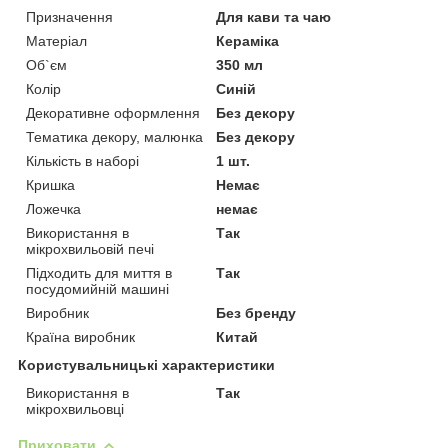
Призначення
Для кави та чаю
Матеріал
Кераміка
Об`єм
350 мл
Колір
Синій
Декоративне оформлення
Без декору
Тематика декору, малюнка
Без декору
Кількість в наборі
1 шт.
Кришка
Немає
Ложечка
немає
Використання в
Так
мікрохвильовій печі
Підходить для миття в
Так
посудомийній машині
Виробник
Без бренду
Країна виробник
Китай
Користувальницькі характеристики
Використання в
Так
мікрохвильовці
Приховати