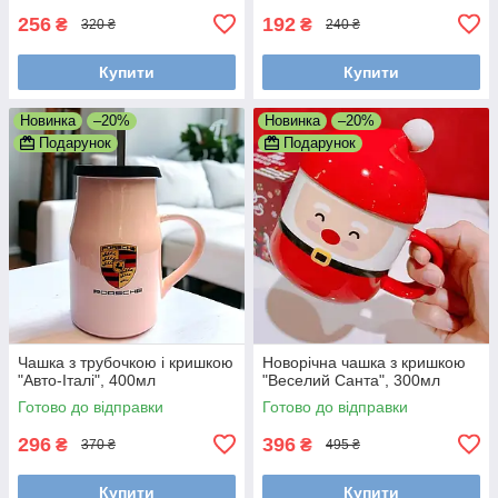
256
192
₴
₴
320 ₴
240 ₴
Купити
Купити
Новинка
–20%
Новинка
–20%
Подарунок
Подарунок
Чашка з трубочкою і кришкою
Новорічна чашка з кришкою
"Авто-Італі", 400мл
"Веселий Санта", 300мл
Готово до відправки
Готово до відправки
296
396
₴
₴
370 ₴
495 ₴
Купити
Купити