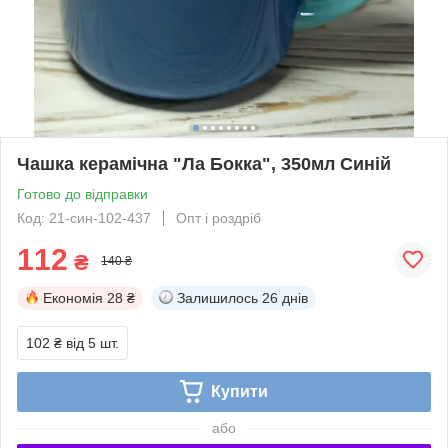
Чашка керамічна "Ла Бокка", 350мл Синій
Готово до відправки
Код: 21-син-102-437
Опт і роздріб
112
₴
140 ₴
Економія
28 ₴
Залишилось
26 днів
102 ₴
від 5 шт.
Купити
або