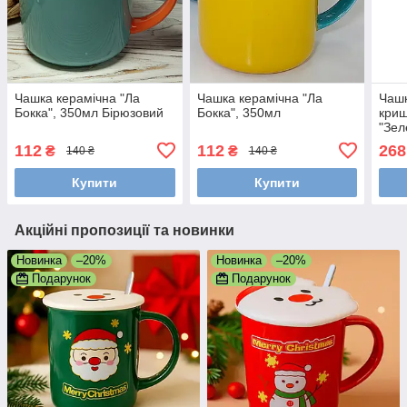
Чашка керамічна "Ла
Чашка керамічна "Ла
Чашк
Бокка", 350мл Бірюзовий
Бокка", 350мл
криш
"Зел
Бег
112
112
268
₴
₴
140 ₴
140 ₴
Купити
Купити
Акційні пропозиції та новинки
Новинка
–20%
Новинка
–20%
Подарунок
Подарунок