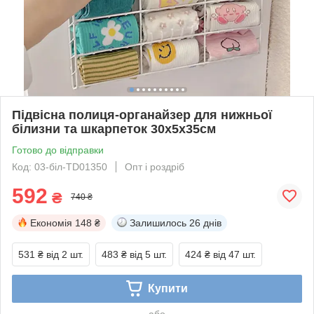
Підвісна полиця-органайзер для нижньої
білизни та шкарпеток 30x5x35см
Готово до відправки
Код: 03-біл-TD01350
Опт і роздріб
592
₴
740 ₴
Економія
148 ₴
Залишилось
26 днів
531 ₴
від 2 шт.
483 ₴
від 5 шт.
424 ₴
від 47 шт.
Купити
або