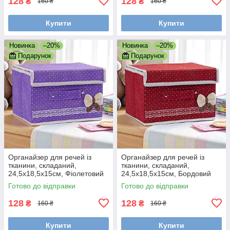
128
128
₴
₴
160 ₴
160 ₴
Купити
Купити
Новинка
–20%
Новинка
–20%
Подарунок
Подарунок
Органайзер для речей із
Органайзер для речей із
тканини, складаний,
тканини, складаний,
24,5x18,5x15см, Фіолетовий
24,5x18,5x15см, Бордовий
(Короб для зберігання з
(Короб для зберігання з
Готово до відправки
Готово до відправки
кришкою)
кришкою)
128
128
₴
₴
160 ₴
160 ₴
Купити
Купити