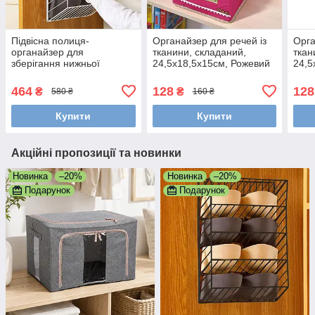
Підвісна полиця-
Органайзер для речей із
Орга
органайзер для
тканини, складаний,
ткан
зберігання нижньої
24,5x18,5x15см, Рожевий
24,5
білизни 30x8,5x41см, Біла
(Короб для зберігання з
(Кор
кришкою)
кри
464
128
128
₴
₴
580 ₴
160 ₴
Купити
Купити
Акційні пропозиції та новинки
Новинка
–20%
Новинка
–20%
Подарунок
Подарунок