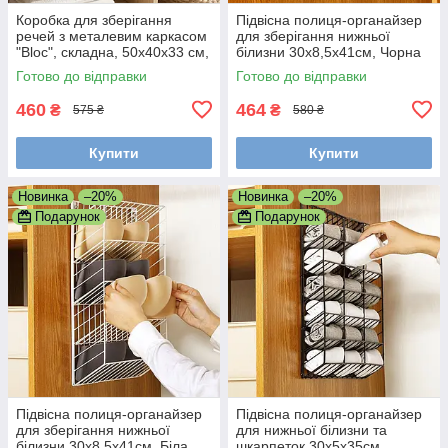
Коробка для зберігання
Підвісна полиця-органайзер
речей з металевим каркасом
для зберігання нижньої
"Bloc", складна, 50x40x33 см,
білизни 30x8,5x41см, Чорна
Сірий (Органайзер для
Готово до відправки
Готово до відправки
одягу)
460
464
₴
₴
575 ₴
580 ₴
Купити
Купити
Новинка
–20%
Новинка
–20%
Подарунок
Подарунок
Підвісна полиця-органайзер
Підвісна полиця-органайзер
для зберігання нижньої
для нижньої білизни та
білизни 30x8,5x41см, Біла
шкарпеток 30x5x35см