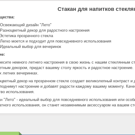
Стакан для напитков стекл
щества:
 Освежающий дизайн "Лето"
 Разноцветный декор для радостного настроения
Эстетика прозрачного стекла
 Легко моется и подходит для повседневного использования
 Идеальный выбор для вечеринок
ие:
несите немного летнего настроения в свою жизнь с нашим стеклянным с
етным декором, придаст вашему столу яркость и радостное настроение.
х летних вечеринках.
оцветный декор на прозрачном стекле создает великолепный контраст и 
 поднимут настроение и добавят радости каждому вашему моменту. Каче
тво использования.
ан "Лето" - идеальный выбор для повседневного использования или особ
атного использования, он станет незаменимым аксессуаром на вашем стол