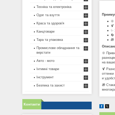
Техніка та електроніка
Преиму
Одяг та взуття
🌞
Краса та здоров'я
🍹
✨ 
Канцтовари
🔄
🎁
Тара та упаковка
Описан
Промислове обладнання та
верстати
🌞 Прив
разноцв
Авто - мото
на ваши
🍹 Разн
Інтимні товари
оттенки
Інструмент
и удобс
🎁 Стак
Безпека та захист
многокр
Контакти