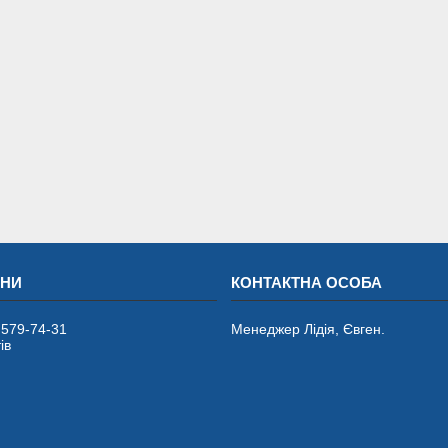
 579-74-31
Менеджер Лідія, Євген.
ів