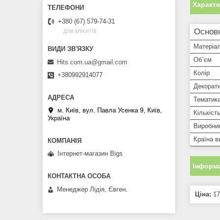
Характ
+380 (67) 579-74-31
Основ
для клієнтів
Матеріа
Об`єм
Hits.com.ua@gmail.com
Колір
+380992914077
Декорат
Тематик
м. Київ, вул. Павла Усенка 9, Київ,
Кількість
Україна
Виробни
Країна в
Інтернет-магазин Bigs
Інформа
Менеджер Лідія, Євген.
Ціна:
17