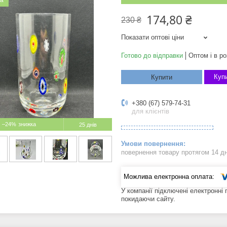
ка
174,80 ₴
230 ₴
Показати оптові ціни
Готово до відправки
Оптом і в ро
Купи
Купити
+380 (67) 579-74-31
для клієнтів
–24%
25 днів
повернення товару протягом 14 д
У компанії підключені електронні
покидаючи сайту.