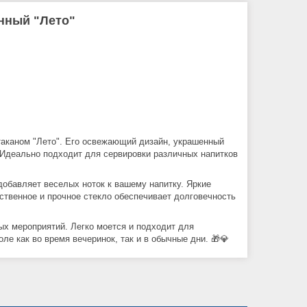
янный "Лето"
таканом "Лето". Его освежающий дизайн, украшенный
 Идеально подходит для сервировки различных напитков
добавляет веселых ноток к вашему напитку. Яркие
ственное и прочное стекло обеспечивает долговечность
ых мероприятий. Легко моется и подходит для
е как во время вечеринок, так и в обычные дни. 🎁💎