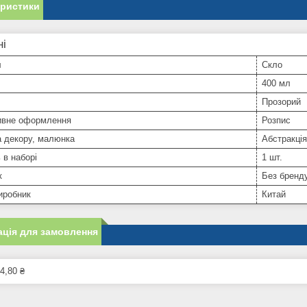
еристики
ні
л
Скло
400 мл
Прозорий
ивне оформлення
Розпис
а декору, малюнка
Абстракція
 в наборі
1 шт.
к
Без бренд
иробник
Китай
ція для замовлення
4,80 ₴