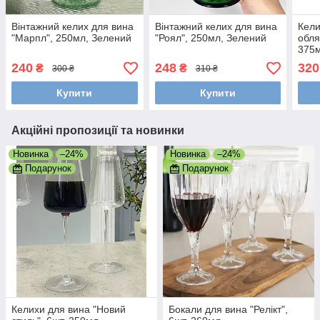
Вінтажний келих для вина
Вінтажний келих для вина
Кели
"Марпл", 250мл, Зелений
"Роял", 250мл, Зелений
обля
375
240
248
320
₴
₴
300 ₴
310 ₴
Купити
Купити
Акційні пропозиції та новинки
Новинка
–24%
Новинка
–24%
Подарунок
Подарунок
Келихи для вина "Новий
Бокали для вина "Релікт",