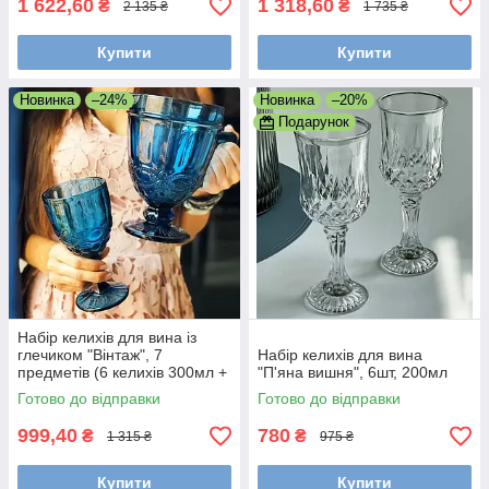
1 622,60
1 318,60
₴
₴
2 135 ₴
1 735 ₴
Купити
Купити
Новинка
–24%
Новинка
–20%
Подарунок
Набір келихів для вина із
глечиком "Вінтаж", 7
Набір келихів для вина
предметів (6 келихів 300мл +
"П'яна вишня", 6шт, 200мл
глечик 1л) Синій
Готово до відправки
Готово до відправки
999,40
780
₴
₴
1 315 ₴
975 ₴
Купити
Купити