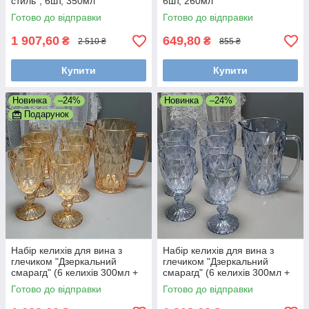
стиль", 6шт, 350мл
6шт, 260мл
Готово до відправки
Готово до відправки
1 907,60
649,80
₴
₴
2 510 ₴
855 ₴
Купити
Купити
Новинка
–24%
Новинка
–24%
Подарунок
Набір келихів для вина з
Набір келихів для вина з
глечиком "Дзеркальний
глечиком "Дзеркальний
смарагд" (6 келихів 300мл +
смарагд" (6 келихів 300мл +
глечик 1л)
глечик 1л)
Готово до відправки
Готово до відправки