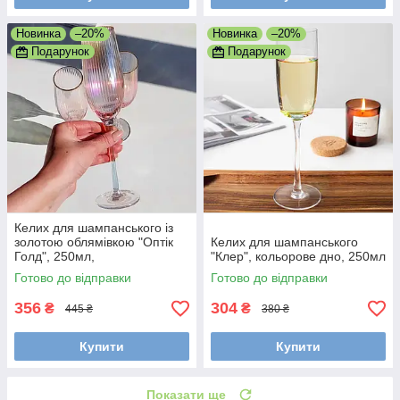
Новинка
–20%
Новинка
–20%
Подарунок
Подарунок
Келих для шампанського із
золотою облямівкою "Оптік
Келих для шампанського
Голд", 250мл,
"Клер", кольорове дно, 250мл
Перламутровий
Готово до відправки
Готово до відправки
356
304
₴
₴
445 ₴
380 ₴
Купити
Купити
Показати ще