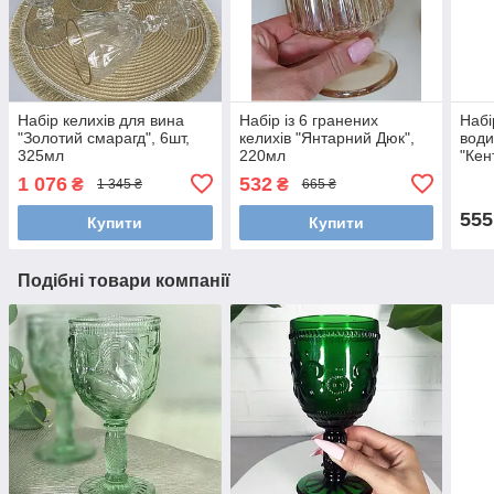
Набір келихів для вина
Набір із 6 гранених
Набі
"Золотий смарагд", 6шт,
келихів "Янтарний Дюк",
води
325мл
220мл
"Кен
1 076
532
₴
₴
1 345 ₴
665 ₴
555
Купити
Купити
Подібні товари компанії