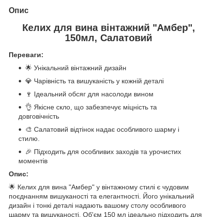
Опис
Келих для вина вінтажний "Амбер",
150мл, Салатовий
Переваги:
🌟 Унікальний вінтажний дизайн
💎 Чарівність та вишуканість у кожній деталі
🍷 Ідеальний обсяг для насолоди вином
👌 Якісне скло, що забезпечує міцність та
довговічність
🎨 Салатовий відтінок надає особливого шарму і
стилю.
🎉 Підходить для особливих заходів та урочистих
моментів
Опис:
🌟 Келих для вина "Амбер" у вінтажному стилі є чудовим
поєднанням вишуканості та елегантності. Його унікальний
дизайн і тонкі деталі надають вашому столу особливого
шарму та вишуканості. Об'єм 150 мл ідеально підходить для