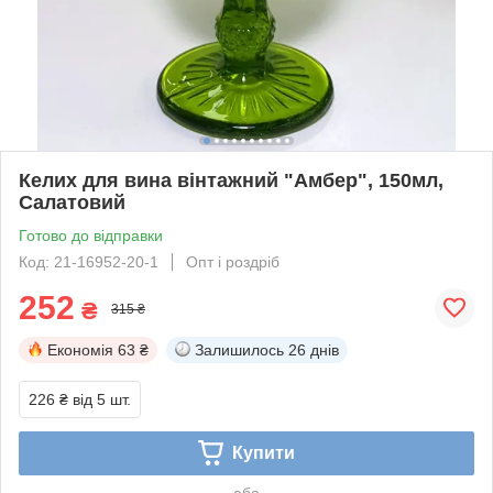
Келих для вина вінтажний "Амбер", 150мл,
Салатовий
Готово до відправки
Код: 21-16952-20-1
Опт і роздріб
252
₴
315 ₴
Економія
63 ₴
Залишилось
26 днів
226 ₴
від 5 шт.
Купити
або