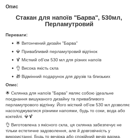
Опис
Стакан для напоїв "Барва", 530мл,
Перламутровий
Переваги:
🌟 Витончений дизайн "Барва"
💎 Привабливий перламутровий відтінок
🍹 Місткий об'єм 530 мл для різних напоїв
👌 Висока якість скла
🎁 Відмінний подарунок для друзів та близьких
Опис:
🌟 Склянка для напоїв "Барва" являє собою ідеальне
поєднання вишуканого дизайну та привабливого
перламутрового відтінку. Його місткий об'єм 530 мл дозволяє
насолоджуватися різними напоями, будь то соки, вода або
коктейлі. 💎🍹
👌 Виготовлена з якісного скла, ця склянка забезпечує не
тільки естетичне задоволення, але й довговічність у
використанні. Будь то вечірка або спокійний вечір вдома,