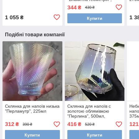
250мл
344
₴
430 ₴
1 055
1 3
₴
Купити
Подібні товари компанії
Склянка для напоїв низька
Склянка для напоїв c
Неби
"Перламутр", 225мл
золотою облямівкою
напо
"Перлина", 500мл,
375м
Перламутровий
плас
312
416
121
₴
₴
390 ₴
520 ₴
бага
Купити
Купити