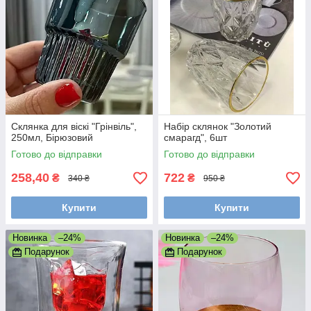
Склянка для віскі "Грінвіль",
Набір склянок "Золотий
250мл, Бірюзовий
смарагд", 6шт
Готово до відправки
Готово до відправки
258,40
722
₴
₴
340 ₴
950 ₴
Купити
Купити
Новинка
–24%
Новинка
–24%
Подарунок
Подарунок