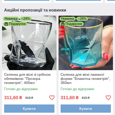
Акційні пропозиції та новинки
Новинка
–24%
Новинка
–24%
Подарунок
Подарунок
Склянка для віскі зі срібною
Склянка для віскі ламаної
облямівкою "Прозора
форми "Блакитна геометрія",
геометрія", 400мл
360мл
Готово до відправки
Готово до відправки
311,60
311,60
₴
₴
410 ₴
410 ₴
Купити
Купити