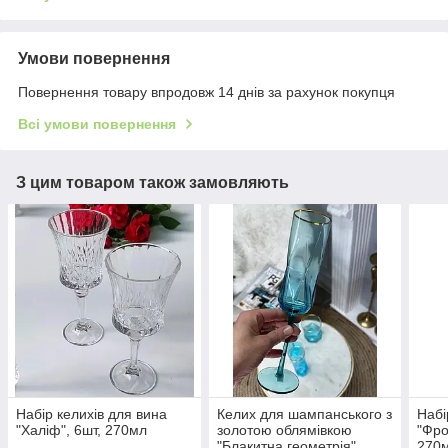
Умови повернення
Повернення товару впродовж 14 днів за рахунок покупця
Всі умови повернення
З цим товаром також замовляють
Набір келихів для вина
Келих для шампанського з
Набі
"Халіф", 6шт, 270мл
золотою облямівкою
"Фро
"Блакитна геометрія",
270