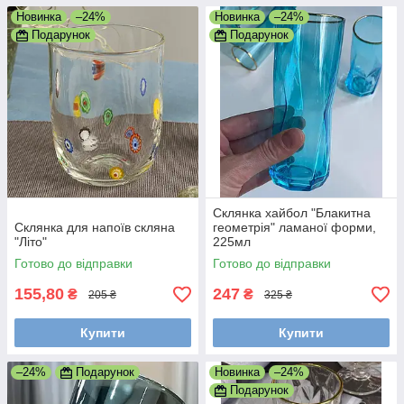
Новинка
–24%
Новинка
–24%
Подарунок
Подарунок
Склянка хайбол "Блакитна
Склянка для напоїв скляна
геометрія" ламаної форми,
"Літо"
225мл
Готово до відправки
Готово до відправки
155,80
247
₴
₴
205 ₴
325 ₴
Купити
Купити
–24%
Подарунок
Новинка
–24%
Подарунок