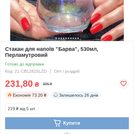
Стакан для напоїв "Барва", 530мл,
Перламутровий
Готово до відправки
Код: 21-CB12815LZD
Опт і роздріб
231,80
₴
305 ₴
Економія
73.20 ₴
Залишилось
26 днів
219 ₴
від 5 шт.
Купити
або