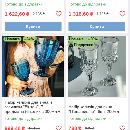
глечик 1л)
глечик 1л)
Готово до відправки
Готово до відправки
1 622,60
1 318,60
₴
₴
2 135 ₴
1 735 ₴
Купити
Купити
Новинка
–24%
Новинка
–20%
Подарунок
Набір келихів для вина із
глечиком "Вінтаж", 7
Набір келихів для вина
предметів (6 келихів 300мл +
"П'яна вишня", 6шт, 200мл
глечик 1л) Синій
Готово до відправки
Готово до відправки
999,40
780
₴
₴
1 315 ₴
975 ₴