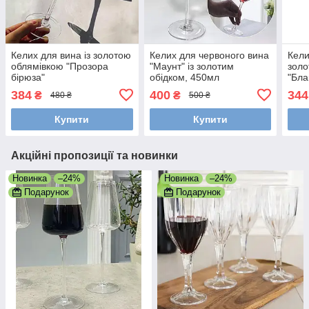
Келих для вина із золотою
Келих для червоного вина
Кели
облямівкою "Прозора
"Маунт" із золотим
золо
бірюза"
обідком, 450мл
"Бла
250
384
400
344
₴
₴
480 ₴
500 ₴
Купити
Купити
Акційні пропозиції та новинки
Новинка
–24%
Новинка
–24%
Подарунок
Подарунок