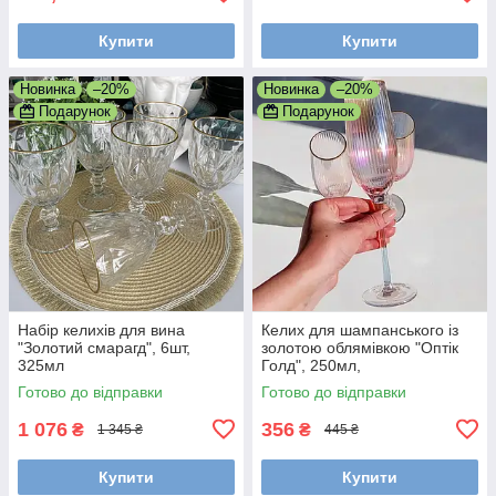
Купити
Купити
Новинка
–20%
Новинка
–20%
Подарунок
Подарунок
Набір келихів для вина
Келих для шампанського із
"Золотий смарагд", 6шт,
золотою облямівкою "Оптік
325мл
Голд", 250мл,
Перламутровий
Готово до відправки
Готово до відправки
1 076
356
₴
₴
1 345 ₴
445 ₴
Купити
Купити