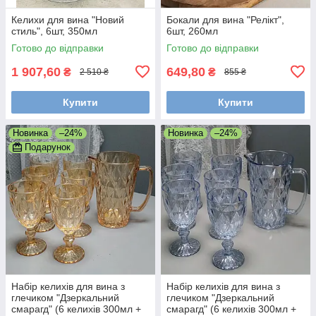
Келихи для вина "Новий
Бокали для вина "Релікт",
стиль", 6шт, 350мл
6шт, 260мл
Готово до відправки
Готово до відправки
1 907,60
649,80
₴
₴
2 510 ₴
855 ₴
Купити
Купити
Новинка
–24%
Новинка
–24%
Подарунок
Набір келихів для вина з
Набір келихів для вина з
глечиком "Дзеркальний
глечиком "Дзеркальний
смарагд" (6 келихів 300мл +
смарагд" (6 келихів 300мл +