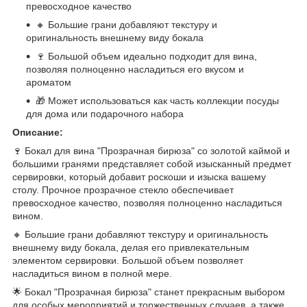
превосходное качество
🔸 Большие грани добавляют текстуру и
оригинальность внешнему виду бокала
🍷 Большой объем идеально подходит для вина,
позволяя полноценно насладиться его вкусом и
ароматом
🎁 Может использоваться как часть коллекции посуды
для дома или подарочного набора
Описание:
🍷 Бокал для вина "Прозрачная бирюза" со золотой каймой и
большими гранями представляет собой изысканный предмет
сервировки, который добавит роскоши и изыска вашему
столу. Прочное прозрачное стекло обеспечивает
превосходное качество, позволяя полноценно насладиться
вином.
🔸 Большие грани добавляют текстуру и оригинальность
внешнему виду бокала, делая его привлекательным
элементом сервировки. Большой объем позволяет
насладиться вином в полной мере.
🌟 Бокал "Прозрачная бирюза" станет прекрасным выбором
для особых мероприятий и торжественных случаев, а также