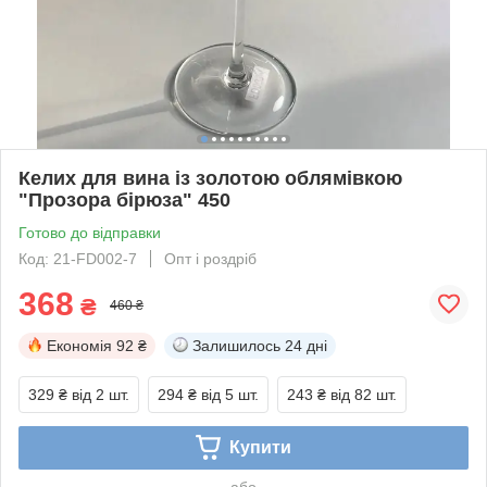
Келих для вина із золотою облямівкою
"Прозора бірюза" 450
Готово до відправки
Код: 21-FD002-7
Опт і роздріб
368
₴
460 ₴
Економія
92 ₴
Залишилось
24 дні
329 ₴
від 2 шт.
294 ₴
від 5 шт.
243 ₴
від 82 шт.
Купити
або