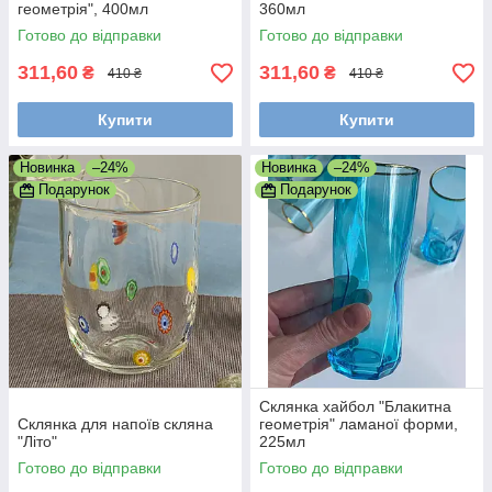
геометрія", 400мл
360мл
Готово до відправки
Готово до відправки
311,60
311,60
₴
₴
410 ₴
410 ₴
Купити
Купити
Новинка
–24%
Новинка
–24%
Подарунок
Подарунок
Склянка хайбол "Блакитна
Склянка для напоїв скляна
геометрія" ламаної форми,
"Літо"
225мл
Готово до відправки
Готово до відправки