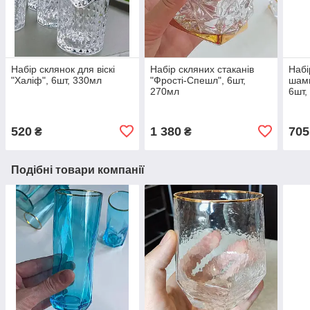
Набір склянок для віскі
Набір скляних стаканів
Набі
"Халіф", 6шт, 330мл
"Фрості-Спешл", 6шт,
шамп
270мл
6шт,
520
1 380
705
₴
₴
Подібні товари компанії