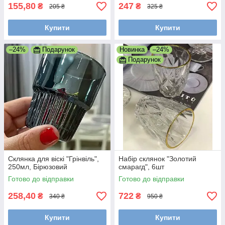
155,80
247
₴
₴
205 ₴
325 ₴
Купити
Купити
–24%
Подарунок
Новинка
–24%
Подарунок
Склянка для віскі "Грінвіль",
Набір склянок "Золотий
250мл, Бірюзовий
смарагд", 6шт
Готово до відправки
Готово до відправки
258,40
722
₴
₴
340 ₴
950 ₴
Купити
Купити