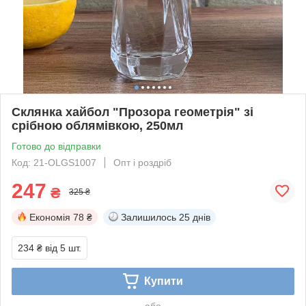
Склянка хайбол "Прозора геометрія" зі
срібною облямівкою, 250мл
Готово до відправки
Код: 21-OLGS1007
Опт і роздріб
247
₴
325 ₴
Економія
78 ₴
Залишилось
25 днів
234 ₴
від 5 шт.
Купити
або