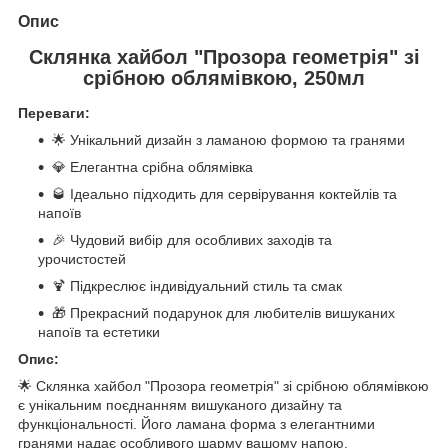
Опис
Склянка хайбол "Прозора геометрія" зі
срібною облямівкою, 250мл
Переваги:
🌟 Унікальний дизайн з ламаною формою та гранями
💎 Елегантна срібна облямівка
🥃 Ідеально підходить для сервірування коктейлів та
напоїв
🎉 Чудовий вибір для особливих заходів та
урочистостей
🍹 Підкреслює індивідуальний стиль та смак
🎁 Прекрасний подарунок для любителів вишуканих
напоїв та естетики
Опис:
🌟 Склянка хайбол "Прозора геометрія" зі срібною облямівкою
є унікальним поєднанням вишуканого дизайну та
функціональності. Його ламана форма з елегантними
гранями надає особливого шарму вашому напою.