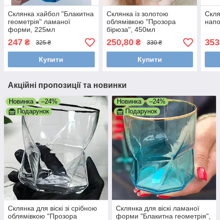
Склянка хайбол "Блакитна
Склянка із золотою
Скля
геометрія" ламаної
облямівкою "Прозора
напо
форми, 225мл
бірюза", 450мл
247
250,80
353
₴
₴
325 ₴
330 ₴
Купити
Купити
Акційні пропозиції та новинки
Новинка
–24%
Новинка
–24%
Подарунок
Подарунок
Склянка для віскі зі срібною
Склянка для віскі ламаної
облямівкою "Прозора
форми "Блакитна геометрія",