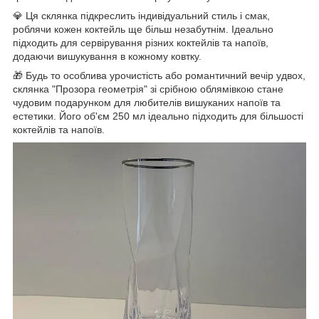
💎 Ця склянка підкреслить індивідуальний стиль і смак,
роблячи кожен коктейль ще більш незабутнім. Ідеально
підходить для сервірування різних коктейлів та напоїв,
додаючи вишукування в кожному ковтку.
🎁 Будь то особлива урочистість або романтичний вечір удвох,
склянка "Прозора геометрія" зі срібною облямівкою стане
чудовим подарунком для любителів вишуканих напоїв та
естетики. Його об'єм 250 мл ідеально підходить для більшості
коктейлів та напоїв.