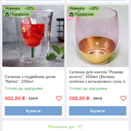
Новинка
–24%
Новинка
–24%
Подарунок
Подарунок
Склянка для напоїв "Рожеве
Склянка з подвійним дном
золото", 500мл (Велика
"Квітка", 100мл
склянка з кольорового скла із
золотим обідком)
Готово до відправки
Готово до відправки
402,80
288,80
₴
₴
530 ₴
380 ₴
Купити
Купити
Показати ще