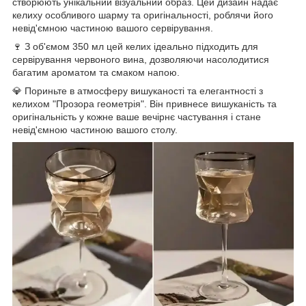
створюють унікальний візуальний образ. Цей дизайн надає
келиху особливого шарму та оригінальності, роблячи його
невід'ємною частиною вашого сервірування.
🍷 З об'ємом 350 мл цей келих ідеально підходить для
сервірування червоного вина, дозволяючи насолодитися
багатим ароматом та смаком напою.
💎 Пориньте в атмосферу вишуканості та елегантності з
келихом "Прозора геометрія". Він привнесе вишуканість та
оригінальність у кожне ваше вечірнє частування і стане
невід'ємною частиною вашого столу.