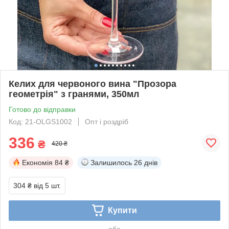
Келих для червоного вина "Прозора
геометрія" з гранями, 350мл
Готово до відправки
Код: 21-OLGS1002
Опт і роздріб
336
₴
420 ₴
Економія
84 ₴
Залишилось
26 днів
304 ₴
від 5 шт.
Купити
або