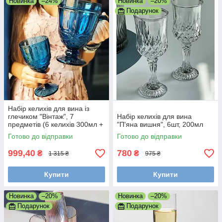
Новинка
–24%
Новинка
–20%
Подарунок
Набір келихів для вина із
глечиком "Вінтаж", 7
Набір келихів для вина
предметів (6 келихів 300мл +
"П'яна вишня", 6шт, 200мл
глечик 1л) Синій
Готово до відправки
Готово до відправки
999,40
780
₴
₴
1 315 ₴
975 ₴
Купити
Купити
Новинка
–20%
Новинка
–20%
Подарунок
Подарунок