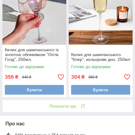
Келих для шампанського із
золотою облямівкою "Оптік
Келих для шампанського
Голд", 250мл,
"Клер", кольорове дно, 250мл
Перламутровий
Готово до відправки
Готово до відправки
356
304
₴
₴
445 ₴
380 ₴
Купити
Купити
Показати ще
Про нас