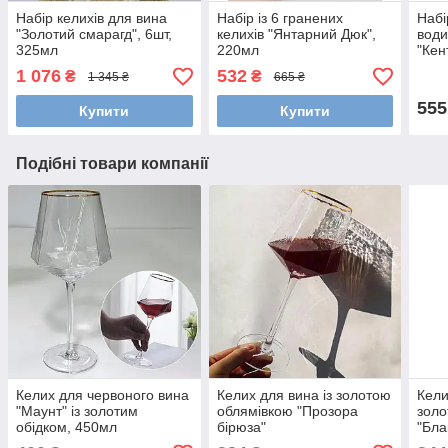
Набір келихів для вина
Набір із 6 гранених
Набі
"Золотий смарагд", 6шт,
келихів "Янтарний Дюк",
води
325мл
220мл
"Кен
1 076
532
₴
₴
1 345 ₴
665 ₴
555
Купити
Купити
Подібні товари компанії
Келих для червоного вина
Келих для вина із золотою
Кели
"Маунт" із золотим
облямівкою "Прозора
золо
обідком, 450мл
бірюза"
"Бла
250