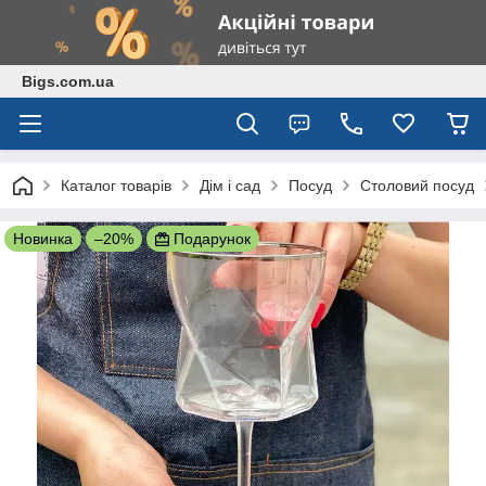
Bigs.com.ua
Каталог товарів
Дім і сад
Посуд
Столовий посуд
Новинка
–20%
Подарунок