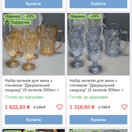
Купити
Купити
Новинка
–24%
Новинка
–24%
Подарунок
Набір келихів для вина з
Набір келихів для вина з
глечиком "Дзеркальний
глечиком "Дзеркальний
смарагд" (6 келихів 300мл +
смарагд" (6 келихів 300мл +
глечик 1л)
глечик 1л)
Готово до відправки
Готово до відправки
1 622,60
1 318,60
₴
₴
2 135 ₴
1 735 ₴
Купити
Купити