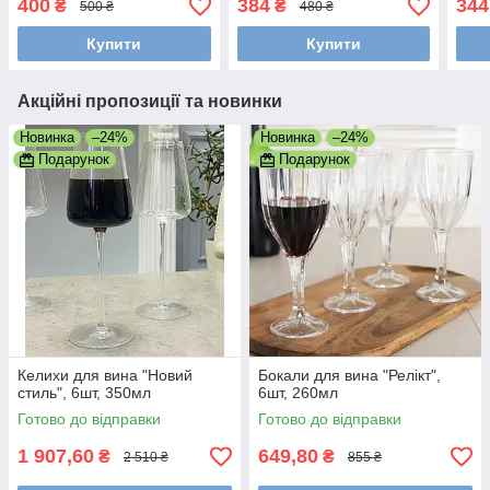
400
384
344
₴
₴
500 ₴
480 ₴
Купити
Купити
Акційні пропозиції та новинки
Новинка
–24%
Новинка
–24%
Подарунок
Подарунок
Келихи для вина "Новий
Бокали для вина "Релікт",
стиль", 6шт, 350мл
6шт, 260мл
Готово до відправки
Готово до відправки
1 907,60
649,80
₴
₴
2 510 ₴
855 ₴