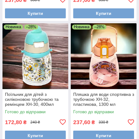
₴
₴
330 ₴
330 ₴
Купити
Купити
Новинка
–28%
Новинка
–28%
Поїльник для дітей з
Пляшка для води спортивна з
силіконовою трубочкою та
трубочкою XH-32,
ремінцем XH-30, 400мл
пластикова, 1300 мл
Жовтогарячий
Готово до відправки
Готово до відправки
172,80
237,60
₴
₴
240 ₴
330 ₴
Купити
Купити