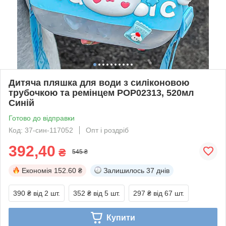
Дитяча пляшка для води з силіконовою
трубочкою та ремінцем POP02313, 520мл
Синій
Готово до відправки
Код: 37-син-117052
Опт і роздріб
392,40
₴
545 ₴
Економія
152.60 ₴
Залишилось
37 днів
390 ₴
від 2 шт.
352 ₴
від 5 шт.
297 ₴
від 67 шт.
Купити