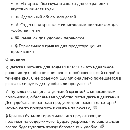
💧 Материал без вкуса и запаха для сохранения
вкусовых качеств воды
🚸 Идеальный объем для детей
🥤 Отдельная крышка с силиконовым поильником для
удобства питья
🎒 Ремешок для удобной переноски
🔒 Герметичная крышка для предотвращения
проливания
Описание:
💧 Детская бутылка для воды POP02313 - это идеальное
решение для обеспечения вашего ребенка свежей водой в
течение дня. С ее объемом 520 мл она легко помещается в
рюкзак или сумку для учебы или прогулок. 🚸
🥤 Бутылка оснащена отдельной крышкой с силиконовым
поильником, обеспечивая удобство питья даже в движении.
Для удобства переноски предусмотрен ремешок, который
можно легко прикрепить к сумке или рюкзаку. 🎒
🔒 Крышка бутылки герметична, что предотвращает
проливание содержимого. Будьте уверены, что ваш малыш
всегда будет утолять жажду безопасно и удобно. 🌈