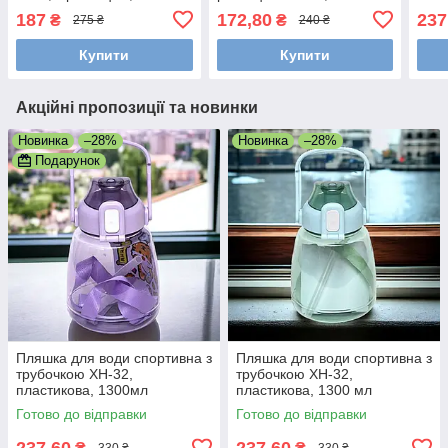
Сріблястий (Пляшка для
130
187
172,80
237
₴
₴
275 ₴
240 ₴
води)
Купити
Купити
Акційні пропозиції та новинки
Новинка
–28%
Новинка
–28%
Подарунок
Пляшка для води спортивна з
Пляшка для води спортивна з
трубочкою XH-32,
трубочкою XH-32,
пластикова, 1300мл
пластикова, 1300 мл
Блакитний
Готово до відправки
Готово до відправки
237,60
237,60