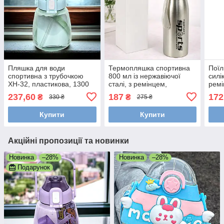
Пляшка для води
Термопляшка спортивна
Поїл
спортивна з трубочкою
800 мл із нержавіючої
силі
XH-32, пластикова, 1300
сталі, з ремінцем,
ремі
мл Блакитний
Сріблястий (Пляшка для
237,60
187
172
₴
₴
330 ₴
275 ₴
води)
Купити
Купити
Акційні пропозиції та новинки
Новинка
–28%
Новинка
–28%
Подарунок