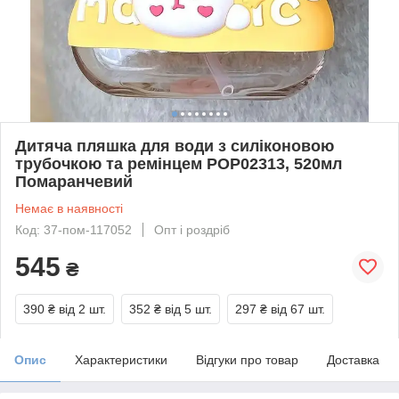
Дитяча пляшка для води з силіконовою
трубочкою та ремінцем POP02313, 520мл
Помаранчевий
Немає в наявності
Код: 37-пом-117052
Опт і роздріб
545
₴
390 ₴
від 2 шт.
352 ₴
від 5 шт.
297 ₴
від 67 шт.
Опис
Характеристики
Відгуки про товар
Доставка