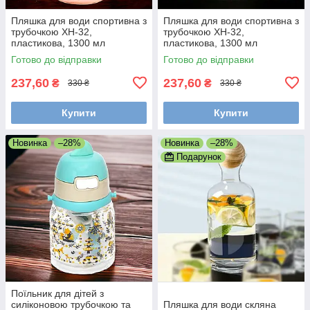
Пляшка для води спортивна з
Пляшка для води спортивна з
трубочкою XH-32,
трубочкою XH-32,
пластикова, 1300 мл
пластикова, 1300 мл
Жовтогарячий
Блакитний
Готово до відправки
Готово до відправки
237,60
237,60
₴
₴
330 ₴
330 ₴
Купити
Купити
Новинка
–28%
Новинка
–28%
Подарунок
Поїльник для дітей з
силіконовою трубочкою та
Пляшка для води скляна