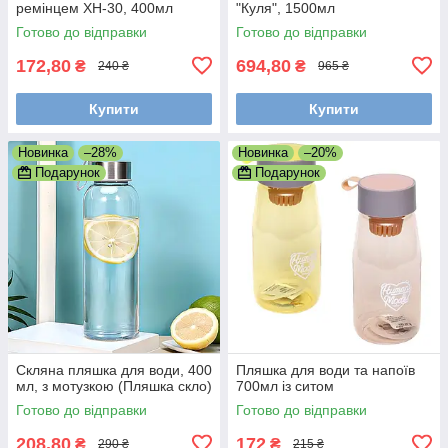
ремінцем XH-30, 400мл
"Куля", 1500мл
Готово до відправки
Готово до відправки
172,80
694,80
₴
₴
240 ₴
965 ₴
Купити
Купити
Новинка
–28%
Новинка
–20%
Подарунок
Подарунок
Скляна пляшка для води, 400
Пляшка для води та напоїв
мл, з мотузкою (Пляшка скло)
700мл із ситом
Готово до відправки
Готово до відправки
208,80
172
₴
₴
290 ₴
215 ₴