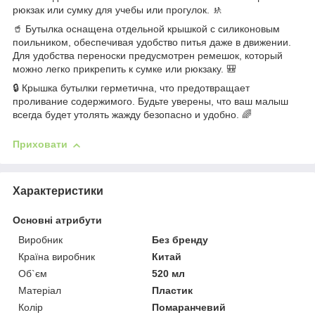
рюкзак или сумку для учебы или прогулок. 🚸
🥤 Бутылка оснащена отдельной крышкой с силиконовым
поильником, обеспечивая удобство питья даже в движении.
Для удобства переноски предусмотрен ремешок, который
можно легко прикрепить к сумке или рюкзаку. 🎒
🔒 Крышка бутылки герметична, что предотвращает
проливание содержимого. Будьте уверены, что ваш малыш
всегда будет утолять жажду безопасно и удобно. 🌈
Приховати
Характеристики
Основні атрибути
Виробник
Без бренду
Країна виробник
Китай
Об`єм
520 мл
Матеріал
Пластик
Колір
Помаранчевий