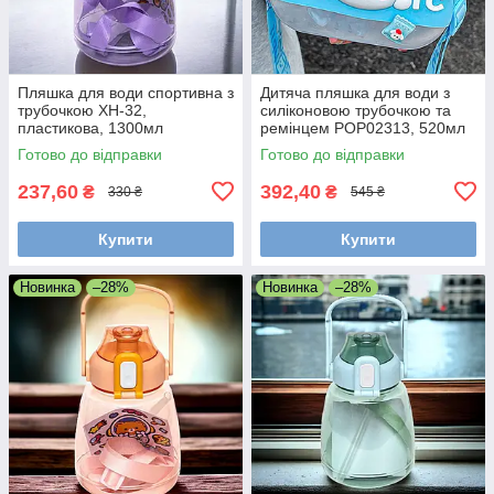
Пляшка для води спортивна з
Дитяча пляшка для води з
трубочкою XH-32,
силіконовою трубочкою та
пластикова, 1300мл
ремінцем POP02313, 520мл
Синій
Готово до відправки
Готово до відправки
237,60
392,40
₴
₴
330 ₴
545 ₴
Купити
Купити
Новинка
–28%
Новинка
–28%