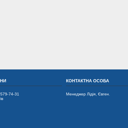
 579-74-31
Менеджер Лідія, Євген.
ів