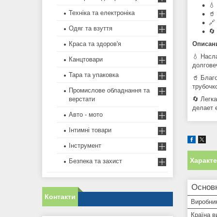
💧
Техніка та електроніка
🥤
🔗
Одяг та взуття
🔄
Описан
Краса та здоров'я
💧 Насл
Канцтовари
долговеч
Тара та упаковка
🥤 Благ
трубочк
Промислове обладнання та
🔄 Легк
верстати
делает 
Авто - мото
Інтимні товари
Інструмент
Характ
Безпека та захист
Основн
Контакти
Виробни
Країна в