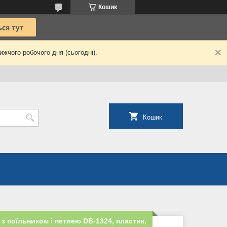
Кошик
жчого робочого дня (сьогодні).
Кошик
з поїльником і петлею DB-1324, пластик,