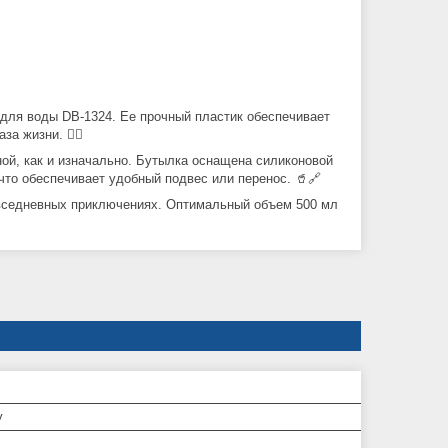
для воды DB-1324. Ее прочный пластик обеспечивает
а жизни. 🚴‍♂️
ной, как и изначально. Бутылка оснащена силиконовой
что обеспечивает удобный подвес или перенос. 🥤🔗
повседневных приключениях. Оптимальный объем 500 мл
у