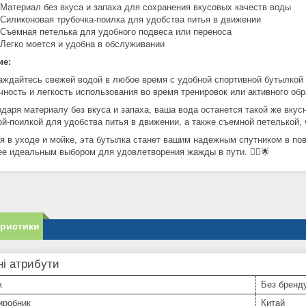
 Материал без вкуса и запаха для сохранения вкусовых качеств воды
 Силиконовая трубочка-поилка для удобства питья в движении
 Съемная петелька для удобного подвеса или переноса
 Легко моется и удобна в обслуживании
ие:
аждайтесь свежей водой в любое время с удобной спортивной бутылкой 
ность и легкость использования во время тренировок или активного образ
одаря материалу без вкуса и запаха, ваша вода останется такой же вкус
ой-поилкой для удобства питья в движении, а также съемной петелькой, 
ая в уходе и мойке, эта бутылка станет вашим надежным спутником в 
ее идеальным выбором для удовлетворения жажды в пути. 🚴‍♂️🌟
еристики
і атрибути
к
Без бренд
иробник
Китай