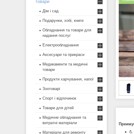
Новин
Товари
Дім і сад
Подарунки, хобі, книги
Обладнання та товари для
надання послуг
Електрообладнання
Аксесуари та прикраси
Медикаменти та медичні
товари
Продукти харчування, напої
Зоотоварі
Спорт і відпочинок
Товари для дітей
Медичне обладнання та
витратні матеріали
Преиму
💪
Матеріали для ремонту