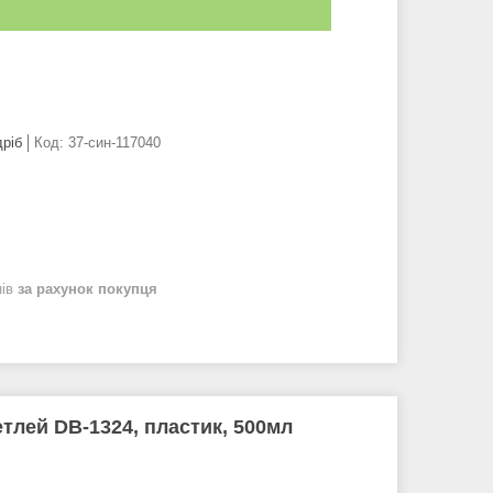
дріб
Код:
37-син-117040
нів
за рахунок покупця
тлей DB-1324, пластик, 500мл