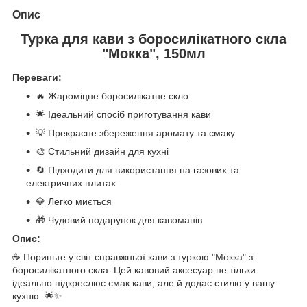
Опис
Турка для кави з боросилікатного скла
"Мокка", 150мл
Переваги:
🔥 Жароміцне боросилікатне скло
🌟 Ідеальний спосіб приготування кави
💡 Прекрасне збереження аромату та смаку
🎨 Стильний дизайн для кухні
🔄 Підходити для використання на газових та
електричних плитах
💎 Легко миється
🎁 Чудовий подарунок для кавоманів
Опис:
☕ Пориньте у світ справжньої кави з туркою "Мокка" з
боросилікатного скла. Цей кавовий аксесуар не тільки
ідеально підкреслює смак кави, але й додає стилю у вашу
кухню. 🌟✨