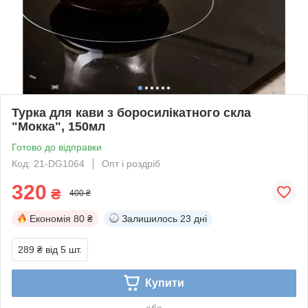
Турка для кави з боросилікатного скла
"Мокка", 150мл
Готово до відправки
Код: 21-DG1064
Опт і роздріб
320
₴
400 ₴
Економія
80 ₴
Залишилось
23 дні
289 ₴
від 5 шт.
Купити
або