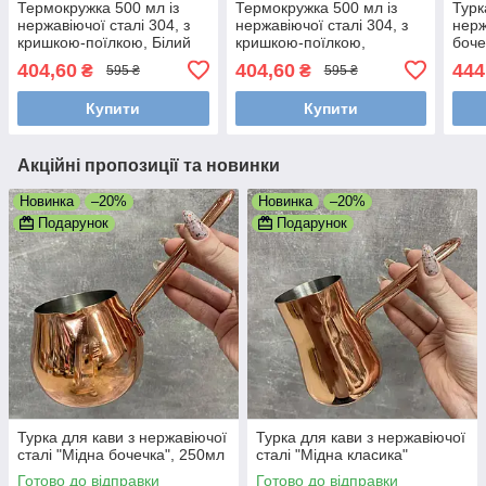
Термокружка 500 мл із
Термокружка 500 мл із
Турк
нержавіючої сталі 304, з
нержавіючої сталі 304, з
нерж
кришкою-поїлкою, Білий
кришкою-поїлкою,
боче
(Термостакан для кави)
Оливковий (Термостакан
404,60
404,60
444
₴
₴
595 ₴
595 ₴
для кави)
Купити
Купити
Акційні пропозиції та новинки
Новинка
–20%
Новинка
–20%
Подарунок
Подарунок
Турка для кави з нержавіючої
Турка для кави з нержавіючої
сталі "Мідна бочечка", 250мл
сталі "Мідна класика"
Готово до відправки
Готово до відправки