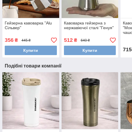
Гейзерна кавоварка "Alu
Кавоварка гейзерна з
Каво
Сільвер"
нержавіючої сталі "Генуя"
"Мок
чашо
356
512
₴
₴
445 ₴
640 ₴
715
Купити
Купити
Подібні товари компанії