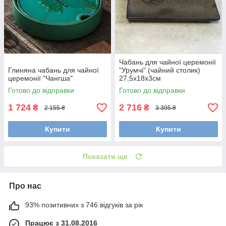
Чабань для чайної церемонії
Глиняна чабань для чайної
"Урумчі" (чайний столик)
церемонії "Чангша"
27,5х18х3см
Готово до відправки
Готово до відправки
1 724
2 716
₴
₴
2 155 ₴
3 395 ₴
Купити
Купити
Показати ще
Про нас
93% позитивних з 746 відгуків за рік
Працює з 31.08.2016