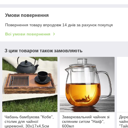
Умови повернення
Повернення товару впродовж 14 днів за рахунок покупця
Всі умови повернення
З цим товаром також замовляють
Чабань бамбукова "Кобе",
Заварювальний чайник зі
Дере
столик для чайної
скляним ситом "Наіф",
чайн
церемонії, 30х17х4,5см
600мл
"Тай