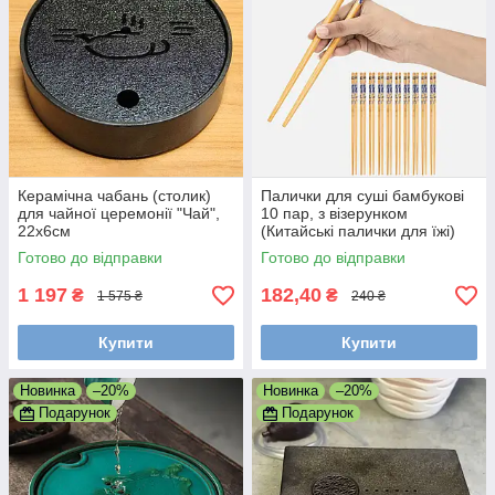
Керамічна чабань (столик)
Палички для суші бамбукові
для чайної церемонії "Чай",
10 пар, з візерунком
22х6см
(Китайські палички для їжі)
Готово до відправки
Готово до відправки
1 197
182,40
₴
₴
1 575 ₴
240 ₴
Купити
Купити
Новинка
–20%
Новинка
–20%
Подарунок
Подарунок