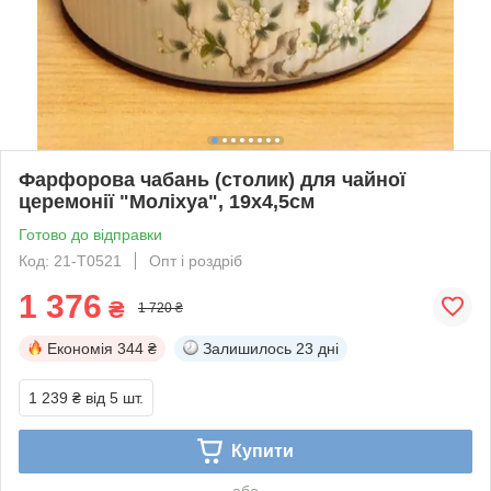
Фарфорова чабань (столик) для чайної
церемонії "Моліхуа", 19х4,5см
Готово до відправки
Код: 21-T0521
Опт і роздріб
1 376
₴
1 720 ₴
Економія
344 ₴
Залишилось
23 дні
1 239 ₴
від 5 шт.
Купити
або