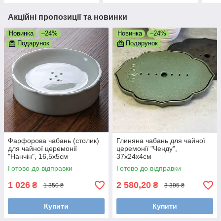
Акційні пропозиції та новинки
Новинка
–24%
Новинка
–24%
Подарунок
Подарунок
Фарфорова чабань (столик)
Глиняна чабань для чайної
для чайної церемонії
церемонії "Ченду",
"Нанчін", 16,5х5см
37х24х4см
Готово до відправки
Готово до відправки
1 026
2 580,20
₴
₴
1 350 ₴
3 395 ₴
Купити
Купити