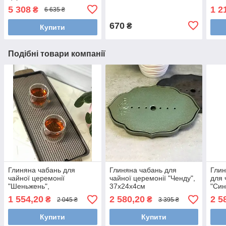
5 308
1 2
₴
6 635 ₴
670
₴
Купити
Подібні товари компанії
Глиняна чабань для
Глиняна чабань для
Глин
чайної церемонії
чайної церемонії "Ченду",
для 
"Шеньжень",
37х24х4см
"Син
41х15,5х3,5см
1 554,20
2 580,20
2 5
₴
₴
2 045 ₴
3 395 ₴
Купити
Купити