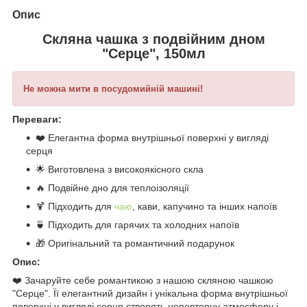
Опис
Скляна чашка з подвійним дном
"Серце", 150мл
Не можна мити в посудомийній машині!
Переваги:
❤️ Елегантна форма внутрішньої поверхні у вигляді
серця
🌟 Виготовлена з високоякісного скла
🔥 Подвійне дно для теплоізоляції
🍹 Підходить для
чаю
, кави, капучино та інших напоїв
🍵 Підходить для гарячих та холодних напоїв
🎁 Оригінальний та романтичний подарунок
Опис:
❤️ Зачаруйте себе романтикою з нашою скляною чашкою
"Серце". Її елегантний дизайн і унікальна форма внутрішньої
поверхні у вигляді серця створять неповторну атмосферу і