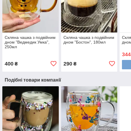
Скляна чашка з подвійним
Скляна чашка з подвійним
Скля
дном "Ведмедик Умка",
дном "Бостон", 180мл
дном
250мл
344
400
290
₴
₴
Подібні товари компанії