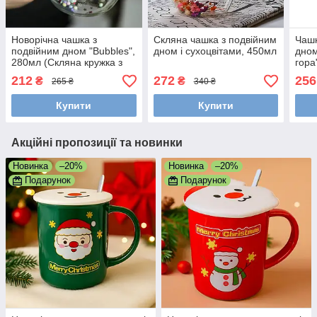
Новорічна чашка з
Скляна чашка з подвійним
Чашк
подвійним дном "Bubbles",
дном і сухоцвітами, 450мл
дно
280мл (Скляна кружка з
гора
подвійним дном)
212
272
256
₴
₴
265 ₴
340 ₴
Купити
Купити
Акційні пропозиції та новинки
Новинка
–20%
Новинка
–20%
Подарунок
Подарунок