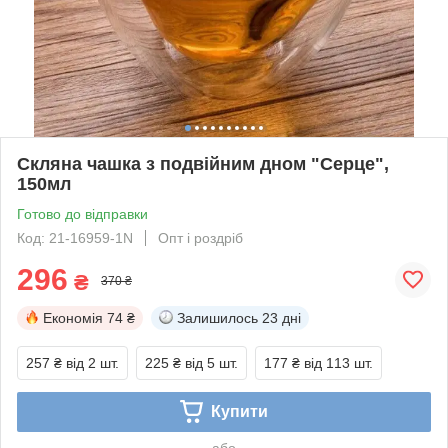
Скляна чашка з подвійним дном "Серце",
150мл
Готово до відправки
Код: 21-16959-1N
Опт і роздріб
296
₴
370 ₴
Економія
74 ₴
Залишилось
23 дні
257 ₴
від 2 шт.
225 ₴
від 5 шт.
177 ₴
від 113 шт.
Купити
або