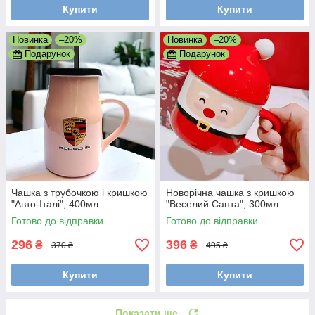
Купити
Купити
Новинка
–20%
Новинка
–20%
Подарунок
Подарунок
Чашка з трубочкою і кришкою
Новорічна чашка з кришкою
"Авто-Італі", 400мл
"Веселий Санта", 300мл
Готово до відправки
Готово до відправки
296
396
₴
₴
370 ₴
495 ₴
Купити
Купити
Показати ще