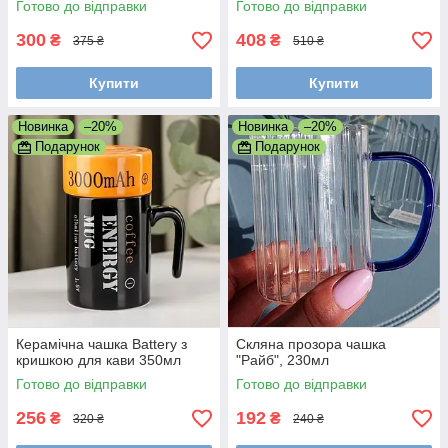
Готово до відправки
Готово до відправки
300
408
₴
₴
375 ₴
510 ₴
Купити
Купити
Новинка
–20%
Новинка
–20%
Подарунок
Подарунок
Керамічна чашка Battery з
Скляна прозора чашка
кришкою для кави 350мл
"Райб", 230мл
Готово до відправки
Готово до відправки
256
192
₴
₴
320 ₴
240 ₴