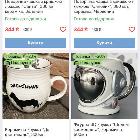
Новорічна чашка з кришкою і
Новорічна чашка з кришкою і
ложкою "Санта", 380 мл,
ложкою "Сніговик", 380 мл,
кераміка, Зелений
кераміка, Червоний
Готово до відправки
Готово до відправки
344
344
₴
₴
430 ₴
430 ₴
Купити
Купити
Новинка
–20%
Новинка
–20%
Подарунок
Подарунок
Фігурна 3D кружка "Шолом
Керамічна кружка "Дог-
космонавта", керамічна,
фестиваль", 300мл
500мл