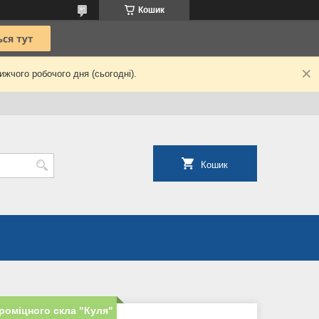
Кошик
жчого робочого дня (сьогодні).
Кошик
роміцного скла "Куля"