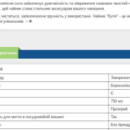
коякісне скло забезпечує довговічність та збереження смакових якостей 
ї, цей чайник стане стильним аксесуаром вашого чаювання.
 чиститься, забезпечуючи зручність у використанні. Чайник "Куля" - це 
я унікальним. ✨🌟
еристики
ні
уду
Заварювал
л
Боросилік
Є
750 мл
Прозорий
ь для миття в посудомийній машині
Так
к
Без бренд