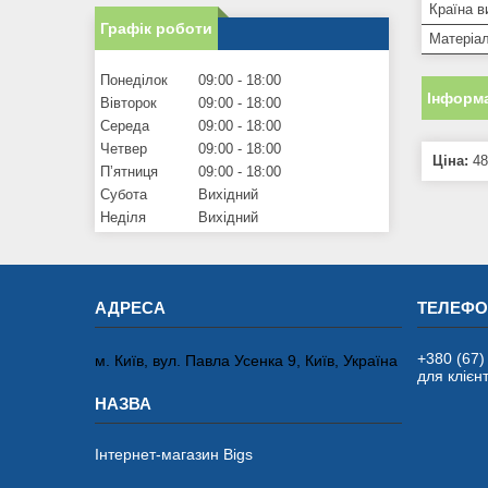
Країна в
Графік роботи
Матеріал
Понеділок
09:00
18:00
Інформа
Вівторок
09:00
18:00
Середа
09:00
18:00
Четвер
09:00
18:00
Ціна:
48
Пʼятниця
09:00
18:00
Субота
Вихідний
Неділя
Вихідний
+380 (67)
м. Київ, вул. Павла Усенка 9, Київ, Україна
для клієнт
Інтернет-магазин Bigs