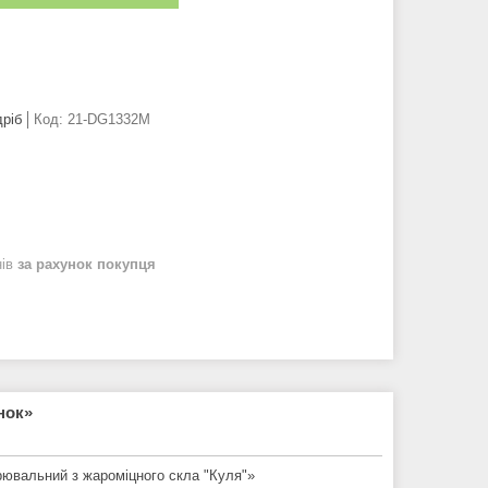
дріб
Код:
21-DG1332M
нів
за рахунок покупця
нок»
рювальний з жароміцного скла "Куля"»