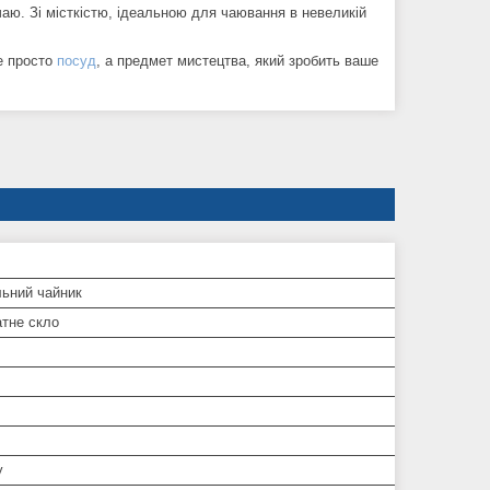
чаю. Зі місткістю, ідеальною для чаювання в невеликій
не просто
посуд
, а предмет мистецтва, який зробить ваше
ьний чайник
атне скло
у