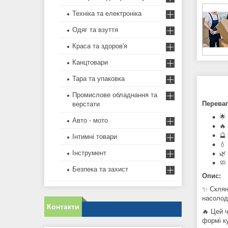
Техніка та електроніка
Одяг та взуття
Краса та здоров'я
Канцтовари
Тара та упаковка
Промислове обладнання та
Переваг
верстати
🌟
Авто - мото
🔥
🔮
Інтимні товари
💧
Інструмент
🌿
🧼
Безпека та захист
Опис:
✨ Склян
насолод
Контакти
🔥 Цей 
формі ку