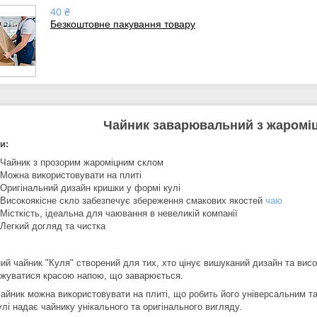
40 ₴
Безкоштовне пакування товару
Чайник заварювальний з жароміц
и:
 Чайник з прозорим жароміцним склом
 Можна використовувати на плиті
 Оригінальний дизайн кришки у формі кулі
 Високоякісне скло забезпечує збереження смакових якостей
чаю
 Місткість, ідеальна для чаювання в невеликій компанії
 Легкий догляд та чистка
ий чайник "Куля" створений для тих, хто цінує вишуканий дизайн та висо
жуватися красою напою, що заварюється.
чайник можна використовувати на плиті, що робить його універсальним т
лі надає чайнику унікального та оригінального вигляду.