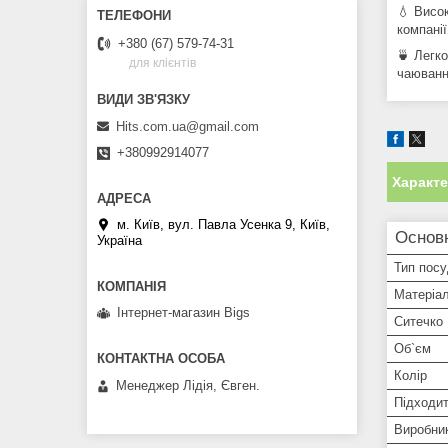
💧 Висо
компані
+380 (67) 579-74-31
🍵 Легко
для клієнтів
чаюванн
Hits.com.ua@gmail.com
+380992914077
Характ
м. Київ, вул. Павла Усенка 9, Київ,
Основ
Україна
Тип пос
Матеріа
Інтернет-магазин Bigs
Ситечко
Об`єм
Колір
Менеджер Лідія, Євген.
Підходит
Виробни