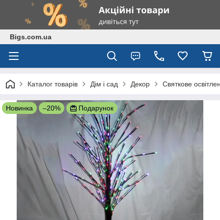
Bigs.com.ua
Каталог товарів
Дім і сад
Декор
Святкове освітле
Новинка
–20%
Подарунок