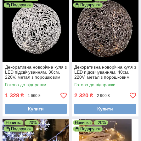
Подарунок
Подарунок
Декоративна новорічна куля з
Декоративна новорічна куля з
LED підсвічуванням, 30см,
LED підсвічуванням, 40см,
220V, метал з порошковим
220V, метал з порошковим
покриттям, IP40
покриттям, IP40
Готово до відправки
Готово до відправки
1 328
2 320
₴
₴
1 660 ₴
2 900 ₴
Купити
Купити
Новинка
–20%
Новинка
–20%
Подарунок
Подарунок