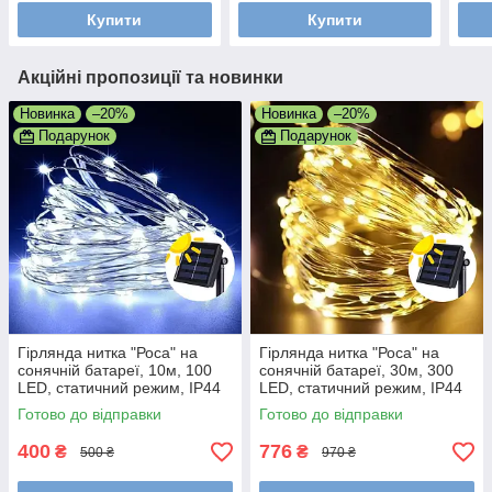
Купити
Купити
Акційні пропозиції та новинки
Новинка
–20%
Новинка
–20%
Подарунок
Подарунок
Гірлянда нитка "Роса" на
Гірлянда нитка "Роса" на
сонячній батареї, 10м, 100
сонячній батареї, 30м, 300
LED, статичний режим, IP44
LED, статичний режим, IP44
Готово до відправки
Готово до відправки
400
776
₴
₴
500 ₴
970 ₴