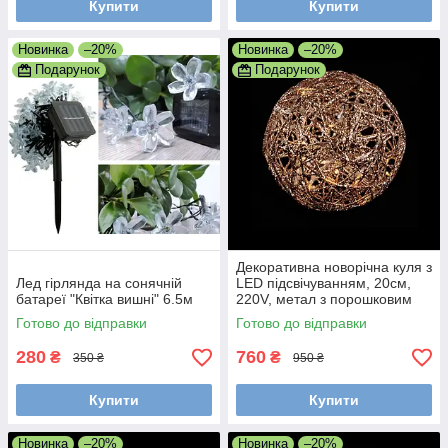
Купити
Купити
Новинка
–20%
Новинка
–20%
Подарунок
Подарунок
Декоративна новорічна куля з
Лед гірлянда на сонячній
LED підсвічуванням, 20см,
батареї "Квітка вишні" 6.5м
220V, метал з порошковим
покриттям, IP40
Готово до відправки
Готово до відправки
280
760
₴
₴
350 ₴
950 ₴
Купити
Купити
Новинка
–20%
Новинка
–20%