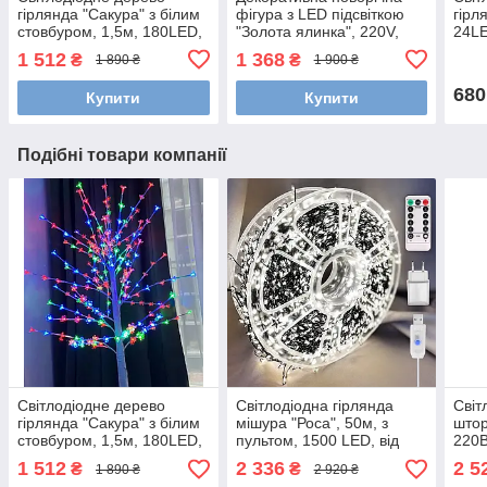
гірлянда "Сакура" з білим
фігура з LED підсвіткою
гірл
стовбуром, 1,5м, 180LED,
"Золота ялинка", 220V,
24LE
220V, IP40
IP40
1 512
1 368
₴
₴
1 890 ₴
1 900 ₴
680
Купити
Купити
Подібні товари компанії
Світлодіодне дерево
Світлодіодна гірлянда
Світ
гірлянда "Сакура" з білим
мішура "Роса", 50м, з
штор
стовбуром, 1,5м, 180LED,
пультом, 1500 LED, від
220В
220V, IP40 Мультиколор
USB та мережі 220V, 8
стат
1 512
2 336
2 5
₴
₴
1 890 ₴
2 920 ₴
режимів, Білий
Тепл