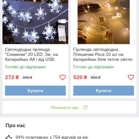
Світлодіодна гірлянда
Гірлянда світлодіодна
"Сніжинки" 20 LED, 3м, на
Пляшечки Роса 10 шт на
батарейках АА і від USB,
батарейках біле тепле світло
Білий
Готово до відправки
Готово до відправки
272
520
₴
₴
340 ₴
650 ₴
Купити
Купити
Показати ще
Про нас
94% позитивних з 754 відгуків за рік