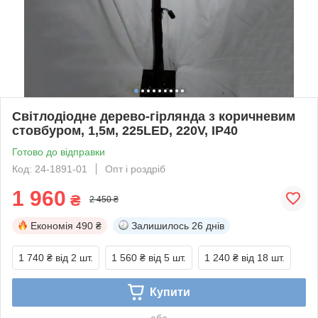
Світлодіодне дерево-гірлянда з коричневим
стовбуром, 1,5м, 225LED, 220V, IP40
Готово до відправки
Код: 24-1891-01
Опт і роздріб
1 960
₴
2 450 ₴
Економія
490 ₴
Залишилось
26 днів
1 740 ₴
від 2 шт.
1 560 ₴
від 5 шт.
1 240 ₴
від 18 шт.
Купити
або