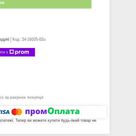
им
здріб
Код:
24-19205-02u
ти з
нів
за рахунок покупця
 платежі. Тепер ви можете купити будь-який товар не