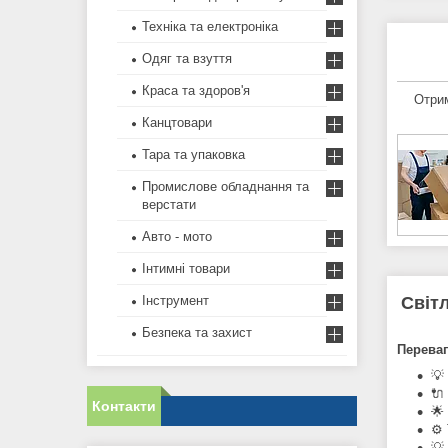
Техніка та електроніка
Одяг та взуття
Краса та здоров'я
Отрим
Канцтовари
Тара та упаковка
Промислове обладнання та
верстати
Авто - мото
Інтимні товари
Світл
Інструмент
Безпека та захист
Переваг
💡
🔌
Контакти
🌟
⚙️
💡