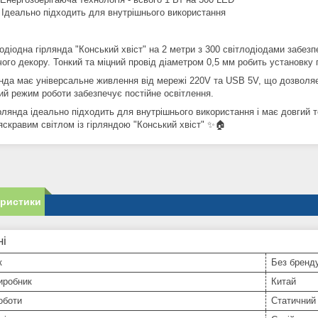
 Ідеально підходить для внутрішнього використання
одіодна гірлянда "Конський хвіст" на 2 метри з 300 світлодіодами забез
ого декору. Тонкий та міцний провід діаметром 0,5 мм робить установку 
янда має універсальне живлення від мережі 220V та USB 5V, що дозволяє 
ий режим роботи забезпечує постійне освітлення.
ірлянда ідеально підходить для внутрішнього використання і має довгий 
яскравим світлом із гірляндою "Конський хвіст" ✨🏠
еристики
ні
к
Без бренд
иробник
Китай
оботи
Статичний