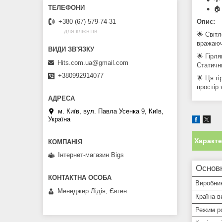
🏠
Опис:
+380 (67) 579-74-31
для клієнтів
🌟 Світл
вражаюч
🌟 Гірл
Hits.com.ua@gmail.com
Статичн
+380992914077
🌟 Ця г
простір 
м. Київ, вул. Павла Усенка 9, Київ,
Україна
Характ
Інтернет-магазин Bigs
Основ
Виробни
Менеджер Лідія, Євген.
Країна в
Режим р