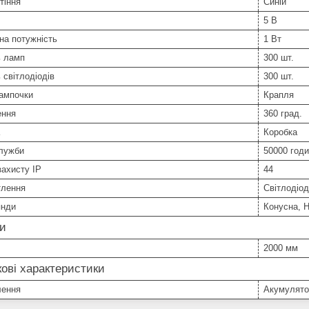
тіння
Синій
5 В
на потужність
1 Вт
ь ламп
300 шт.
ь світлодіодів
300 шт.
ампочки
Крапля
ення
360 град.
Коробка
служби
50000 год
захисту IP
44
тлення
Світлодіод
янди
Конусна, Н
ри
2000 мм
ові характеристики
лення
Акумулято