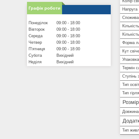
Колір сві
Графік роботи
Напруга
Спожива
Понеділок
09:00
18:00
Кількіст
Вівторок
09:00
18:00
Кількіст
Середа
09:00
18:00
Четвер
09:00
18:00
Форма л
Пʼятниця
09:00
18:00
Кут свіч
Субота
Вихідний
Упаковка
Неділя
Вихідний
Термін 
Ступінь 
Тип осві
Тип гірл
Розмі
Довжина
Додатк
Тип жив