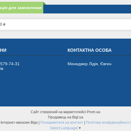
ція для замовлення
0 ₴
 579-74-31
Менеджер Лідія, Євген.
ів
Сайт створений на маркетплейсі
Prom.ua
Продавець на Bigl.ua
Інтернет-магазин Bigs |
Поскаржитися на контент
|
Політика конфіденційності
Select Language
▼