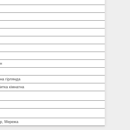
ин
на гірлянда
итка кімнатна
р, Мережа