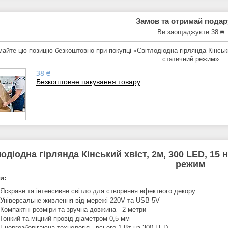
Замов та отримай пода
Ви заощаджуєте 38 ₴
айте цю позицію безкоштовно при покупці «Світлодіодна гірлянда Кінський
статичний режим»
38 ₴
Безкоштовне пакування товару
одіодна гірлянда Кінський хвіст, 2м, 300 LED, 15 
режим
и:
 Яскраве та інтенсивне світло для створення ефектного декору
 Універсальне живлення від мережі 220V та USB 5V
 Компактні розміри та зручна довжина - 2 метри
 Тонкий та міцний провід діаметром 0,5 мм
 Енергозберігаюча технологія - всього 1 Вт на 300 LED