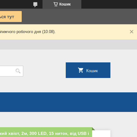
Кошик
лижчого робочого дня (10.08).
Кошик
ий хвіст, 2м, 300 LED, 15 ниток, від USB і