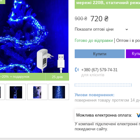
ка
мережі 220В, статичний реж
720 ₴
900 ₴
Показати оптові ціни
Готово до відправки
Оптом і в ро
Купи
Купити
+380 (67) 579-74-31
для клієнтів
–20%
25 днів
повернення товару протягом 14 д
У компанії підключені електронні
покидаючи сайту.