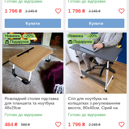
Готово до відправки
Готово до відправки
1 796
1 796
₴
₴
2 245 ₴
2 245 ₴
Купити
Купити
Новинка
–20%
Новинка
–20%
Подарунок
Подарунок
Розкладний столик підставка
Стіл для ноутбука на
для планшета та ноутбука
коліщатках з регулюванням
48х29см
висоти, 80х40см, Сірий на
білому каркасі
Готово до відправки
Готово до відправки
464
1 796
₴
₴
580 ₴
2 245 ₴