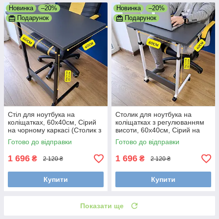
Новинка
–20%
Новинка
–20%
Подарунок
Подарунок
Стіл для ноутбука на
Столик для ноутбука на
коліщатках, 60х40см, Сірий
коліщатках з регулюванням
на чорному каркасі (Столик з
висоти, 60х40см, Сірий на
регулюванням висоти)
білому каркасі
Готово до відправки
Готово до відправки
1 696
1 696
₴
₴
2 120 ₴
2 120 ₴
Купити
Купити
Показати ще