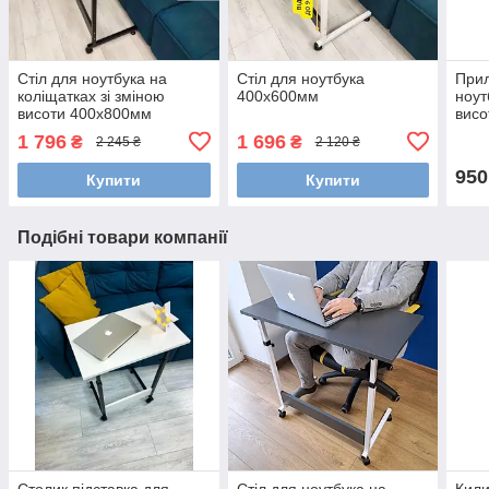
Стіл для ноутбука на
Стіл для ноутбука
Прил
коліщатках зі зміною
400х600мм
ноут
висоти 400х800мм
висо
стіл
1 796
1 696
₴
₴
2 245 ₴
2 120 ₴
950
Купити
Купити
Подібні товари компанії