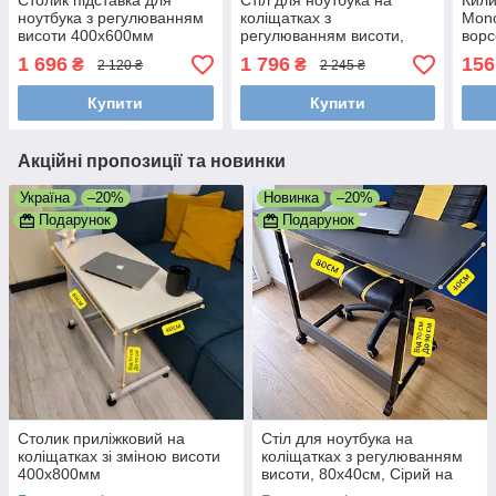
Столик підставка для
Стіл для ноутбука на
Кили
ноутбука з регулюванням
коліщатках з
Mono
висоти 400х600мм
регулюванням висоти,
ворс
80х40см, Сірий на білому
спал
1 696
1 796
156
₴
₴
2 120 ₴
2 245 ₴
каркасі
Купити
Купити
Акційні пропозиції та новинки
Україна
–20%
Новинка
–20%
Подарунок
Подарунок
Столик приліжковий на
Стіл для ноутбука на
коліщатках зі зміною висоти
коліщатках з регулюванням
400х800мм
висоти, 80х40см, Сірий на
чорному каркасі