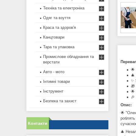
Техніка та електроніка
Одяг та взуття
Краса та здоров'я
Канцтовари
Тара та упаковка
Промислове обладнання та
Переваг
верстати
🌟
Авто - мото
🎄
✨ 
Інтимні товари
🎁
Інструмент
🌟
🎉
Безпека та захист
Опис:
🌟 "Олен
роблять
Контакти
сучаснос
🎄 Незал