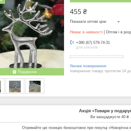
ка
455 ₴
Показати оптові ціни
Немає в наявності
Оптом і в роз
+380 (67) 579-74-31
для клієнтів
повернення товару протягом 14 д
Подарунок
Акція «Товари у подару
Ви заощаджуєте 40 ₴
Отримайте цю позицію безкоштовно при покупці «Новорічна 