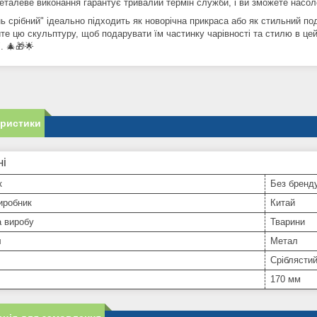
металеве виконання гарантує тривалий термін служби, і ви зможете насол
ь срібний" ідеально підходить як новорічна прикраса або як стильний п
е цю скульптуру, щоб подарувати їм частинку чарівності та стилю в цей 
. 🎄🎁🌟
еристики
ні
к
Без бренд
иробник
Китай
а виробу
Тварини
л
Метал
Сріблясти
170 мм