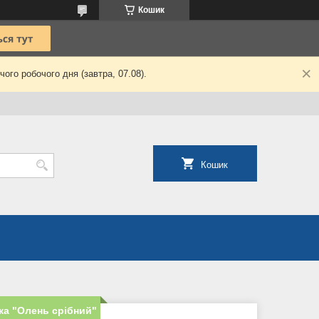
Кошик
ого робочого дня (завтра, 07.08).
Кошик
ка "Олень срібний"