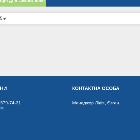
ція для замовлення
5 ₴
 579-74-31
Менеджер Лідія, Євген.
ів