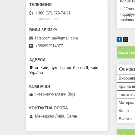
якісне 
✨ "Олен
+380 (67) 579-74-31
Подаруйт
для клієнтів
срібним"
Hits.com.ua@gmail.com
+380992914077
Характ
м. Київ, вул. Павла Усенка 9, Київ,
Основ
Україна
Виробни
Країна в
Інтернет-магазин Bigs
Тематик
Матеріа
Колір
Менеджер Лідія, Євген.
Висота