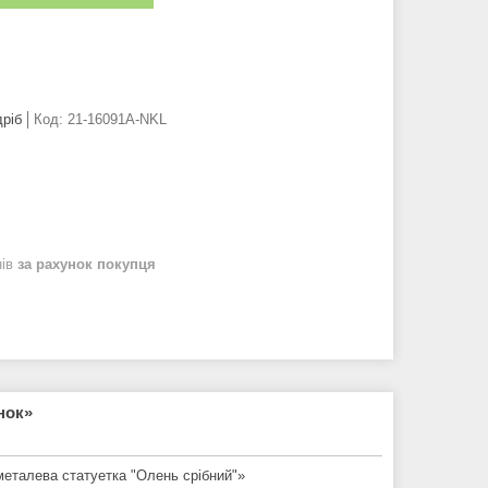
дріб
Код:
21-16091A-NKL
нів
за рахунок покупця
нок»
металева статуетка "Олень срібний"»