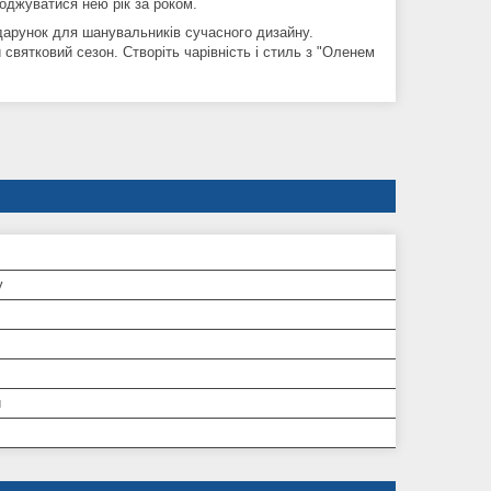
оджуватися нею рік за роком.
одарунок для шанувальників сучасного дизайну.
святковий сезон. Створіть чарівність і стиль з "Оленем
у
й