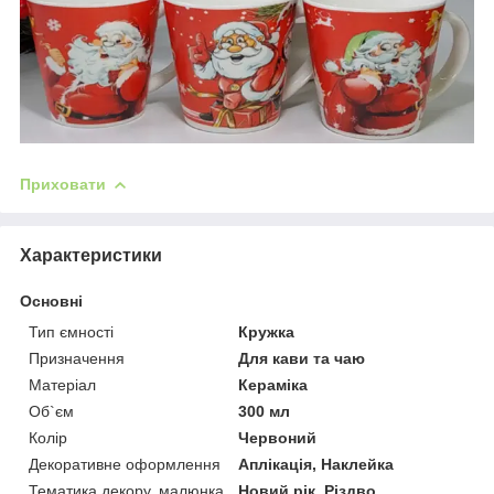
Приховати
Характеристики
Основні
Тип ємності
Кружка
Призначення
Для кави та чаю
Матеріал
Кераміка
Об`єм
300 мл
Колір
Червоний
Декоративне оформлення
Аплікація, Наклейка
Тематика декору, малюнка
Новий рік, Різдво