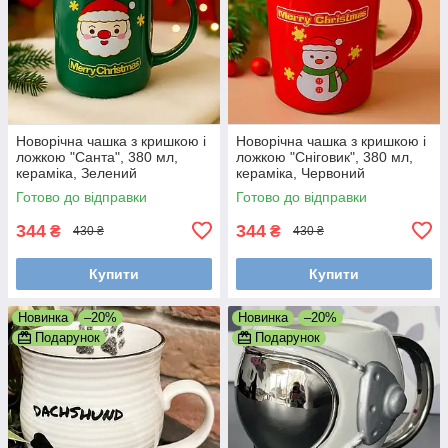
Новорічна чашка з кришкою і
Новорічна чашка з кришкою і
ложкою "Санта", 380 мл,
ложкою "Сніговик", 380 мл,
кераміка, Зелений
кераміка, Червоний
Готово до відправки
Готово до відправки
344
344
₴
₴
430 ₴
430 ₴
Купити
Купити
Новинка
–20%
Новинка
–20%
Подарунок
Подарунок