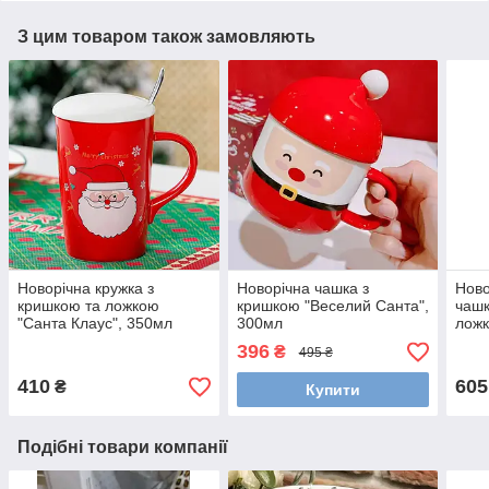
З цим товаром також замовляють
Новорічна кружка з
Новорічна чашка з
Ново
кришкою та ложкою
кришкою "Веселий Санта",
чашк
"Санта Клаус", 350мл
300мл
ложк
396
₴
495 ₴
410
605
₴
Купити
Подібні товари компанії