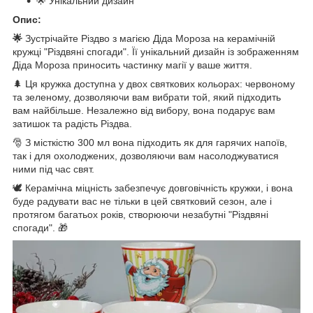
🌟 Унікальний дизайн
Опис:
🌟
Зустрічайте Різдво з магією Діда Мороза на керамічній
кружці "Різдвяні спогади". Її унікальний дизайн із зображенням
Діда Мороза приносить частинку магії у ваше життя.
🌲 Ця кружка доступна у двох святкових кольорах: червоному
та зеленому, дозволяючи вам вибрати той, який підходить
вам найбільше. Незалежно від вибору, вона подарує вам
затишок та радість Різдва.
🎅 З місткістю 300 мл вона підходить як для гарячих напоїв,
так і для охолоджених, дозволяючи вам насолоджуватися
ними під час свят.
🕊️ Керамічна міцність забезпечує довговічність кружки, і вона
буде радувати вас не тільки в цей святковий сезон, але і
протягом багатьох років, створюючи незабутні "Різдвяні
спогади". 🎁