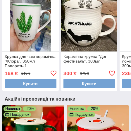
Кружка для чаю керамічна
Керамічна кружка "Дог-
Круж
"Флора", 350мл
фестиваль", 300мл
ложк
Папороть-1
300м
для 
168
300
236
₴
₴
210 ₴
375 ₴
Купити
Купити
Акційні пропозиції та новинки
Новинка
–20%
Новинка
–20%
Подарунок
Подарунок