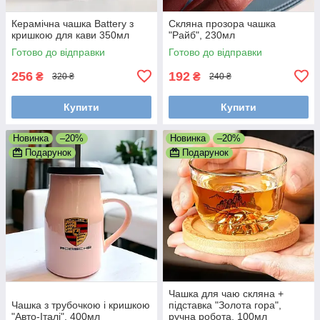
Керамічна чашка Battery з
Скляна прозора чашка
кришкою для кави 350мл
"Райб", 230мл
Готово до відправки
Готово до відправки
256
192
₴
₴
320 ₴
240 ₴
Купити
Купити
Новинка
–20%
Новинка
–20%
Подарунок
Подарунок
Чашка для чаю скляна +
Чашка з трубочкою і кришкою
підставка "Золота гора",
"Авто-Італі", 400мл
ручна робота, 100мл