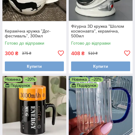
Фігурна 3D кружка "Шолом
Керамічна кружка "Дог-
космонавта", керамічна,
фестиваль", 300мл
500мл
Готово до відправки
Готово до відправки
300
408
₴
₴
375 ₴
510 ₴
Купити
Купити
Новинка
–20%
Новинка
–20%
Подарунок
Подарунок