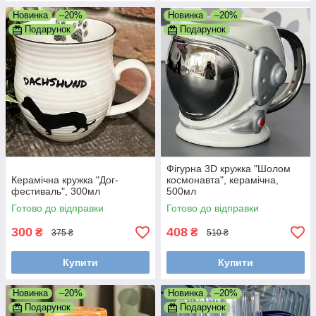
Новинка
–20%
Новинка
–20%
Подарунок
Подарунок
Фігурна 3D кружка "Шолом
Керамічна кружка "Дог-
космонавта", керамічна,
фестиваль", 300мл
500мл
Готово до відправки
Готово до відправки
300
408
₴
₴
375 ₴
510 ₴
Купити
Купити
Новинка
–20%
Новинка
–20%
Подарунок
Подарунок