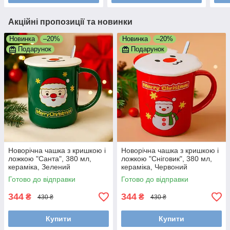
Акційні пропозиції та новинки
Новинка
–20%
Новинка
–20%
Подарунок
Подарунок
Новорічна чашка з кришкою і
Новорічна чашка з кришкою і
ложкою "Санта", 380 мл,
ложкою "Сніговик", 380 мл,
кераміка, Зелений
кераміка, Червоний
Готово до відправки
Готово до відправки
344
344
₴
₴
430 ₴
430 ₴
Купити
Купити