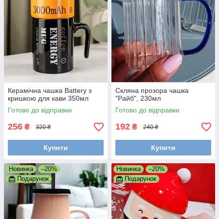
Керамічна чашка Battery з
Скляна прозора чашка
кришкою для кави 350мл
"Райб", 230мл
Готово до відправки
Готово до відправки
256
192
₴
₴
320 ₴
240 ₴
Купити
Купити
Новинка
–20%
Новинка
–20%
Подарунок
Подарунок