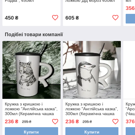
Різдва", 450мл
ложкою Дід мороз 400мл
мл
356
450
605
₴
₴
Подібні товари компанії
Кружка з кришкою і
Кружка з кришкою і
Круж
ложкою "Англійська казка",
ложкою "Англійська казка",
"Аро
300мл (Керамічна чашка
300мл (Керамічна чашка
(Чаш
для кави та чаю) Леопард
для кави та чаю)
з ке
236
236
376
₴
₴
295 ₴
295 ₴
Купити
Купити