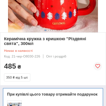
Керамічна кружка з кришкою "Різдвяні
свята", 300мл
Немає в наявності
Код: 21-чер-O8030-226
Опт і роздріб
485
₴
350 ₴
від 5 шт.
При купівлі цього товару отримайте подарунок