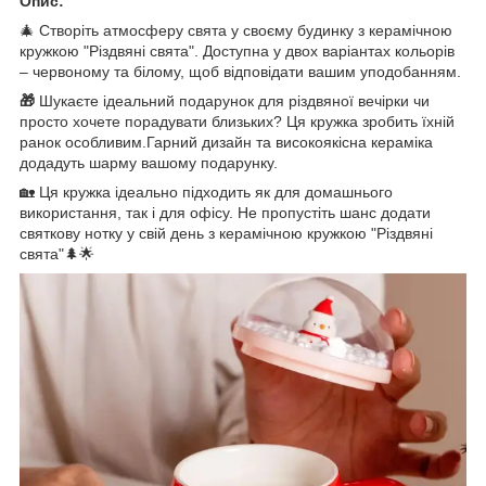
Опис:
🎄 Створіть атмосферу свята у своєму будинку з керамічною
кружкою "Різдвяні свята". Доступна у двох варіантах кольорів
– червоному та білому, щоб відповідати вашим уподобанням.
🎁
Шукаєте ідеальний подарунок для різдвяної вечірки чи
просто хочете порадувати близьких? Ця кружка зробить їхній
ранок особливим.Гарний дизайн та високоякісна кераміка
додадуть шарму вашому подарунку.
🏡 Ця кружка ідеально підходить як для домашнього
використання, так і для офісу. Не пропустіть шанс додати
святкову нотку у свій день з керамічною кружкою "Різдвяні
свята"🌲🌟