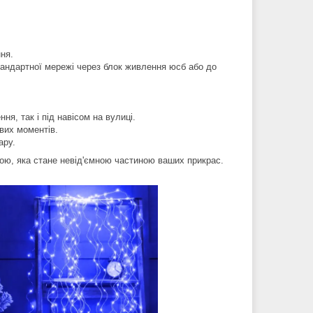
ня.
тандартної мережі через блок живлення юсб або до
ня, так і під навісом на вулиці.
авих моментів.
ару.
ндою, яка стане невід'ємною частиною ваших прикрас.