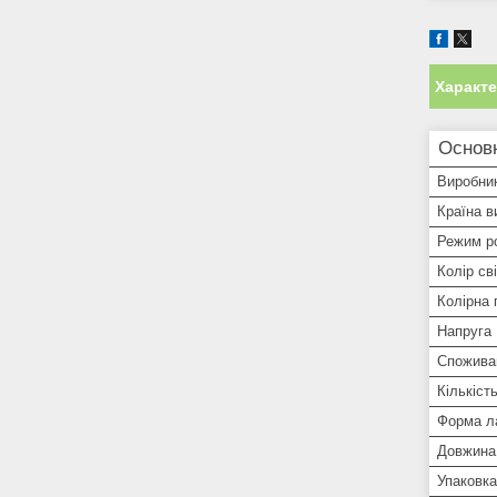
Характ
Основ
Виробни
Країна в
Режим р
Колір сві
Колірна
Напруга
Спожива
Кількіст
Форма л
Довжина
Упаковка