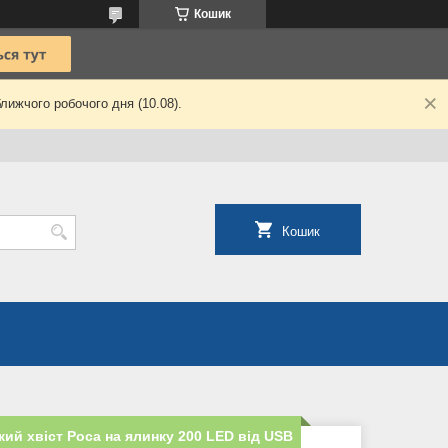
Кошик
лижчого робочого дня (10.08).
Кошик
кий хвіст Роса на ялинку 200 LED від USB