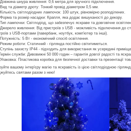
 Довжина шнура живлення: 0,6 метра для зручного підключення.
 Вид та діаметр дроту: Тонкий провід діаметром 0,5 мм.
 Кількість світлодіодних лампочок: 100 штук, рівномірно розподілених.
 Форма та розмір насадки: Крапля, яка додає вишуканості до декору.
 Тип лампочки: Світлодіод, що забезпечує яскраве та довговічне освітлен
 Джерело живлення: Від пристроїв з USB - можливість підключення до с
троїв з USB-портами (павербанк, ноутбук, комп'ютер та інші).
 Потужність: 5 Вт - економічний спосіб освітлення.
 Режим роботи: Статичний - гірлянда постійно світитиметься.
 Ступінь захисту IP44 - підходить для використання як усередині приміщен
Термін служби: Дивовижні 50 000 годин – гарантія довгої радості та яскр
 Упаковка: Пластикова коробка для безпечної доставки та презентації тов
руйте вашому інтер'єру магію та яскравість із цією світлодіодною гірля
жуйтесь святами разом з нею!