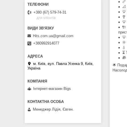
📏
📐
💡
+380 (67) 579-74-31
🎐
для клієнтів
💡
🔌
прис
Hits.com.ua@gmail.com
💡
🌞
+380992914077
💧
⏳ 
🎁
м. Київ, вул. Павла Усенка 9, Київ,
🌟 Пода
Україна
Насолод
Інтернет-магазин Bigs
Менеджер Лідія, Євген.