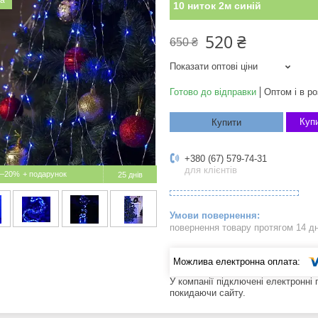
ка
10 ниток 2м синій
520 ₴
650 ₴
Показати оптові ціни
Готово до відправки
Оптом і в ро
Купи
Купити
+380 (67) 579-74-31
для клієнтів
–20%
25 днів
повернення товару протягом 14 д
У компанії підключені електронні
покидаючи сайту.