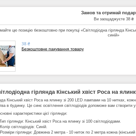
Замов та отримай пода
Ви заощаджуєте 38 ₴
майте цю позицію безкоштовно при покупці «Світлодіодна гірлянда Кінсь
синій»
38 ₴
Безкоштовне пакування товару
ітлодіодна гірлянда Кінський хвіст Роса на ялинк
нда Кінський хвіст Роса на ялинку зі 200 LED лампами на 10 нитках, кож
тва в будинку. Це синє освітлення світлодіодів допоможе вам створити ун
сновні характеристики цієї гірлянди:
Тип гірлянди: Кінський хвіст Роса на ялинку зі 100 світлодіодами.
 Колір світлодіодів: Синій.
 Розміри гірлянди: Довжина 2 метра - 10 ниток по 2 метра кожна (кінський 