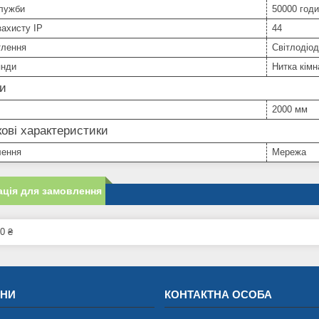
служби
50000 год
захисту IP
44
тлення
Світлодіод
янди
Нитка кімн
ри
2000 мм
ові характеристики
лення
Мережа
ція для замовлення
0 ₴