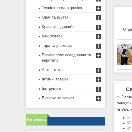
Техніка та електроніка
Одяг та взуття
Краса та здоров'я
Отри
Канцтовари
Тара та упаковка
Промислове обладнання та
верстати
Авто - мото
Інтимні товари
Св
Інструмент
✨ Гірля
Безпека та захист
чаклунс
🌟 Ось о
✨ 
Контакти
💡
📏