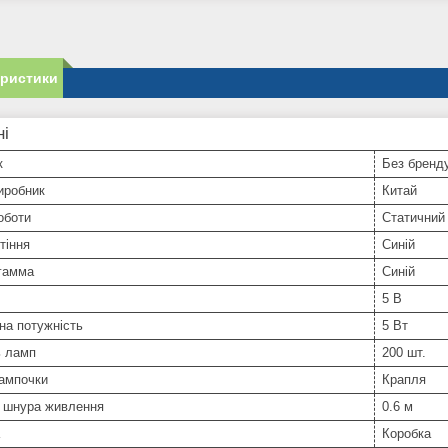
еристики
ні
к
Без бренд
иробник
Китай
оботи
Статичний
тіння
Синій
 гамма
Синій
5 В
на потужність
5 Вт
ь ламп
200 шт.
ампочки
Крапля
 шнура живлення
0.6 м
Коробка