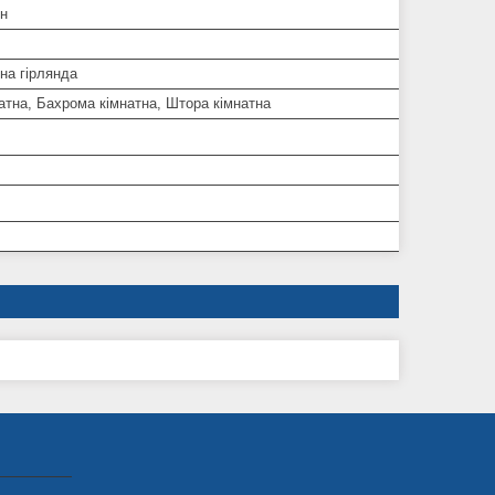
ин
на гірлянда
атна, Бахрома кімнатна, Штора кімнатна