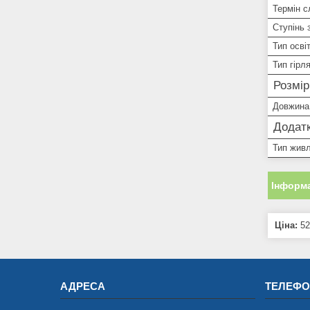
Термін 
Ступінь 
Тип осві
Тип гірл
Розмі
Довжина
Додатк
Тип жив
Інформа
Ціна:
52