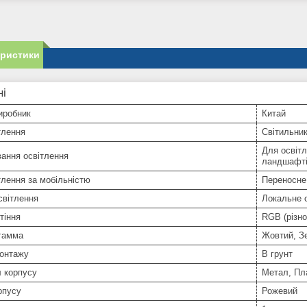
еристики
ні
иробник
Китай
тлення
Світильни
Для освітл
ання освітлення
ландшафт
тлення за мобільністю
Переносне
світлення
Локальне 
тіння
RGB (різн
 гамма
Жовтий, З
монтажу
В грунт
 корпусу
Метал, Пл
рпусу
Рожевий