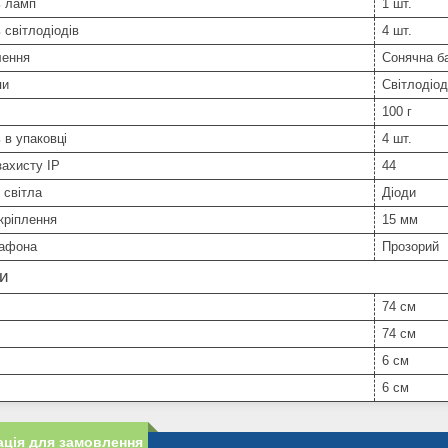
ь ламп
1 шт.
ь світлодіодів
4 шт.
лення
Сонячна б
пи
Світлодіо
100 г
ь в упаковці
4 шт.
захисту IP
44
 світла
Діоди
кріплення
15 мм
лафона
Прозорий
ри
74 см
74 см
6 см
6 см
ція для замовлення