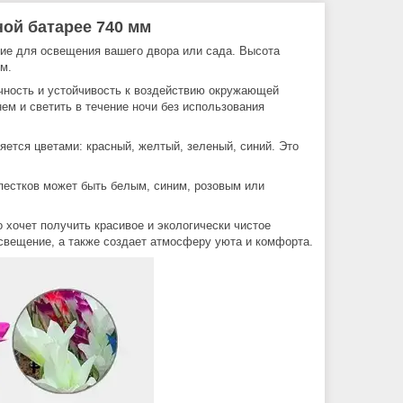
ой батарее 740 мм
ние для освещения вашего двора или сада. Высота
м.
очность и устойчивость к воздействию окружающей
ем и светить в течение ночи без использования
ется цветами: красный, желтый, зеленый, синий. Это
епестков может быть белым, синим, розовым или
 хочет получить красивое и экологически чистое
свещение, а также создает атмосферу уюта и комфорта.