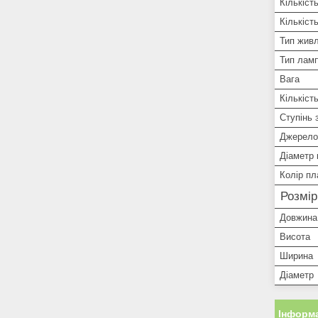
Кількіст
Кількіст
Тип жив
Тип лам
Вага
Кількіст
Ступінь 
Джерело
Діаметр 
Колір п
Розмі
Довжина
Висота
Ширина
Діаметр
Інформа