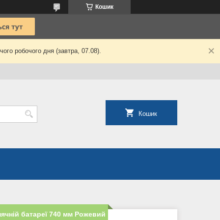
Кошик
ого робочого дня (завтра, 07.08).
Кошик
нячній батареї 740 мм Рожевий