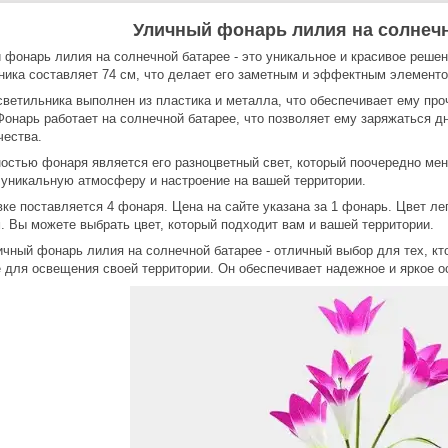
Уличный фонарь лилия на солнечн
 фонарь лилия на солнечной батарее - это уникальное и красивое реше
ника составляет 74 см, что делает его заметным и эффектным элементо
светильника выполнен из пластика и металла, что обеспечивает ему пр
Фонарь работает на солнечной батарее, что позволяет ему заряжаться дн
чества.
остью фонаря является его разноцветный свет, который поочередно меня
 уникальную атмосферу и настроение на вашей территории.
вке поставляется 4 фонаря. Цена на сайте указана за 1 фонарь. Цвет л
. Вы можете выбрать цвет, который подходит вам и вашей территории.
ичный фонарь лилия на солнечной батарее - отличный выбор для тех, кто
 для освещения своей территории. Он обеспечивает надежное и яркое о