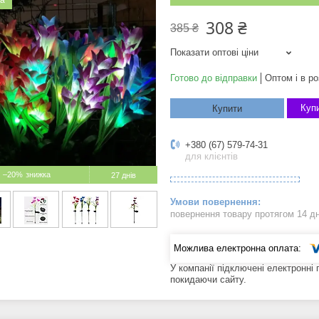
ка
308 ₴
385 ₴
Показати оптові ціни
Готово до відправки
Оптом і в ро
Купи
Купити
+380 (67) 579-74-31
для клієнтів
–20%
27 днів
повернення товару протягом 14 д
У компанії підключені електронні
покидаючи сайту.