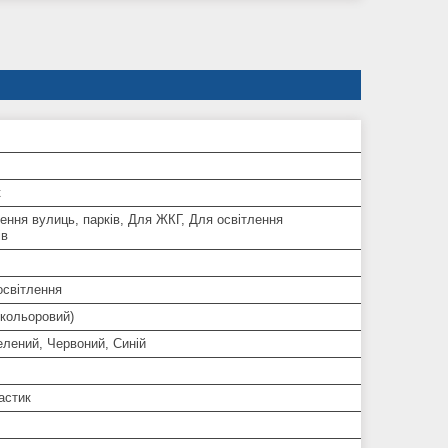
к
ення вулиць, парків, Для ЖКГ, Для освітлення
ів
освітлення
окольоровий)
елений, Червоний, Синій
астик