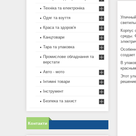
Техніка та електроніка
Уличный
Одяг та взуття
светиль
Краса та здоров'я
Корпус 
среды. 
Канцтовари
электри
Тара та упаковка
Особенн
создает
Промислове обладнання та
верстати
В упако
красным
Авто - мото
Этот ул
решение
Інтимні товари
Інструмент
Безпека та захист
Контакти