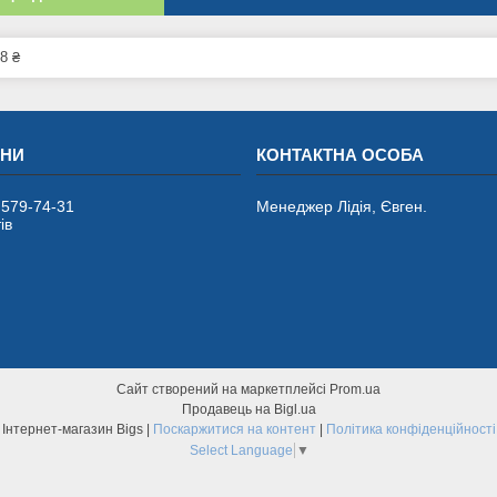
8 ₴
 579-74-31
Менеджер Лідія, Євген.
ів
Сайт створений на маркетплейсі
Prom.ua
Продавець на Bigl.ua
Інтернет-магазин Bigs |
Поскаржитися на контент
|
Політика конфіденційності
Select Language
▼