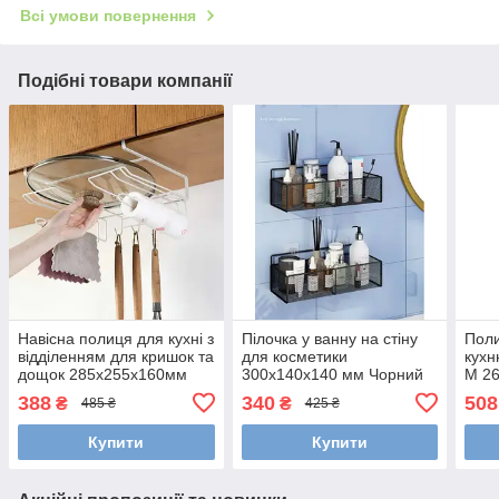
Всі умови повернення
Подібні товари компанії
Навісна полиця для кухні з
Пілочка у ванну на стіну
Поли
відділенням для кришок та
для косметики
кухн
дощок 285х255х160мм
300х140х140 мм Чорний
M 26
388
340
508
₴
₴
485 ₴
425 ₴
Купити
Купити