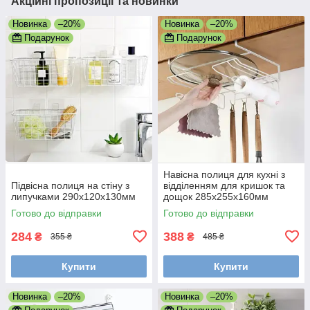
Акційні пропозиції та новинки
Новинка
–20%
Новинка
–20%
Подарунок
Подарунок
Навісна полиця для кухні з
Підвісна полиця на стіну з
відділенням для кришок та
липучками 290х120х130мм
дощок 285х255х160мм
Готово до відправки
Готово до відправки
284
388
₴
₴
355 ₴
485 ₴
Купити
Купити
Новинка
–20%
Новинка
–20%