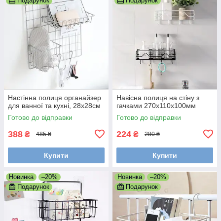
Подарунок
Подарунок
Настінна полиця органайзер
Навісна полиця на стіну з
для ванної та кухні, 28x28см
гачками 270х110х100мм
Готово до відправки
Готово до відправки
388
224
₴
₴
485 ₴
280 ₴
Купити
Купити
Новинка
–20%
Новинка
–20%
Подарунок
Подарунок