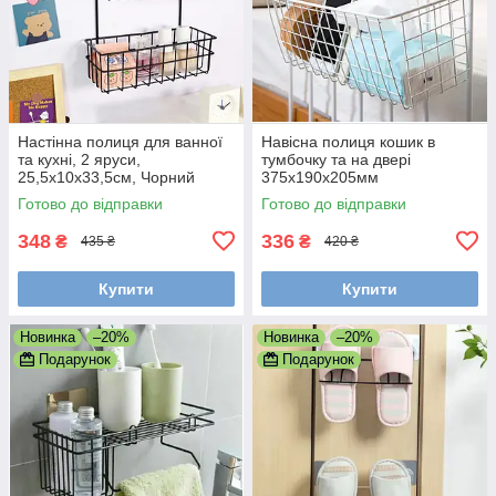
Настінна полиця для ванної
Навісна полиця кошик в
та кухні, 2 яруси,
тумбочку та на двері
25,5x10x33,5см, Чорний
375х190х205мм
Готово до відправки
Готово до відправки
348
336
₴
₴
435 ₴
420 ₴
Купити
Купити
Новинка
–20%
Новинка
–20%
Подарунок
Подарунок