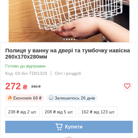
Полиця у ванну на двері та тумбочку навісна
260х170х280мм
Готово до відправки
Код: 03-біл-TD01329
Опт і роздріб
272
₴
340 ₴
Економія
68 ₴
Залишилось
26 днів
238 ₴
від 2 шт.
208 ₴
від 5 шт.
162 ₴
від 123 шт.
Купити
або