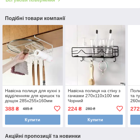
Подібні товари компанії
Навісна полиця для кухні з
Навісна полиця на стіну з
Поли
відділенням для кришок та
гачками 270х110х100 мм
та т
дощок 285х255х160мм
Чорний
260
388
224
272
₴
₴
485 ₴
280 ₴
Купити
Купити
Акційні пропозиції та новинки