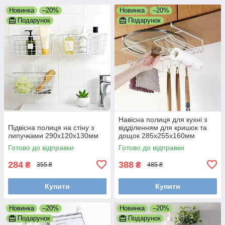
Новинка
–20%
Новинка
–20%
Подарунок
Подарунок
Навісна полиця для кухні з
Підвісна полиця на стіну з
відділенням для кришок та
липучками 290х120х130мм
дощок 285х255х160мм
Готово до відправки
Готово до відправки
284
388
₴
₴
355 ₴
485 ₴
Купити
Купити
Новинка
–20%
Новинка
–20%
Подарунок
Подарунок