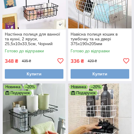
Настінна полиця для ванної
Навісна полиця кошик в
та кухні, 2 яруси,
тумбочку та на двері
25,5x10x33,5см, Чорний
375х190х205мм
Готово до відправки
Готово до відправки
348
336
₴
₴
435 ₴
420 ₴
Купити
Купити
Новинка
–20%
Новинка
–20%
Подарунок
Подарунок