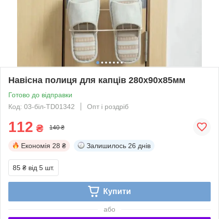
Навісна полиця для капців 280х90х85мм
Готово до відправки
Код: 03-біл-TD01342
Опт і роздріб
112
₴
140 ₴
Економія
28 ₴
Залишилось
26 днів
85 ₴
від 5 шт.
Купити
або