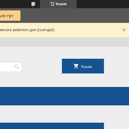
Кошик
жчого робочого дня (сьогодні).
Кошик