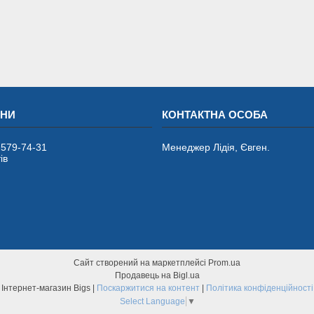
 579-74-31
Менеджер Лідія, Євген.
ів
Сайт створений на маркетплейсі
Prom.ua
Продавець на Bigl.ua
Інтернет-магазин Bigs |
Поскаржитися на контент
|
Політика конфіденційності
Select Language
▼