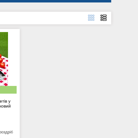
етів у
ковий
роздріб