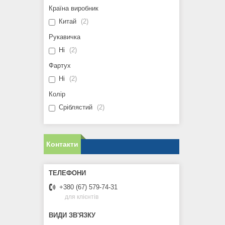
Країна виробник
Китай
2
Рукавичка
Ні
2
Фартух
Ні
2
Колір
Сріблястий
2
Контакти
+380 (67) 579-74-31
для клієнтів