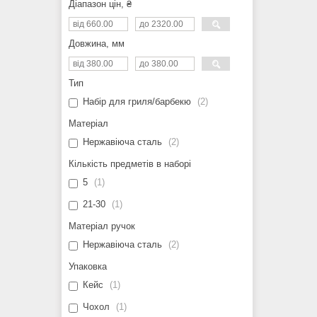
Діапазон цін, ₴
Довжина, мм
Тип
Набір для гриля/барбекю
2
Матеріал
Нержавіюча сталь
2
Кількість предметів в наборі
5
1
21-30
1
Матеріал ручок
Нержавіюча сталь
2
Упаковка
Кейс
1
Чохол
1