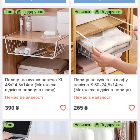
Топ
Подарунок
Новинка
Подарунок
Полиця на кухню навісна XL
Полиця на кухню і в шафу
48x24,5x14см (Металева
навісна S 30x24,5x14см
підвісна полиця в шафу)
(Металева підвісна полиця)
Білий
Немає в наявності
Немає в наявності
390
265
₴
₴
Топ
Новинка
Подарунок