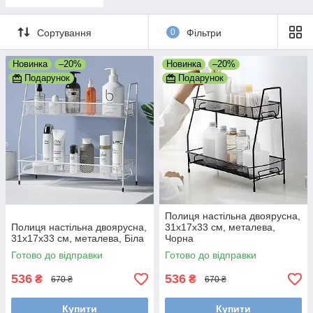
Сортування
0
Фільтри
Новинка
–20%
Новинка
–20%
Подарунок
Подарунок
Полиця настільна двоярусна,
Полиця настільна двоярусна,
31х17х33 см, металева,
31х17х33 см, металева, Біла
Чорна
Готово до відправки
Готово до відправки
536
536
₴
₴
670 ₴
670 ₴
Купити
Купити