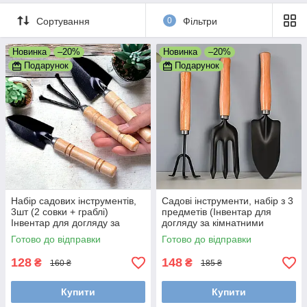
Сортування
0
Фільтри
Новинка
–20%
Новинка
–20%
Подарунок
Подарунок
Набір садових інструментів,
Садові інструменти, набір з 3
3шт (2 совки + граблі)
предметів (Інвентар для
Інвентар для догляду за
догляду за кімнатними
кімнатними рослинами
рослинами)
Готово до відправки
Готово до відправки
128
148
₴
₴
160 ₴
185 ₴
Купити
Купити