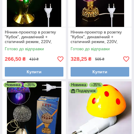
Нічник-проектор в розетку
Нічник-проектор в розетку
"Кубок", динамічний +
"Кубок", динамічний +
статичний режим, 220V,
статичний режим, 220V,
мультиколор Золота рука
мультиколор Куля з рубінами
Готово до відправки
Готово до відправки
266,50
328,25
₴
₴
410 ₴
505 ₴
Купити
Купити
Новинка
–35%
Новинка
–35%
Подарунок