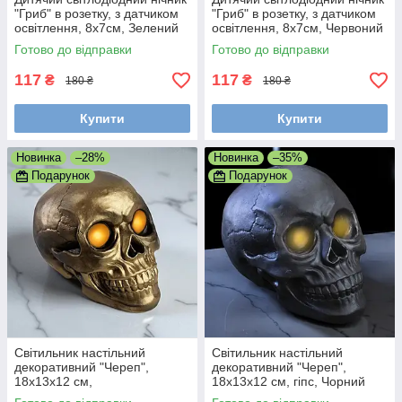
"Гриб" в розетку, з датчиком
"Гриб" в розетку, з датчиком
освітлення, 8x7см, Зелений
освітлення, 8x7см, Червоний
(LED світильник від мережі)
(LED світильник від мережі)
Готово до відправки
Готово до відправки
117
117
₴
₴
180 ₴
180 ₴
Купити
Купити
Новинка
–28%
Новинка
–35%
Подарунок
Подарунок
Світильник настільний
Світильник настільний
декоративний "Череп",
декоративний "Череп",
18x13x12 см,
18x13x12 см, гіпс, Чорний
гіпс, Золотистий (Прикраси
(Прикраси для Хелловіну)