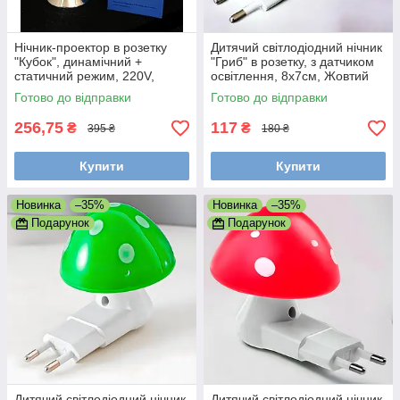
Нічник-проектор в розетку
Дитячий світлодіодний нічник
"Кубок", динамічний +
"Гриб" в розетку, з датчиком
статичний режим, 220V,
освітлення, 8x7см, Жовтий
мультиколор Бульбашка
(LED світильник від мережі)
Готово до відправки
Готово до відправки
256,75
117
₴
₴
395 ₴
180 ₴
Купити
Купити
Новинка
–35%
Новинка
–35%
Подарунок
Подарунок
Дитячий світлодіодний нічник
Дитячий світлодіодний нічник