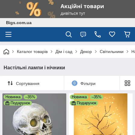
Bigs.com.ua
Каталог товарів
Дім і сад
Декор
Світильники
Н
Настільні лампи і нічники
Сортування
0
Фільтри
Новинка
–35%
Новинка
–35%
Подарунок
Подарунок