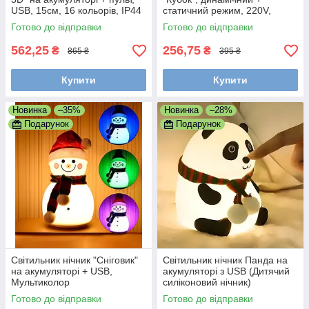
USB, 15см, 16 кольорів, IP44
статичний режим, 220V,
мультиколор
Готово до відправки
Готово до відправки
562,25
256,75
₴
₴
865 ₴
395 ₴
Купити
Купити
Новинка
–35%
Новинка
–28%
Подарунок
Подарунок
Світильник нічник "Сніговик"
Світильник нічник Панда на
на акумуляторі + USB,
акумуляторі з USB (Дитячий
Мультиколор
силіконовий нічник)
Готово до відправки
Готово до відправки