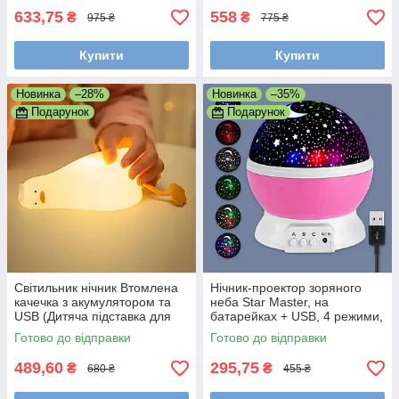
633,75
558
₴
₴
975 ₴
775 ₴
Купити
Купити
Новинка
–28%
Новинка
–35%
Подарунок
Подарунок
Світильник нічник Втомлена
Нічник-проектор зоряного
качечка з акумулятором та
неба Star Master, на
USB (Дитяча підставка для
батарейках + USB, 4 режими,
телефону)
Мультиколор
Готово до відправки
Готово до відправки
489,60
295,75
₴
₴
680 ₴
455 ₴