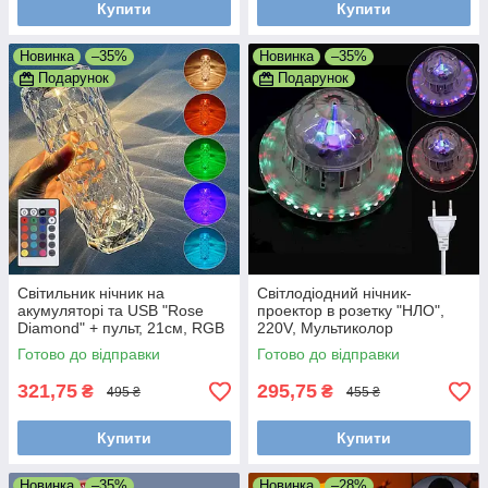
Купити
Купити
Новинка
–35%
Новинка
–35%
Подарунок
Подарунок
Світильник нічник на
Світлодіодний нічник-
акумуляторі та USB "Rose
проектор в розетку "НЛО",
Diamond" + пульт, 21см, RGB
220V, Мультиколор
(Настільна лампа нічник)
Готово до відправки
Готово до відправки
321,75
295,75
₴
₴
495 ₴
455 ₴
Купити
Купити
Новинка
–35%
Новинка
–28%