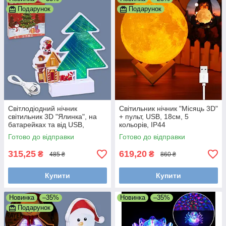
Подарунок
Подарунок
Світлодіодний нічник
Світильник нічник "Місяць 3D"
світильник 3D "Ялинка", на
+ пульт, USB, 18см, 5
батарейках та від USB,
кольорів, IP44
20x19см
Готово до відправки
Готово до відправки
315,25
619,20
₴
₴
485 ₴
860 ₴
Купити
Купити
Новинка
–35%
Новинка
–35%
Подарунок