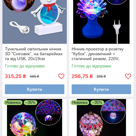
Тунельний світильник нічник
Нічник-проектор в розетку
3D "Сніговик", на батарейках
"Кубок", динамічний +
та від USB, 20x19см
статичний режим, 220V,
мультиколор Лотос
Готово до відправки
Готово до відправки
315,25
256,75
₴
₴
485 ₴
395 ₴
Купити
Купити
Новинка
–35%
Новинка
–35%