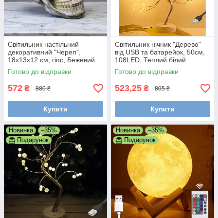
Світильник настільний
Світильник нічник "Дерево"
декоративний "Череп",
від USB та батарейок, 50см,
18x13x12 см, гіпс, Бежевий
108LED, Теплий білий
(Прикраси для Хелловіну)
Готово до відправки
Готово до відправки
572
523,25
₴
₴
880 ₴
805 ₴
Купити
Купити
Новинка
–35%
Новинка
–35%
Подарунок
Подарунок