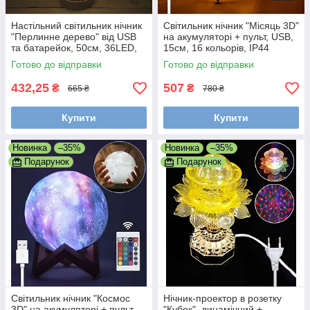
Настільний світильник нічник
Світильник нічник "Місяць 3D"
"Перлинне дерево" від USB
на акумуляторі + пульт, USB,
та батарейок, 50см, 36LED,
15см, 16 кольорів, IP44
Теплий білий
Готово до відправки
Готово до відправки
432,25
507
₴
₴
665 ₴
780 ₴
Купити
Купити
Новинка
–35%
Новинка
–35%
Подарунок
Подарунок
Світильник нічник "Космос
Нічник-проектор в розетку
3D" на акумуляторі + пульт,
"Кубок", динамічний +