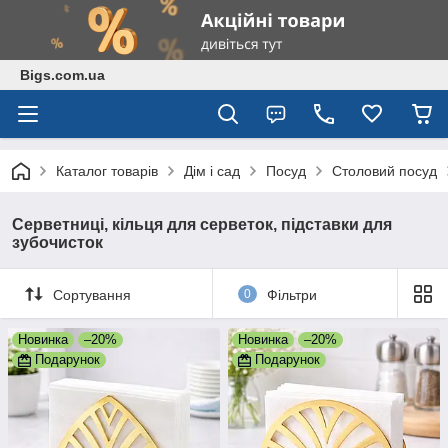
Bigs.com.ua
Каталог товарів
Дім і сад
Посуд
Столовий посуд
Серветниці, кільця для серветок, підставки для
зубочисток
Сортування
0
Фільтри
Новинка
–20%
Новинка
–20%
Подарунок
Подарунок